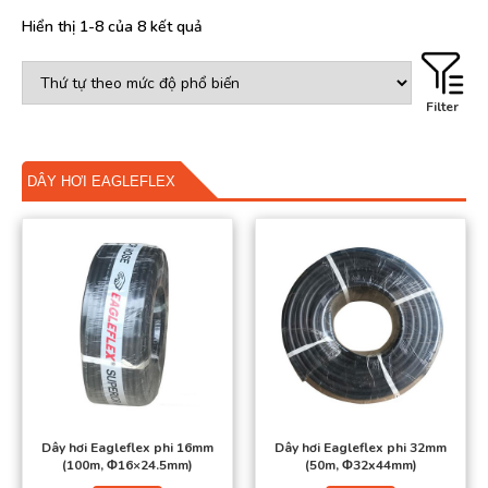
Hotline: 0988 947 064
Hiển thị 1-8 của 8 kết quả
Email: thietbivietavn@gmail.com
Website: www.thietbivieta.com
Filter
DÂY HƠI EAGLEFLEX
Dây hơi Eagleflex phi 16mm
Dây hơi Eagleflex phi 32mm
(100m, Φ16×24.5mm)
(50m, Φ32x44mm)