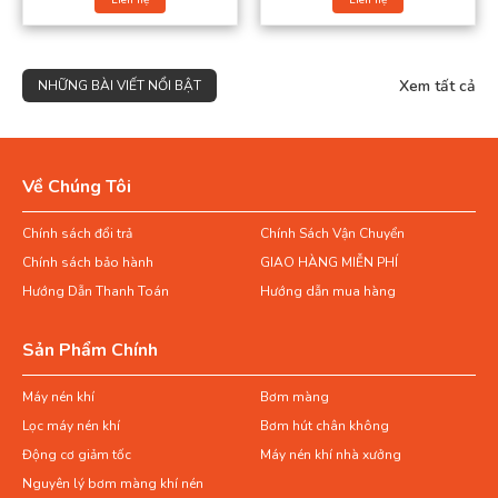
Xem tất cả
NHỮNG BÀI VIẾT NỔI BẬT
Về Chúng Tôi
Chính sách đổi trả
Chính Sách Vận Chuyển
Chính sách bảo hành
GIAO HÀNG MIỄN PHÍ
Hướng Dẫn Thanh Toán
Hướng dẫn mua hàng
Sản Phẩm Chính
Máy nén khí
Bơm màng
Lọc máy nén khí
Bơm hút chân không
Động cơ giảm tốc
Máy nén khí nhà xưởng
Nguyên lý bơm màng khí nén