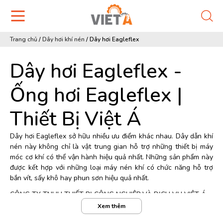
Trang chủ
/
Dây hơi khí nén
/
Dây hơi Eagleflex
Dây hơi Eagleflex -
Ống hơi Eagleflex |
Thiết Bị Việt Á
Dây hơi Eagleflex sở hữu nhiều ưu điểm khác nhau.
Dây dẫn khí
nén
này không chỉ là vật trung gian hỗ trợ những thiết bị máy
móc cơ khí có thể vận hành hiệu quả nhất. Những sản phẩm này
được kết hợp với những loại máy nén khí có chức năng hỗ trợ
bắn vít, sấy khô hay phun sơn hiệu quả nhất.
CÔNG TY TNHH THIẾT BỊ CÔNG NGHIỆP VÀ DỊCH VỤ VIỆT Á
Xem thêm
Địa chỉ: Số 4 phố Võ Trung, Phúc Lợi, Long Biên, Hà Nội