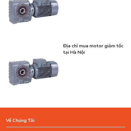
Phân loại motor giảm tốc
Điện áp
Motor giảm tốc 1 pha: Điện áp 220v
Motor giảm tốc 3 pha: Điện áp 380v – 460v
Motor giảm tốc DC (động cơ giảm tốc điện 1 chiều DC): Điện áp
Địa chỉ mua motor giảm tốc
12v 24v
tại Hà Nội
Chức năng:
Động cơ giảm tốc có 4 kiểu tải: Tải nặng, tải trung, tải nhẹ, tải
mini
Động cơ giảm tốc có 2 kiểu hướng trục: Trục vuông góc và trục
thẳng.
Động cơ giảm tốc có 2 cách chế tạo trục: Cốt âm và cốt dương.
Động cơ giảm tốc có thể truyền động khi giảm 1 lần = 1 cấp, 2
lần =2 cấp, 3 lần = 3 cấp, càng nhiều lần tốc độ càng chậm đi
Động cơ giảm tốc có 2 cách chế tạo trục : cốt âm, cốt dương,
Về Chúng Tôi
Động cơ giảm tốc có thể truyền động khi giảm 1 lần = 1 cấp, 2
lần =2 cấp, 3 lần = 3 cấp, càng nhiều lần tốc độ càng chậm đi.