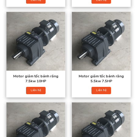
Cấu tạo động cơ giảm tốc
Motor giảm tốc bánh răng
Motor giảm tốc bánh răng
Hộp giảm tốc gồm bộ truyền động dùng bánh răng, trục
7.5kw 10HP
5.5kw 7.5HP
vít… để giảm tốc độ vòng quay.
Liên hệ
Liên hệ
Cơ cấu truyền động bằng ăn khớp trực tiếp giúp giảm tốc độ
vòng quay và kìm hãm vector vận tốc tức thời và tăng momen
xoăn. Đồng thời động cơ giảm tốc đóng vai trò là máy trung gian
giữa motor giảm tốc và bộ phận hỗ trợ máy công tác.
Motor giảm tốc có chức