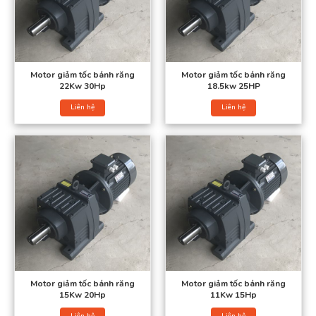
Cấu tạo động cơ giảm tốc,
motor giảm tốc
Motor giảm tốc được cấu tạo từ hộp giảm tốc và động cơ điện.
Motor giảm tốc bánh răng
Motor giảm tốc bánh răng
22Kw 30Hp
18.5kw 25HP
Động cơ giảm tốc = Động cơ điện +
Hộp giảm tốc
Liên hệ
Liên hệ
Số vòng quay của động cơ điện cực lớn: 2900rpm, 1450rpm,
960rpm, tuy nhiên moment xoắn lại nhỏ.
Động cơ điện lại mang cấu tạo gồm 2 phần chính ấy là
Stato và Roto.
Stato: gồm các cuộn dây của 3 pha điện quấn trên các lõi sắt
xếp đặt trên 1 vành tròn để tạo ra từ trường quay.
Roto với dạng hình trụ đóng vai trò như 1 cuộn dây quấn trên lõi
thép.
Motor giảm tốc bánh răng
Motor giảm tốc bánh răng
15Kw 20Hp
11Kw 15Hp
Liên hệ
Liên hệ