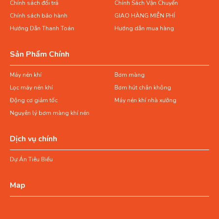
Chính sách đổi trả
Chính Sách Vận Chuyển
Phân loại động cơ giảm tốc
Chính sách bảo hành
GIAO HÀNG MIỄN PHÍ
Hướng Dẫn Thanh Toán
Hướng dẫn mua hàng
theo thương hiệu
Sản Phẩm Chính
Động cơ giảm tốc Dolin
Động cơ giảm tốc Tunglee
Máy nén khí
Bơm màng
Motor giảm tốc Wanshsin
Lọc máy nén khí
Bơm hút chân không
Động cơ giảm tốc
Máy nén khí nhà xưởng
Nguyên lý bơm màng khí nén
Dịch vụ chính
Dự Án Tiêu Biểu
Map