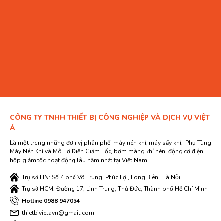
giá động cơ giảm tốc
15 loại motor giảm tốc, động
cơ giảm tốc được ưa
chuộng nhất tại Việt Nam
1.Motor giảm tốc giá rẻ
CÔNG TY TNHH THIẾT BỊ CÔNG NGHIỆP VÀ DỊCH VỤ VIỆT
Công suất 200w 1/4HP tới 7.5kW 10HP, tỉ số truyền giảm 3 lần
Á
tới 300 lần
Là một trong những đơn vị phân phối máy nén khí, máy sấy khí, Phụ Tùng
Đường kính trục thường dùng: 18, 22, 38, 32, 40, 50 mm
Máy Nén Khí và Mô Tơ Điện Giảm Tốc, bơm màng khí nén, động cơ điện,
hộp giảm tốc hoạt động lâu năm nhất tại Việt Nam.
Động cơ giảm tốc giá rẻ là kiểu mô tơ giảm tốc chân đế trục
thẳng. Máy được nhập khẩu số lượng lớn, nhiều người sử dụng
Trụ sở HN: Số 4 phố Võ Trung, Phúc Lợi, Long Biên, Hà Nội
nên có giá rẻ.
Trụ sở HCM: Đường 17, Linh Trung, Thủ Đức, Thành phố Hồ Chí Minh
Mô tơ giảm tốc giá rẻ thường là các giảm tốc chân đế liền
Hotline 0988 947064
motor, cấu tạo đơn giản, chi phí nguyên liệu thấp. Mô tơ gia rẻ
thietbivietavn@gmail.com
được Việt Á cung cấp trên toàn quốc, giá rẻ nhất thị trường.