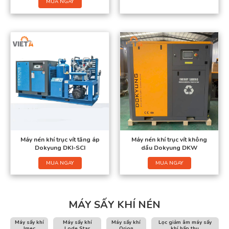
MUA NGAY
Máy nén khí trục vít tăng áp
Máy nén khí trục vít không
Dokyung DKI-SCI
dầu Dokyung DKW
MUA NGAY
MUA NGAY
MÁY SẤY KHÍ NÉN
Máy sấy khí
Máy sấy khí
Máy sấy khí
Lọc giảm âm máy sấy
Jmec
Lode Star
Orion
khí hấp thụ