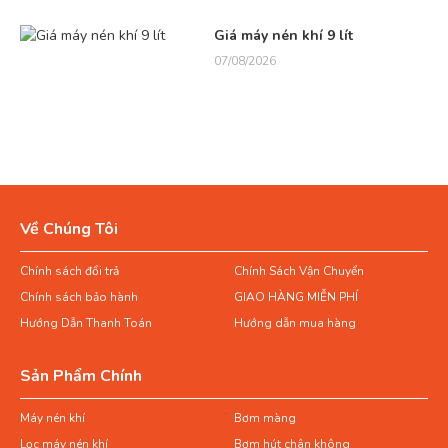
Giá máy nén khí 9 lít
07/08/2026
Về Chúng Tôi
Chính sách đổi trả
Chính Sách Vận Chuyển
Chính sách bảo hành
GIAO HÀNG MIỄN PHÍ
Hướng Dẫn Thanh Toán
Hướng dẫn mua hàng
Sản Phẩm Chính
Máy nén khí
Bơm màng
Lọc máy nén khí
Bơm hút chân không