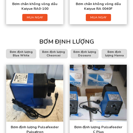
Bơm chân không vòng dầu
Bơm chân không vòng dầu
Kaiyue RA0-100
Kaiyue RA 0040F
MUA NGAY
MUA NGAY
BƠM ĐỊNH LƯỢNG
Bơm định lượng
Bơm định lượng
Bơm định lượng
Bơm định
Blue White
Cheonsei
Doseuro
lượng Hanna
Bơm định lượng Pulsafeeder
Bơm định lượng Pulsafeeder
Pulsatron
C Plus