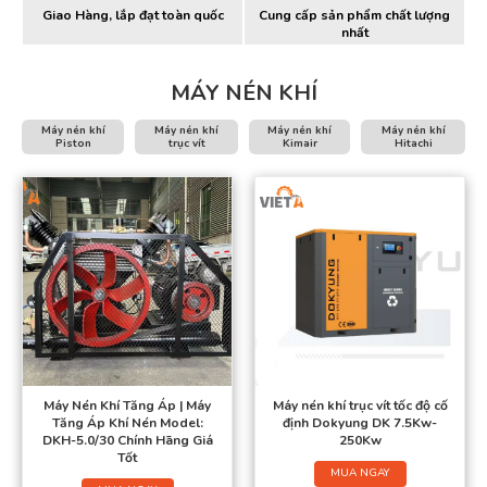
Giao Hàng, lắp đạt toàn quốc
Cung cấp sản phẩm chất lượng
nhất
MÁY NÉN KHÍ
Máy nén khí
Máy nén khí
Máy nén khí
Máy nén khí
Piston
trục vít
Kimair
Hitachi
Máy Nén Khí Tăng Áp | Máy
Máy nén khí trục vít tốc độ cố
Tăng Áp Khí Nén Model:
định Dokyung DK 7.5Kw-
DKH-5.0/30 Chính Hãng Giá
250Kw
Tốt
MUA NGAY