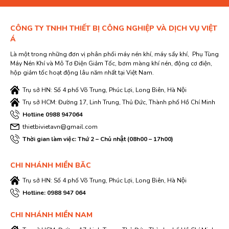
CÔNG TY TNHH THIẾT BỊ CÔNG NGHIỆP VÀ DỊCH VỤ VIỆT
Á
Là một trong những đơn vị phân phối máy nén khí, máy sấy khí, Phụ Tùng
Máy Nén Khí và Mô Tơ Điện Giảm Tốc, bơm màng khí nén, động cơ điện,
hộp giảm tốc hoạt động lâu năm nhất tại Việt Nam.
Trụ sở HN: Số 4 phố Võ Trung, Phúc Lợi, Long Biên, Hà Nội
Trụ sở HCM: Đường 17, Linh Trung, Thủ Đức, Thành phố Hồ Chí Minh
Hotline 0988 947064
thietbivietavn@gmail.com
Thời gian làm việc: Thứ 2 – Chủ nhật (08h00 – 17h00)
CHI NHÁNH MIỀN BĂC
Trụ sở HN: Số 4 phố Võ Trung, Phúc Lợi, Long Biên, Hà Nội
Hotline: 0988 947 064
CHI NHÁNH MIỀN NAM