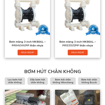
Bơm màng 3 inch MK80AL –
Bơm màng 3 inch MK80AL –
PP/HY/HY/PP thân nhựa
PP/ST/ST/PP thân nhựa
MUA NGAY
MUA NGAY
BƠM HÚT CHÂN KHÔNG
Lọc bơm hút
Dầu bơm hút
Bơm hút chân
Bơm hút chân
chân không
chân không
không Wonchang
không Busch