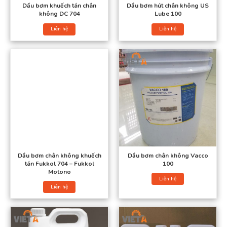
Dầu bơm khuếch tán chân
Dầu bơm hút chân không US
không DC 704
Lube 100
Liên hệ
Liên hệ
Dầu bơm hút chân không
Dầu chân không có tên tiếng anh là Vacuum Pump Oil và
ngoài ra còn có nhiều tên gọi khác như: dầu bơm hút chân
không, dầu bơm chân không….
Để bơm hút chân không hoạt động tốt cần phải sử dụng
loại dầu có độ nhớt hợp lý để giảm ma sát, bôi trơn và làm
mát làm kín bề mặt trong quá trình làm việc của bơm
Dầu bơm chân không khuếch
Dầu bơm chân không Vacco
tán Fukkol 704 – Fukkol
100
Motono
Xem thêm:
Lọc bơm hút chân không
Liên hệ
Liên hệ
Tại sao nên sử dụng dầu máy bơm hút chân không
Nếu sử dụng các loại dầu thông thường thì các động cơ máy