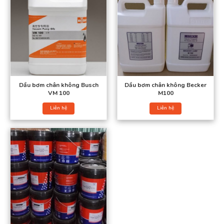
bơm sẽ nhanh chóng bị nóng và dễ bị hư hỏng trong quá
trình hoạt động, chưa kể đến độ hiệu quả của công việc sẽ ở
mức thấp khi dùng các loại dầu thông thường đấy.
Dầu bơm chân không Busch
Dầu bơm chân không Becker
VM 100
M100
Liên hệ
Liên hệ
Dầu chân không
Do đó chỉ có dầu chân không mới làm cho máy bơm luôn