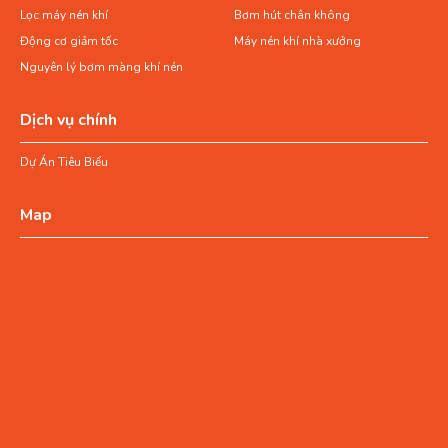
Lọc máy nén khí
Bơm hút chân không
Động cơ giảm tốc
Máy nén khí nhà xưởng
Nguyên lý bơm màng khí nén
Dịch vụ chính
Dự Án Tiêu Biểu
Map
dầu bơm hút chân không
– Chất lượng của dầu và độ nhớt của dầu nhớt có ảnh hưởng
đến tuổi thọ của máy chân không. Nói cách khác, bạn chọn
dầu chân không chất lượng cao với độ nhớt phù hợp thì máy
chân không sẽ hoạt động ổn định, ít gặp các hỏng hóc.
– Độ nhớt cao làm cho độ ma sát cao,độ linh động của phần
tử dầu nhớt kém hơn, bơm tốn nhiều thời gian hơn để đẩy