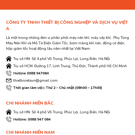
nhớt tới các bộ phận động cơ cần bôi trơn. Hiện tượng trên
có thể gây hư hại cho máy bơm đặc biệt trong mùa lạnh khi
khởi động máy chân không.
CÔNG TY TNHH THIẾT BỊ CÔNG NGHIỆP VÀ DỊCH VỤ VIỆT
Á
Xem thêm:
bơm hút chân không Busch
Là một trong những đơn vị phân phối máy nén khí, máy sấy khí, Phụ Tùng
Máy Nén Khí và Mô Tơ Điện Giảm Tốc, bơm màng khí nén, động cơ điện,
hộp giảm tốc hoạt động lâu năm nhất tại Việt Nam.
+ Với dầu nhớt có độ nhớt thấp, Máy bơm chân không sẽ
đỡ tốn nhiên liệu hơn. Nhưng do đặc tính loãng cao, khi bạn
Trụ sở HN: Số 4 phố Võ Trung, Phúc Lợi, Long Biên, Hà Nội
dùng nhớt có độ nhớt quá thấp sẽ rất khó duy trì mảng dầu
Trụ sở HCM: Đường 17, Linh Trung, Thủ Đức, Thành phố Hồ Chí Minh
giữa các bề mặt kim loại do ảnh hưởng trực tiếp đến tuổi
Hotline 0988 947064
thọ động cơ và sẽ khiến cho xe hay gặp phải hiện tượng tắt
thietbivietavn@gmail.com
máy giữa chừng, và sinh ra mài mòn giữa các chi tiết.
Thời gian làm việc: Thứ 2 – Chủ nhật (08h00 – 17h00)
– Ngoài ra vì dầu dùng cho bơm chân không có 3 cấp tiêu
CHI NHÁNH MIỀN BĂC
chuẩn độ nhớt ISO VG ở 40 oC thông dụng khác nhau là
Trụ sở HN: Số 4 phố Võ Trung, Phúc Lợi, Long Biên, Hà Nội
ISO VG 100, ISO VG 68 và ISO VG 46.
Hotline: 0988 947 064
CHI NHÁNH MIỀN NAM