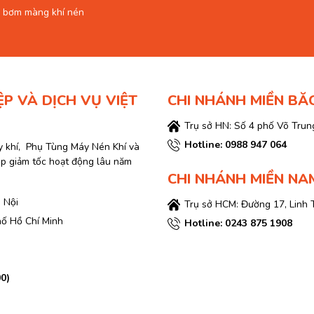
 bơm màng khí nén
ỆP VÀ DỊCH VỤ VIỆT
CHI NHÁNH MIỀN BĂ
Trụ sở HN: Số 4 phố Võ Trung
Hotline: 0988 947 064
y khí, Phụ Tùng Máy Nén Khí và
ộp giảm tốc hoạt động lâu năm
CHI NHÁNH MIỀN NA
 Nội
Trụ sở HCM: Đường 17, Linh 
hố Hồ Chí Minh
Hotline: 0243 875 1908
00)