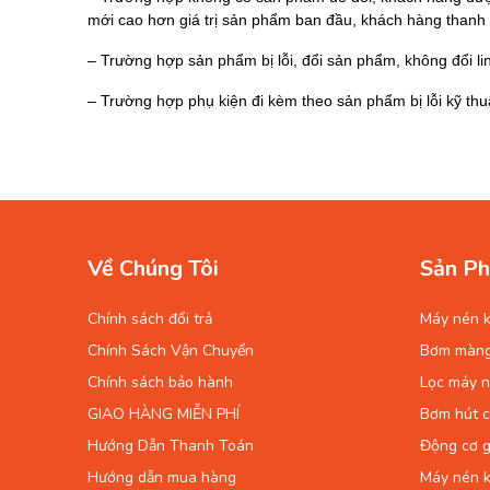
mới cao hơn giá trị sản phẩm ban đầu, khách hàng thanh t
– Trường hợp sản phẩm bị lỗi, đổi sản phẩm, không đổi l
– Trường hợp phụ kiện đi kèm theo sản phẩm bị lỗi kỹ thuậ
Về Chúng Tôi
Sản Ph
Chính sách đổi trả
Máy nén k
Chính Sách Vận Chuyển
Bơm màn
Chính sách bảo hành
Lọc máy n
GIAO HÀNG MIỄN PHÍ
Bơm hút 
Hướng Dẫn Thanh Toán
Động cơ g
Hướng dẫn mua hàng
Máy nén k