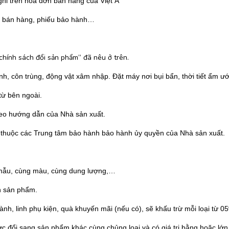
ghi trên hóa đơn bán hàng của Việt Á
ơn bán hàng, phiếu bảo hành…
hính sách đổi sản phẩm” đã nêu ở trên.
đánh, côn trùng, động vật xâm nhập. Đặt máy nơi bụi bẩn, thời tiết ẩm ư
từ bên ngoài.
heo hướng dẫn của Nhà sản xuất.
g thuộc các Trung tâm bảo hành bảo hành ủy quyền của Nhà sản xuất.
 mẫu, cùng màu, cùng dung lượng,…
n sản phẩm.
h, linh phụ kiện, quà khuyến mãi (nếu có), sẽ khấu trừ mỗi loại từ 0
đổi sang sản phẩm khác cùng chủng loại và có giá trị bằng hoặc lớn 