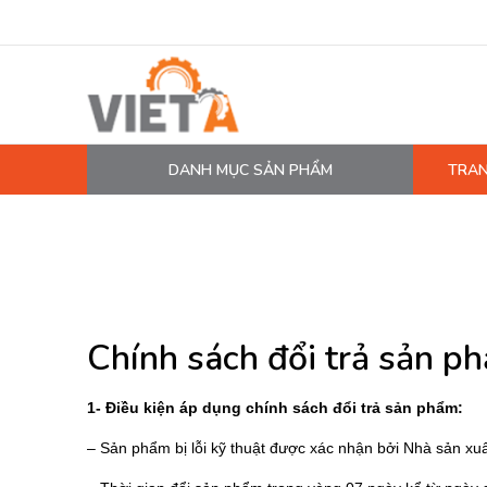
DANH MỤC SẢN PHẨM
TRAN
MÁY NÉN KHÍ
PHỤ TÙNG MÁY NÉN KHÍ
LỌC MÁY NÉN KHÍ
DẦU MÁY NÉN KHÍ
Chính sách đổi trả sản ph
DÂY HƠI, ỐNG HƠI
MÁY SẤY KHÍ
1- Điều kiện áp dụng chính sách đổi trả sản phẩm:
BÌNH CHỨA KHÍ NÉN
– Sản phẩm bị lỗi kỹ thuật được xác nhận bởi Nhà sản xu
BƠM MÀNG KHÍ NÉN