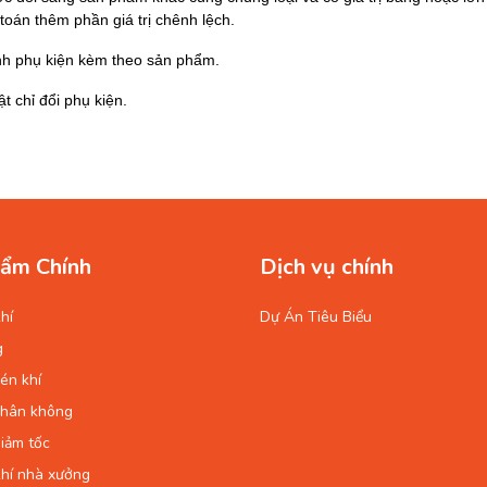
oán thêm phần giá trị chênh lệch.
inh phụ kiện kèm theo sản phẩm.
t chỉ đổi phụ kiện.
ẩm Chính
Dịch vụ chính
hí
Dự Án Tiêu Biểu
g
én khí
chân không
iảm tốc
hí nhà xưởng