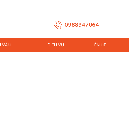
0988947064
Ư VẤN
DỊCH VỤ
LIÊN HỆ