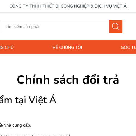
CÔNG TY TNHH THIẾT BỊ CÔNG NGHIỆP & DỊCH VỤ VIỆT Á
G CHỦ
VỀ CHÚNG TÔI
GÓC T
Chính sách đổi trả
ẩm tại Việt Á
ất/Nhà cung cấp.