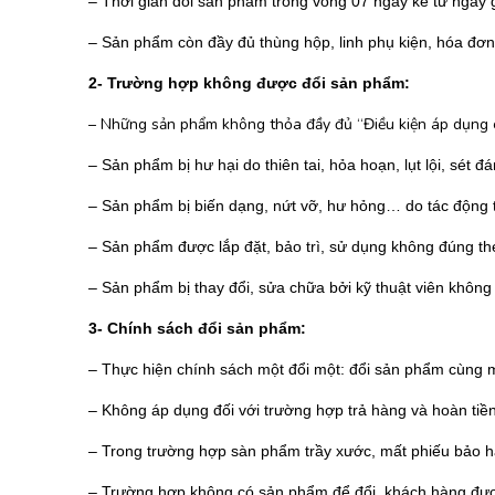
– Thời gian đổi sản phẩm trong vòng 07 ngày kể từ ngày 
BƠM HÚT CHÂN KHÔNG
– Sản phẩm còn đầy đủ thùng hộp, linh phụ kiện, hóa đ
BƠM ĐỊNH LƯỢNG
2- Trường hợp không được đổi sản phẩm:
MOTOR, HỘP GIẢM TỐC
– Những sản phẩm không thỏa đầy đủ “Điều kiện áp dụng c
MÁY TẠO KHÍ NITO
– Sản phẩm bị hư hại do thiên tai, hỏa hoạn, lụt lội, sét 
– Sản phẩm bị biến dạng, nứt vỡ, hư hỏng… do tác động 
– Sản phẩm được lắp đặt, bảo trì, sử dụng không đúng t
– Sản phẩm bị thay đổi, sửa chữa bởi kỹ thuật viên khôn
3- Chính sách đổi sản phẩm:
– Thực hiện chính sách một đổi một: đổi sản phẩm cùng
– Không áp dụng đối với trường hợp trả hàng và hoàn tiề
– Trong trường hợp sàn phẩm trầy xước, mất phiếu bảo hàn
– Trường hợp không có sản phẩm để đổi, khách hàng được 