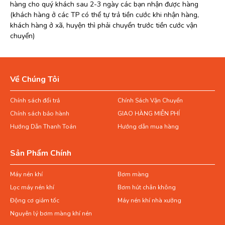
hàng cho quý khách sau 2-3 ngày các bạn nhận được hàng
(khách hàng ở các TP có thể tự trả tiền cước khi nhận hàng,
khách hàng ở xã, huyện thì phải chuyển trước tiền cước vận
chuyển)
Về Chúng Tôi
Chính sách đổi trả
Chính Sách Vận Chuyển
Chính sách bảo hành
GIAO HÀNG MIỄN PHÍ
Hướng Dẫn Thanh Toán
Hướng dẫn mua hàng
Sản Phẩm Chính
Máy nén khí
Bơm màng
Lọc máy nén khí
Bơm hút chân không
Động cơ giảm tốc
Máy nén khí nhà xưởng
Nguyên lý bơm màng khí nén