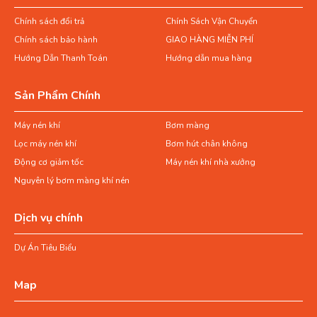
xả đáy bình.
Chính sách đổi trả
Chính Sách Vận Chuyển
Bảng kích thước bình tích khí
Chính sách bảo hành
GIAO HÀNG MIỄN PHÍ
Hướng Dẫn Thanh Toán
Hướng dẫn mua hàng
nén với áp lực thiết kế 10 bar
Sản Phẩm Chính
Thể
Chiều cao
Đường
Độ dày
Kết nối
tích
thân (mm)
kính (mm)
(mm)
ống (inch)
Máy nén khí
Bơm màng
(Lít)
Lọc máy nén khí
Bơm hút chân không
200L
1600
450
5
3/4
Động cơ giảm tốc
Máy nén khí nhà xưởng
Nguyên lý bơm màng khí nén
300L
1700
500
6
1
500L
2100
600
6
1
Dịch vụ chính
1000L
2200
850
6
1 1/2
Dự Án Tiêu Biểu
1500L
2300
1050
8
2
Map
2000L
2600
1050
8
2