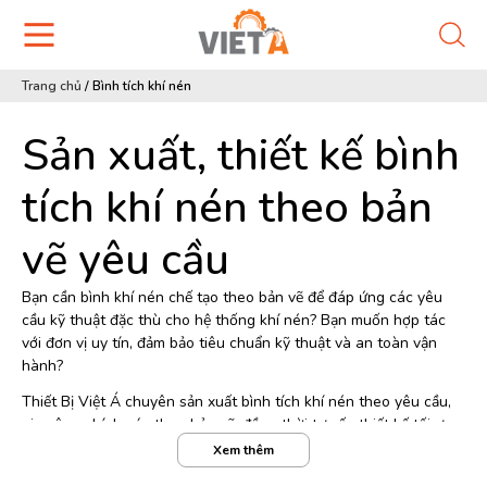
Trang chủ
/
Bình tích khí nén
Sản xuất, thiết kế bình
tích khí nén theo bản
vẽ yêu cầu
Bạn cần bình khí nén chế tạo theo bản vẽ để đáp ứng các yêu
cầu kỹ thuật đặc thù cho hệ thống khí nén? Bạn muốn hợp tác
với đơn vị uy tín, đảm bảo tiêu chuẩn kỹ thuật và an toàn vận
hành?
Thiết Bị Việt Á chuyên sản xuất bình tích khí nén theo yêu cầu,
gia công chính xác theo bản vẽ, đồng thời tư vấn thiết kế tối ưu.
Chúng tôi cung cấp bình chứa khí vỏ thép, bình inox 304 dung
Xem thêm
2m3, 3m3, 10m3,
tích
20m³., bình cao áp đến 40 bar, đáp ứng