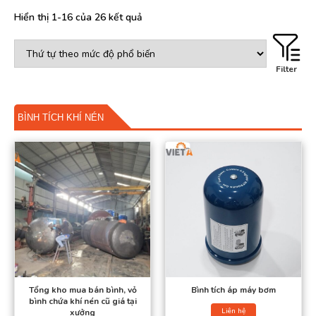
mọi tiêu chuẩn công nghiệp.
Hiển thị 1-16 của 26 kết quả
Liên hệ ngay để nhận tư vấn giải pháp phù hợp và báo giá tốt
nhất từ đội ngũ kỹ sư chuyên nghiệp của Việt Á!
Filter
BÌNH TÍCH KHÍ NÉN
Bình khí nén là gì?
Tổng kho mua bán bình, vỏ
Bình tích áp máy bơm
bình chứa khí nén cũ giá tại
Bình khí nén (hay bình tích khí nén, bình chứa khí nén) là thiết bị
Liên hệ
xưởng