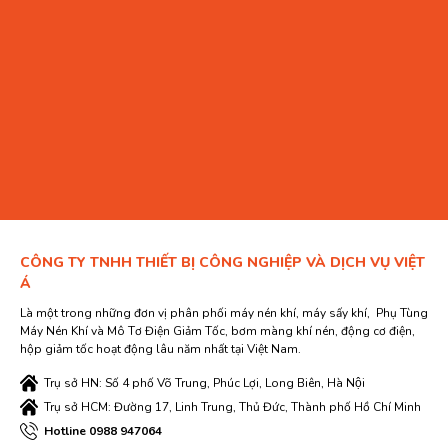
3000L
2800
1250
8
2
4000L
3000
1450
8
2 1/2
5000L
3200
1600
10
3
6000L
3550
1600
10
3
7000L
3700
1600
10
3
8000L
4100
1700
10
3
10.000L
4200
1900
12
4
CÔNG TY TNHH THIẾT BỊ CÔNG NGHIỆP VÀ DỊCH VỤ VIỆT
Á
Là một trong những đơn vị phân phối máy nén khí, máy sấy khí, Phụ Tùng
Máy Nén Khí và Mô Tơ Điện Giảm Tốc, bơm màng khí nén, động cơ điện,
hộp giảm tốc hoạt động lâu năm nhất tại Việt Nam.
Trụ sở HN: Số 4 phố Võ Trung, Phúc Lợi, Long Biên, Hà Nội
Trụ sở HCM: Đường 17, Linh Trung, Thủ Đức, Thành phố Hồ Chí Minh
Hotline 0988 947064