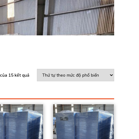
 của 15 kết quả
Lưu lượng khí nén:
Lưu lượng khí nén:
28 (m3/phút)
33 (m3/phút)
Kích thước ống
Kích thước ống
vào/ra: 3” PT
vào/ra: 4” PT
Công suất: 4.32 (Kw)
Công suất: 4,64 (Kw)