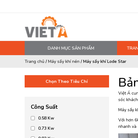
DANH MỤC SẢN PHẨM
TRAN
MÁY NÉN KHÍ
Trang chủ
/
Máy sấy khí nén
/
Máy sấy khí Lode Star
PHỤ TÙNG MÁY NÉN KHÍ
Bản
LỌC MÁY NÉN KHÍ
Chọn Theo Tiêu Chí
DẦU MÁY NÉN KHÍ
Việt Á cun
sóc khách
DÂY HƠI, ỐNG HƠI
Công Suất
Máy sấy kh
MÁY SẤY KHÍ
0.58 Kw
Với hơn 60
BÌNH CHỨA KHÍ NÉN
nhanh và đ
0.73 Kw
BƠM MÀNG KHÍ NÉN