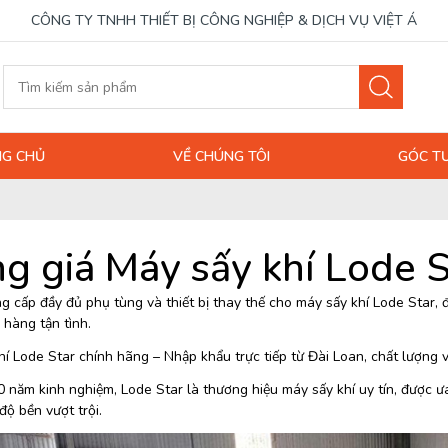
CÔNG TY TNHH THIẾT BỊ CÔNG NGHIỆP & DỊCH VỤ VIỆT Á
G CHỦ
VỀ CHÚNG TÔI
GÓC T
g giá Máy sấy khí Lode St
g cấp đầy đủ phụ tùng và thiết bị thay thế cho máy sấy khí Lode Star, 
 hàng tận tình.
í Lode Star chính hãng – Nhập khẩu trực tiếp từ Đài Loan, chất lượng vư
 năm kinh nghiệm, Lode Star là thương hiệu máy sấy khí uy tín, được ư
ộ bền vượt trội.