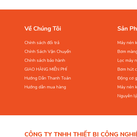
Nhữn
Về Chúng Tôi
Sản Ph
Thương hi
tại Việt N
Chính sách đổi trả
Máy nén k
-Khả năng
Chính Sách Vận Chuyển
Bơm màn
-Sản xuất 
-Máy làm t
Chính sách bảo hành
Lọc máy n
-Máy được 
GIAO HÀNG MIỄN PHÍ
Bơm hút 
-Model đã 
Hướng Dẫn Thanh Toán
Động cơ g
-Giá phù 
-Sử dụng 
Hướng dẫn mua hàng
Máy nén k
Nguyên lý
CÔNG TY TNHH THIẾT BỊ CÔNG NGHI