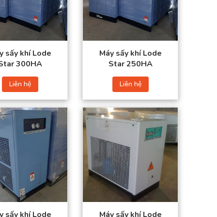
Nguồn điện: 380/50
Nguồn điện: 380/50
(V/Hz)
(V/Hz)
y sấy khí Lode
Máy sấy khí Lode
Star 300HA
Star 250HA
ệt Nam. Sản phẩm được nhập khẩu trực tiếp từ Đài Loan, đảm
Liên hệ
Liên hệ
 biệt là những đơn vị có ngân sách giới hạn nhưng vẫn
trong hệ thống khí nén, thực hiện trao đổi khí, hút không
cho dây chuyền sản xuất.
Lưu lượng khí nén:
Lưu lượng khí nén:
 Star
13 (m3/phút)
16 (m3/phút)
Kích thước ống
Kích thước ống
vào/ra: 2 – 1/2” PT
vào/ra:
2 – 1/2”
PT
Công suất: 2,36 (Kw)
Công suất:
2,54 (Kw)
Nguồn điện: 220/50
Nguồn điện:
220/50
(V/Hz)
(V/Hz)
y sấy khí Lode
Máy sấy khí Lode