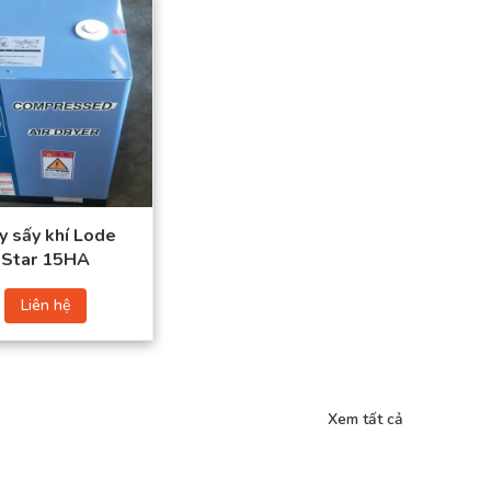
Lưu lượng khí nén:
1.7 (m3/phút)
Kích thước ống
vào/ra: 3/4 ” PT
Công suất: 0.58 (Kw)
Nguồn điện: 220/50
(V/Hz)
y sấy khí Lode
Star 15HA
Liên hệ
Xem tất cả