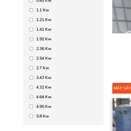
0.83 Kw
BƠM HÚT CHÂN KHÔNG
1.1 Kw
BƠM ĐỊNH LƯỢNG
1.21 Kw
MOTOR, HỘP GIẢM TỐC
1.41 Kw
MÁY TẠO KHÍ NITO
1.92 Kw
2.36 Kw
2.54 Kw
2.7 Kw
3.43 Kw
4.32 Kw
MÁY SẤY
4.64 Kw
4.95 Kw
5.8 Kw