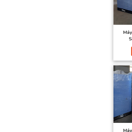
Máy
S
Thiết Bị V
bảo chất 
muốn sở hữ
Máy sấy kh
khí từ môi
Thôn
Máy