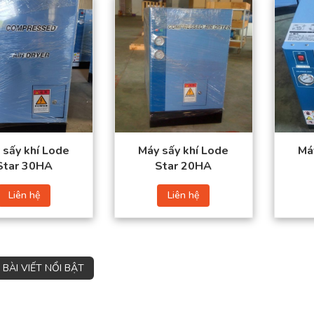
Lưu lượng khí nén:
Lưu lượng khí nén:
2,6
3,6 (m3/phút)
(m3/phút)
Kích thước ống
Kích thước ống vào/ra:
vào/ra: 1- 1/2” PT
1” PT
Công suất: 0.83 (Kw)
Công suất:
0.73 (Kw)
Nguồn điện: 220/50
(V/Hz)
Nguồn điện:
220/50
(V/Hz)
 sấy khí Lode
Máy sấy khí Lode
Má
Star 30HA
Star 20HA
Liên hệ
Liên hệ
BÀI VIẾT NỔI BẬT