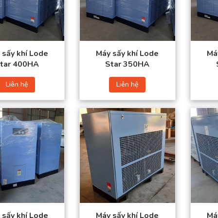
Nguồn điện: 380/50
Nguồn điện: 380/50
(V/Hz)
(V/Hz)
 sấy khí Lode
Máy sấy khí Lode
Má
tar 400HA
Star 350HA
iệt Á tự hào là nhà phân phối chính thức máy sấy khí Lode Star tại Vi
Liên hệ
Liên hệ
lượng cao và giá thành cạnh tranh, phù hợp với nhiều doanh nghiệp, đặc
u thiết bị đáng tin cậy.
í Lode Star không chỉ sấy khô hiệu quả mà còn đóng vai trò quan trọng 
 trường, tách ẩm và loại bỏ bụi bẩn, cung cấp nguồn khí nén sạch, khô 
Lưu lượng khí nén:
Lưu lượng khí nén:
g số kỹ thuật máy sấy khí Lode
23 (m3/phút)
19 (m3/phút)
Kích thước ống
Kích thước ống
vào/ra: 3” PT
vào/ra: 3” PT
Công suất: 3,43 (Kw)
Công suất: 2,7 (Kw)
Nguồn điện: 380/50
Nguồn điện: 380/50
(V/Hz)
(V/Hz)
 sấy khí Lode
Máy sấy khí Lode
Má