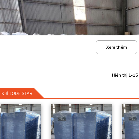
Xem thêm
Hiển thị 1-15
 KHÍ LODE STAR
Lưu lượng khí nén:
Lưu lượng khí nén:
45 (m3/phút)
39 (m3/phút)
Kích thước ống
Kích thước ống
vào/ra: 5” PT
vào/ra: 4” PT
Công suất: 5,8 (Kw)
Công suất: 4,95 (Kw)