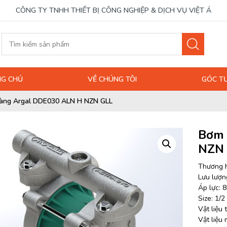
CÔNG TY TNHH THIẾT BỊ CÔNG NGHIỆP & DỊCH VỤ VIỆT Á
G CHỦ
VỀ CHÚNG TÔI
GÓC T
àng Argal DDE030 ALN H NZN GLL
Bơm 
NZN
Thương h
Lưu lượng
Áp lực: 8
Size: 1/2
Vật liệu
Vật liệu