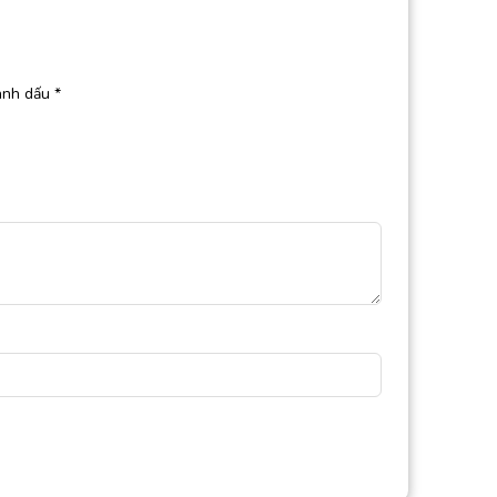
ánh dấu
*