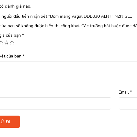
có đánh giá nào.
à người đầu tiên nhận xét “Bơm màng Argal DDE030 ALN H NZN GLL”
của bạn sẽ không được hiển thị công khai.
Các trường bắt buộc được đ
giá của bạn
*
xét của bạn
*
Email
*