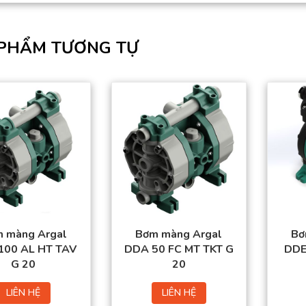
PHẨM TƯƠNG TỰ
 màng Argal
Bơm màng Argal
Bơ
100 AL HT TAV
DDA 50 FC MT TKT G
DDE
G 20
20
LIÊN HỆ
LIÊN HỆ