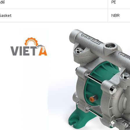
 đế
PE
Gasket
NBR