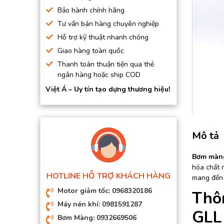
BƠM HÚT CHÂN KHÔNG
Bảo hành chính hãng
Tư vấn bán hàng chuyên nghiệp
BƠM ĐỊNH LƯỢNG
Hỗ trợ kỹ thuật nhanh chóng
MOTOR, HỘP GIẢM TỐC
Giao hàng toàn quốc
MÁY TẠO KHÍ NITO
Thanh toán thuận tiện qua thẻ
ngân hàng hoặc ship COD
Việt Á – Uy tín tạo dựng thương hiệu!
Mô tả
Bơm màng
hóa chất n
HOTLINE HỖ TRỢ KHÁCH HÀNG
mang đến h
Motor giảm tốc: 0968320186
Thô
Máy nén khí: 0981591287
GLL
Bơm Màng: 0932669506