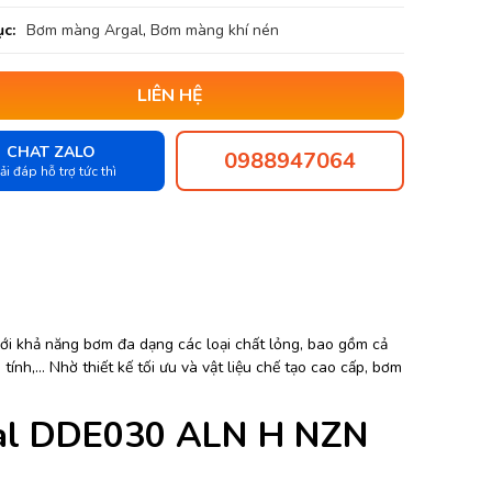
c:
Bơm màng Argal
,
Bơm màng khí nén
LIÊN HỆ
CHAT ZALO
0988947064
ải đáp hỗ trợ tức thì
ới khả năng bơm đa dạng các loại chất lỏng, bao gồm cả
 tính,… Nhờ thiết kế tối ưu và vật liệu chế tạo cao cấp, bơm
gal DDE030 ALN H NZN