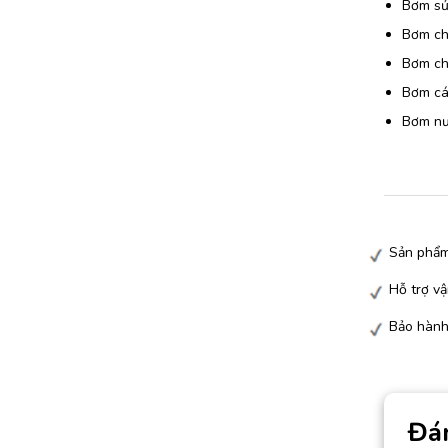
Bơm sử
Bơm chấ
Bơm chấ
Bơm các
Bơm nướ
Sản phẩm
Hỗ trợ vậ
Bảo hành
Đá