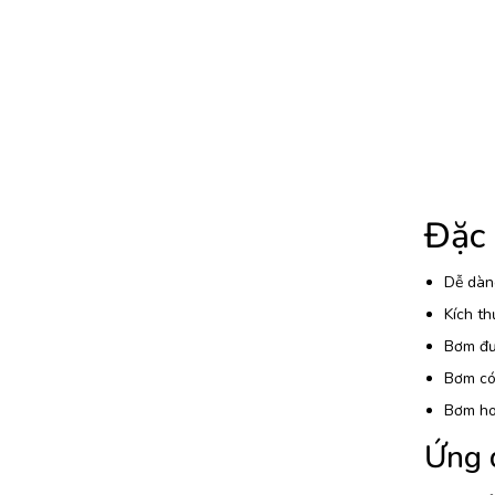
Đặc
Dễ dàng
Kích th
Bơm đượ
Bơm có 
Bơm ho
Ứng 