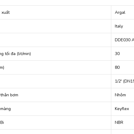
 xuất
Argal
Italy
DDE030 A
g tối đa (lit/min)
30
(m)
80
g
1/2′ (DN1
u thân bơm
Nhôm
u màng
Keyflex
 Bi
NBR