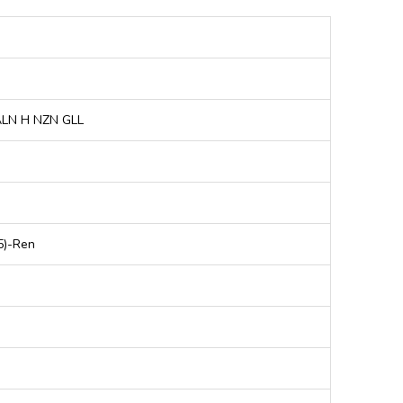
LN H NZN GLL
5)-Ren