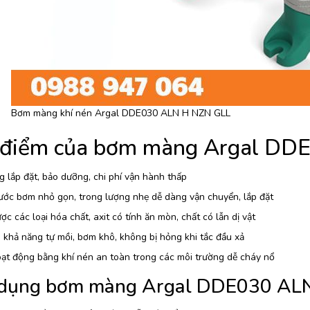
Bơm màng khí nén Argal DDE030 ALN H NZN GLL
 điểm của bơm màng Argal DD
 lắp đặt, bảo dưỡng, chi phí vận hành thấp
ước bơm nhỏ gọn, trong lượng nhẹ dễ dàng vận chuyển, lắp đặt
c các loại hóa chất, axit có tính ăn mòn, chất có lẫn dị vật
khả năng tự mồi, bơm khô, không bị hỏng khi tắc đầu xả
ạt động bằng khí nén an toàn trong các môi trường dễ cháy nổ
dụng bơm màng Argal DDE030 AL