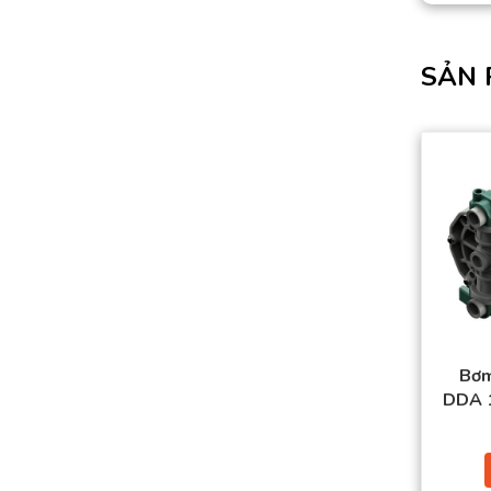
SẢN 
Bơm
DDA 