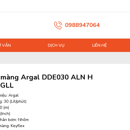
0988947064
Ư VẤN
DỊCH VỤ
LIÊN HỆ
màng Argal DDE030 ALN H
 GLL
iệu: Argal
: 30 (Lít/phút)
0 (m)
 (Inch)
 thân bơm: Nhôm
 màng: Keyflex