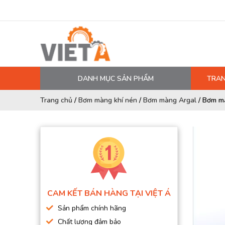
DANH MỤC SẢN PHẨM
TRAN
MÁY NÉN KHÍ
Trang chủ
/
Bơm màng khí nén
/
Bơm màng Argal
/
Bơm m
PHỤ TÙNG MÁY NÉN KHÍ
LỌC MÁY NÉN KHÍ
DẦU MÁY NÉN KHÍ
DÂY HƠI, ỐNG HƠI
MÁY SẤY KHÍ
CAM KẾT BÁN HÀNG TẠI VIỆT Á
BÌNH CHỨA KHÍ NÉN
Sản phẩm chính hãng
BƠM MÀNG KHÍ NÉN
Chất lượng đảm bảo