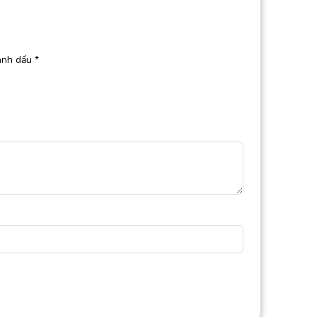
ánh dấu
*