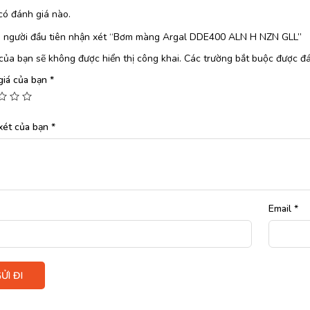
có đánh giá nào.
à người đầu tiên nhận xét “Bơm màng Argal DDE400 ALN H NZN GLL”
của bạn sẽ không được hiển thị công khai.
Các trường bắt buộc được đ
giá của bạn
*
xét của bạn
*
Email
*