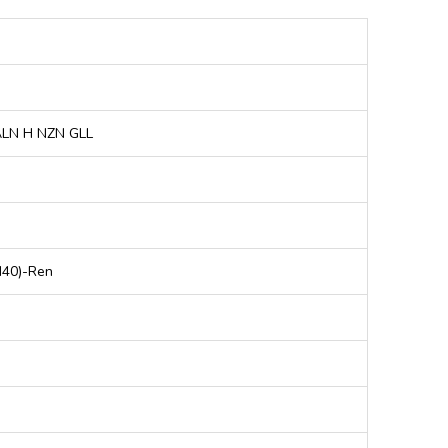
LN H NZN GLL
N40)-Ren