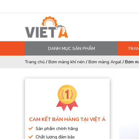
DANH MỤC SẢN PHẨM
TRAN
MÁY NÉN KHÍ
Trang chủ
/
Bơm màng khí nén
/
Bơm màng Argal
/
Bơm m
PHỤ TÙNG MÁY NÉN KHÍ
LỌC MÁY NÉN KHÍ
DẦU MÁY NÉN KHÍ
DÂY HƠI, ỐNG HƠI
MÁY SẤY KHÍ
CAM KẾT BÁN HÀNG TẠI VIỆT Á
BÌNH CHỨA KHÍ NÉN
Sản phẩm chính hãng
BƠM MÀNG KHÍ NÉN
Chất lượng đảm bảo