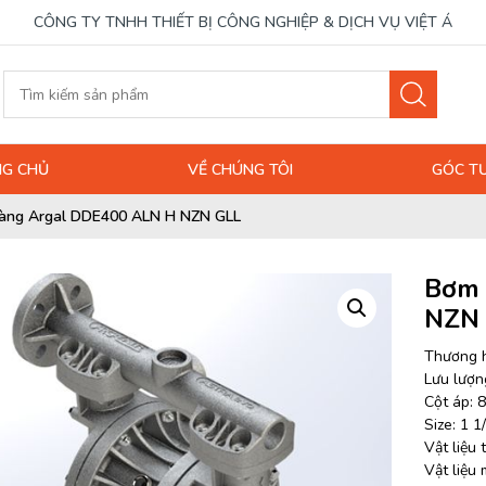
CÔNG TY TNHH THIẾT BỊ CÔNG NGHIỆP & DỊCH VỤ VIỆT Á
G CHỦ
VỀ CHÚNG TÔI
GÓC T
àng Argal DDE400 ALN H NZN GLL
Bơm 
NZN
Thương h
Lưu lượng
Cột áp: 8
Size: 1 1
Vật liệu
Vật liệu