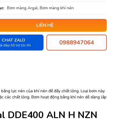
c:
Bơm màng Argal
,
Bơm màng khí nén
LIÊN HỆ
CHAT ZALO
0988947064
ải đáp hỗ trợ tức thì
bằng lực nén của khí nén để đẩy chất lỏng. Loại bơm này
hoặc các chất lỏng. Bơm hoạt động bằng khí nén dễ dàng lắp
gal DDE400 ALN H NZN