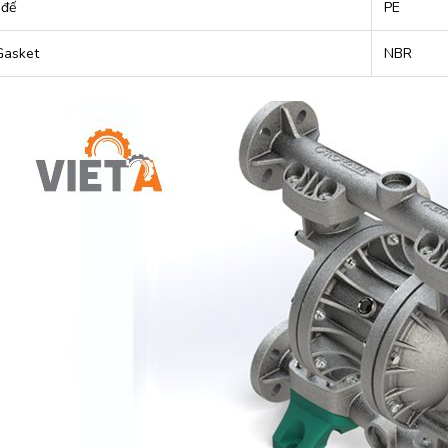
 đế
PE
Gasket
NBR