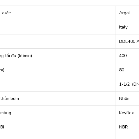
 xuất:
Argal
Italy
DDE400 A
g tối đa (lit/min)
400
(m)
80
g
1-1/2′ (D
u thân bơm
Nhôm
u màng
Keyflex
 Bi
NBR