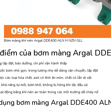
Bơm màng khí nén Argal DDE400 ALN H NZN GLL
 điểm của bơm màng Argal DD
 lắp đặt, bảo dưỡng, chi phí vận hành thấp
ước bơm nhỏ gọn, trong lượng nhẹ dễ dàng vận chuyển, lắp đặt
c các loại hóa chất, axit có tính ăn mòn, chất có lẫn dị vật
khả năng tự mồi, bơm khô, không bị hỏng khi tắc đầu xả
ạt động bằng khí nén an toàn trong các môi trường dễ cháy nổ
dụng bơm màng Argal DDE400 AL