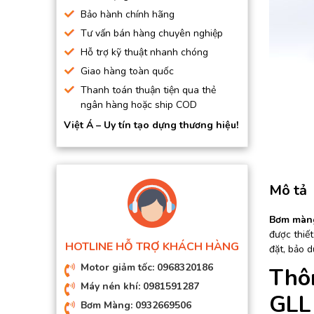
BƠM HÚT CHÂN KHÔNG
Bảo hành chính hãng
Tư vấn bán hàng chuyên nghiệp
BƠM ĐỊNH LƯỢNG
Hỗ trợ kỹ thuật nhanh chóng
MOTOR, HỘP GIẢM TỐC
Giao hàng toàn quốc
MÁY TẠO KHÍ NITO
Thanh toán thuận tiện qua thẻ
ngân hàng hoặc ship COD
Việt Á – Uy tín tạo dựng thương hiệu!
Mô tả
Bơm màng
được thiết
HOTLINE HỖ TRỢ KHÁCH HÀNG
đặt, bảo 
Motor giảm tốc: 0968320186
Thô
Máy nén khí: 0981591287
GLL
Bơm Màng: 0932669506