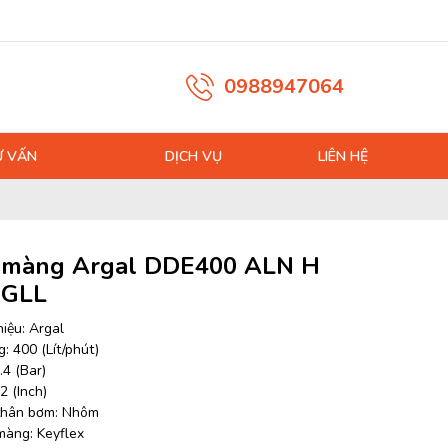
0988947064
Ư VẤN
DỊCH VỤ
LIÊN HỆ
màng Argal DDE400 ALN H
 GLL
iệu: Argal
: 400 (Lít/phút)
.4 (Bar)
/2 (Inch)
 thân bơm: Nhôm
 màng: Keyflex