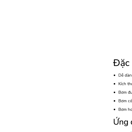
Đặc
Dễ dàng
Kích th
Bơm đượ
Bơm có 
Bơm ho
Ứng 