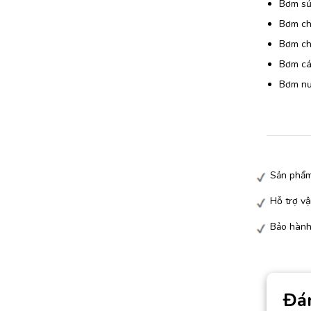
Bơm sử
Bơm chấ
Bơm chấ
Bơm các
Bơm nướ
Sản phẩm
Hỗ trợ vậ
Bảo hành
Đá