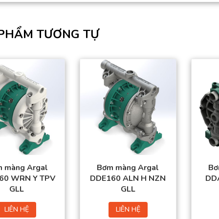
PHẨM TƯƠNG TỰ
 màng Argal
Bơm màng Argal
Bơ
60 WRN Y TPV
DDE160 ALN H NZN
DDA
GLL
GLL
LIÊN HỆ
LIÊN HỆ