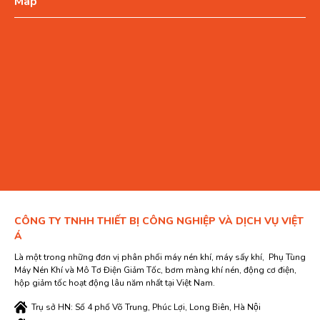
Map
CÔNG TY TNHH THIẾT BỊ CÔNG NGHIỆP VÀ DỊCH VỤ VIỆT
Á
Là một trong những đơn vị phân phối máy nén khí, máy sấy khí, Phụ Tùng
Máy Nén Khí và Mô Tơ Điện Giảm Tốc, bơm màng khí nén, động cơ điện,
hộp giảm tốc hoạt động lâu năm nhất tại Việt Nam.
Trụ sở HN: Số 4 phố Võ Trung, Phúc Lợi, Long Biên, Hà Nội