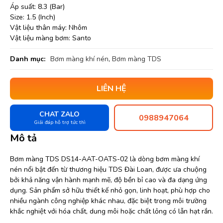
Áp suất: 8.3 (Bar)
Size: 1.5 (Inch)
Vật liệu thân máy: Nhôm
Vật liệu màng bơm: Santo
Danh mục:
Bơm màng khí nén
,
Bơm màng TDS
LIÊN HỆ
CHAT ZALO
0988947064
Giải đáp hỗ trợ tức thì
Mô tả
Bơm màng TDS DS14-AAT-OATS-02 là dòng bơm màng khí
nén nổi bật đến từ thương hiệu TDS Đài Loan, được ưa chuộng
bởi khả năng vận hành mạnh mẽ, độ bền bỉ cao và đa dạng ứng
dụng. Sản phẩm sở hữu thiết kế nhỏ gọn, linh hoạt, phù hợp cho
nhiều ngành công nghiệp khác nhau, đặc biệt trong môi trường
khắc nghiệt với hóa chất, dung môi hoặc chất lỏng có lẫn hạt rắn.