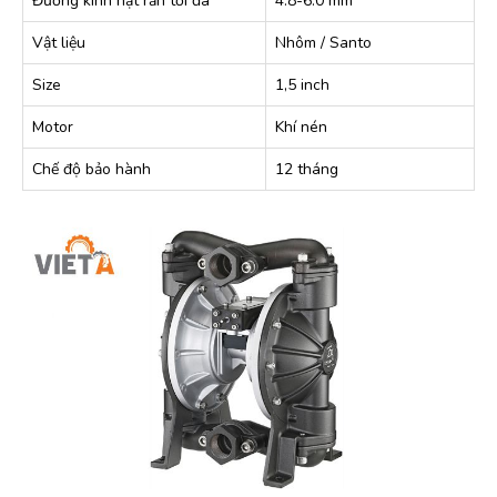
Đường kính hạt rắn tối đa
4.8-6.0 mm
Vật liệu
Nhôm / Santo
Size
1,5 inch
Motor
Khí nén
Chế độ bảo hành
12 tháng