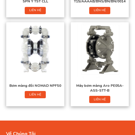
SPN Y TST CLL
T15/AAAAB/BNS/BN/BN/0014
LIÊN HỆ
LIÊN HỆ
Bơm màng đôi NOMAD NPF50
Máy bơm màng Aro PE05A-
ASS-STT-B
LIÊN HỆ
LIÊN HỆ
Về Chúng Tôi