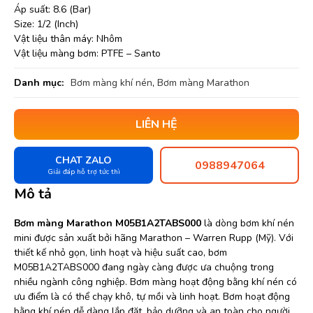
Áp suất: 8.6 (Bar)
Size: 1/2 (Inch)
Vật liệu thân máy: Nhôm
Vật liệu màng bơm: PTFE – Santo
Danh mục:
Bơm màng khí nén
,
Bơm màng Marathon
LIÊN HỆ
CHAT ZALO
0988947064
Giải đáp hỗ trợ tức thì
Mô tả
Bơm màng Marathon M05B1A2TABS000
là dòng bơm khí nén
mini được sản xuất bởi hãng Marathon – Warren Rupp (Mỹ). Với
thiết kế nhỏ gọn, linh hoạt và hiệu suất cao, bơm
M05B1A2TABS000 đang ngày càng được ưa chuộng trong
nhiều ngành công nghiệp. Bơm màng hoạt động bằng khí nén có
ưu điểm là có thể chạy khô, tự mồi và linh hoạt. Bơm hoạt động
bằng khí nén dễ dàng lắp đặt, bảo dưỡng và an toàn cho người