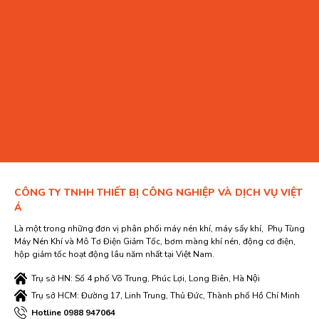
CÔNG TY TNHH THIẾT BỊ CÔNG NGHIỆP VÀ DỊCH VỤ VIỆT
Á
Là một trong những đơn vị phân phối máy nén khí, máy sấy khí, Phụ Tùng
Máy Nén Khí và Mô Tơ Điện Giảm Tốc, bơm màng khí nén, động cơ điện,
hộp giảm tốc hoạt động lâu năm nhất tại Việt Nam.
Trụ sở HN: Số 4 phố Võ Trung, Phúc Lợi, Long Biên, Hà Nội
Trụ sở HCM: Đường 17, Linh Trung, Thủ Đức, Thành phố Hồ Chí Minh
Hotline 0988 947064