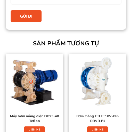
SẢN PHẨM TƯƠNG TỰ
Máy bơm màng điện DBY3-40
Bơm màng FTI FT10V‐PP‐
Teflon
RRVR‐F1
LIÊN HỆ
LIÊN HỆ