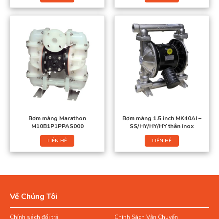
Bơm màng Marathon
Bơm màng 1.5 inch MK40AI –
M10B1P1PPAS000
SS/HY/HY/HY thân inox
LIÊN HỆ
LIÊN HỆ
Về Chúng Tôi
Chính sách đổi trả
Chính Sách Vận Chuyển