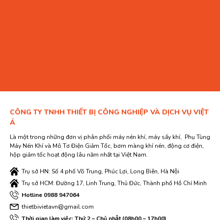
CÔNG TY TNHH THIẾT BỊ CÔNG NGHIỆP VÀ DỊCH VỤ VIỆT
Á
Là một trong những đơn vị phân phối máy nén khí, máy sấy khí, Phụ Tùng
Máy Nén Khí và Mô Tơ Điện Giảm Tốc, bơm màng khí nén, động cơ điện,
hộp giảm tốc hoạt động lâu năm nhất tại Việt Nam.
Trụ sở HN: Số 4 phố Võ Trung, Phúc Lợi, Long Biên, Hà Nội
Trụ sở HCM: Đường 17, Linh Trung, Thủ Đức, Thành phố Hồ Chí Minh
Hotline 0988 947064
thietbivietavn@gmail.com
Thời gian làm việc: Thứ 2 – Chủ nhật (08h00 – 17h00)