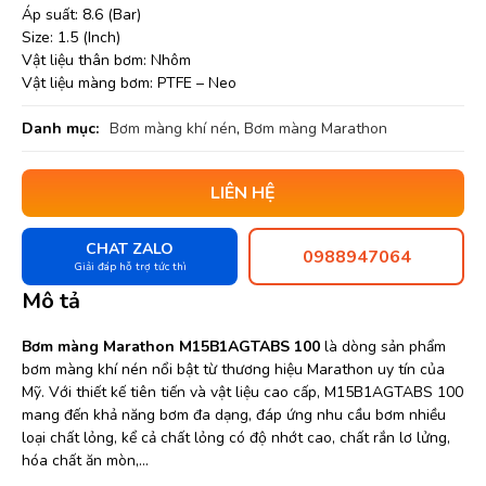
Áp suất: 8.6 (Bar)
Size: 1.5 (Inch)
Vật liệu thân bơm: Nhôm
Vật liệu màng bơm: PTFE – Neo
Danh mục:
Bơm màng khí nén
,
Bơm màng Marathon
LIÊN HỆ
CHAT ZALO
0988947064
Giải đáp hỗ trợ tức thì
Mô tả
Bơm màng Marathon M15B1AGTABS 100
là dòng sản phẩm
bơm màng khí nén nổi bật từ thương hiệu Marathon uy tín của
Mỹ. Với thiết kế tiên tiến và vật liệu cao cấp, M15B1AGTABS 100
mang đến khả năng bơm đa dạng, đáp ứng nhu cầu bơm nhiều
loại chất lỏng, kể cả chất lỏng có độ nhớt cao, chất rắn lơ lửng,
hóa chất ăn mòn,…