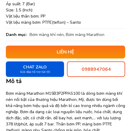
Áp suất: 7 (Bar)
Size: 1.5 (Inch)
Vật liệu thân bơm: PP
Vật liệu màng bơm: PTFE(teflon) – Santo
Danh mục:
Bơm màng khí nén
,
Bơm màng Marathon
LIÊN HỆ
CHAT ZALO
0988947064
Giải đáp hỗ trợ tức thì
Mô tả
Bơm màng Marathon M15B3P2PPAS100 là dòng bơm màng khí
nén nổi bật của thương hiệu Marathon, Mỹ, được tin dùng bởi
khả năng bơm hiệu quả và độ bền bỉ cao trong nhiều ngành công
nghiệp. Bơm đa dạng các loại nguyên liệu nước, hóa chất, dung
dịch đặc, sệt, có chất rắn, dễ bay hơi, axit mạnh,… với lưu lượng
378 lít/phút, áp suất 7 bar. Thân bơm PP, màng bơm PTFE
(teflon), màng phụ Santo chống mài mòn, hóa chất.