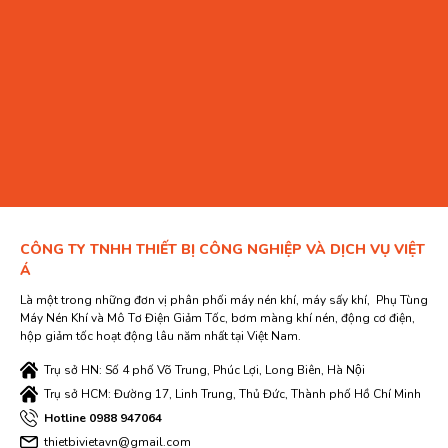
CÔNG TY TNHH THIẾT BỊ CÔNG NGHIỆP VÀ DỊCH VỤ VIỆT
Á
Là một trong những đơn vị phân phối máy nén khí, máy sấy khí, Phụ Tùng
Máy Nén Khí và Mô Tơ Điện Giảm Tốc, bơm màng khí nén, động cơ điện,
hộp giảm tốc hoạt động lâu năm nhất tại Việt Nam.
Trụ sở HN: Số 4 phố Võ Trung, Phúc Lợi, Long Biên, Hà Nội
Trụ sở HCM: Đường 17, Linh Trung, Thủ Đức, Thành phố Hồ Chí Minh
Hotline 0988 947064
thietbivietavn@gmail.com