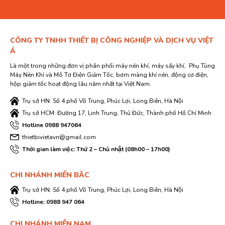
CÔNG TY TNHH THIẾT BỊ CÔNG NGHIỆP VÀ DỊCH VỤ VIỆT
Á
Là một trong những đơn vị phân phối máy nén khí, máy sấy khí, Phụ Tùng
Máy Nén Khí và Mô Tơ Điện Giảm Tốc, bơm màng khí nén, động cơ điện,
hộp giảm tốc hoạt động lâu năm nhất tại Việt Nam.
Trụ sở HN: Số 4 phố Võ Trung, Phúc Lợi, Long Biên, Hà Nội
Trụ sở HCM: Đường 17, Linh Trung, Thủ Đức, Thành phố Hồ Chí Minh
Hotline 0988 947064
thietbivietavn@gmail.com
Thời gian làm việc: Thứ 2 – Chủ nhật (08h00 – 17h00)
CHI NHÁNH MIỀN BĂC
Trụ sở HN: Số 4 phố Võ Trung, Phúc Lợi, Long Biên, Hà Nội
Hotline: 0988 947 064
CHI NHÁNH MIỀN NAM