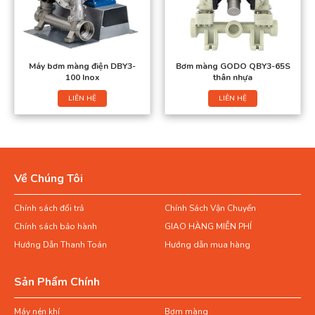
Máy bơm màng điện DBY3-
Bơm màng GODO QBY3-65S
100 Inox
thân nhựa
LIÊN HỆ
LIÊN HỆ
Về Chúng Tôi
Chính sách đổi trả
Chính Sách Vận Chuyển
Chính sách bảo hành
GIAO HÀNG MIỄN PHÍ
Hướng Dẫn Thanh Toán
Hướng dẫn mua hàng
Sản Phẩm Chính
Máy nén khí
Bơm màng