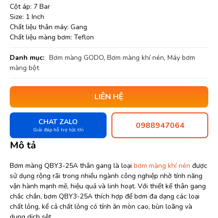
Cột áp: 7 Bar
Size: 1 Inch
Chất liệu thân máy: Gang
Chất liệu màng bơm: Teflon
Danh mục:
Bơm màng GODO
,
Bơm màng khí nén
,
Máy bơm
màng bột
LIÊN HỆ
CHAT ZALO
0988947064
Giải đáp hỗ trợ tức thì
Mô tả
Bơm màng QBY3-25A thân gang là loại
bơm màng khí nén
được
sử dụng rộng rãi trong nhiều ngành công nghiệp nhờ tính năng
vận hành mạnh mẽ, hiệu quả và linh hoạt. Với thiết kế thân gang
chắc chắn, bơm QBY3-25A thích hợp để bơm đa dạng các loại
chất lỏng, kể cả chất lỏng có tính ăn mòn cao, bùn loãng và
dung dịch sệt.