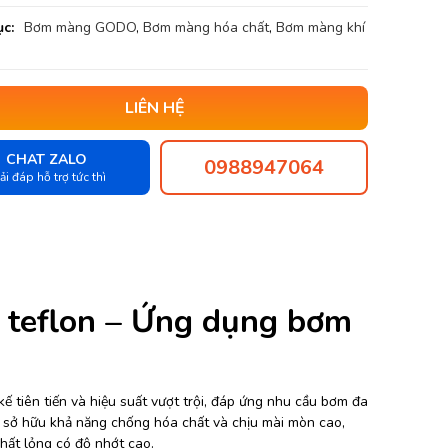
c:
Bơm màng GODO
,
Bơm màng hóa chất
,
Bơm màng khí
LIÊN HỆ
CHAT ZALO
0988947064
ải đáp hỗ trợ tức thì
flon – Ứng dụng bơm
kế tiên tiến và hiệu suất vượt trội, đáp ứng nhu cầu bơm đa
 sở hữu khả năng chống hóa chất và chịu mài mòn cao,
chất lỏng có độ nhớt cao.