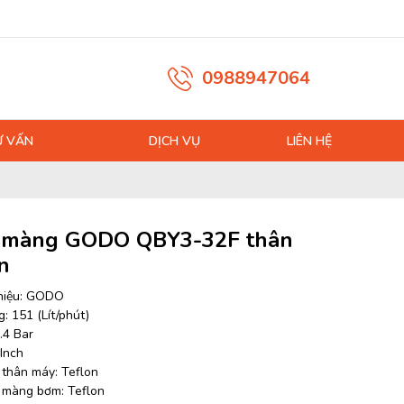
0988947064
Ư VẤN
DỊCH VỤ
LIÊN HỆ
màng GODO QBY3-32F thân
n
hiệu: GODO
: 151 (Lít/phút)
.4 Bar
 Inch
u thân máy: Teflon
u màng bơm: Teflon