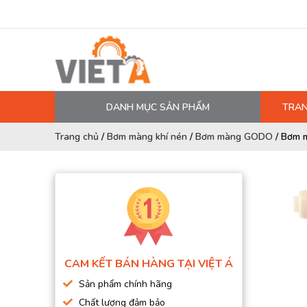
DANH MỤC SẢN PHẨM
TRAN
MÁY NÉN KHÍ
Trang chủ
/
Bơm màng khí nén
/
Bơm màng GODO
/
Bơm m
PHỤ TÙNG MÁY NÉN KHÍ
LỌC MÁY NÉN KHÍ
DẦU MÁY NÉN KHÍ
DÂY HƠI, ỐNG HƠI
MÁY SẤY KHÍ
CAM KẾT BÁN HÀNG TẠI VIỆT Á
BÌNH CHỨA KHÍ NÉN
Sản phẩm chính hãng
BƠM MÀNG KHÍ NÉN
Chất lượng đảm bảo