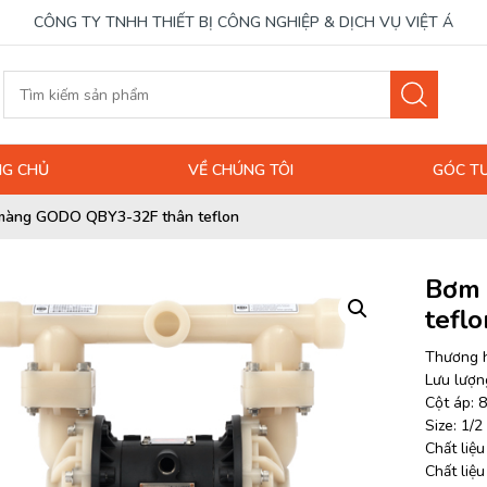
CÔNG TY TNHH THIẾT BỊ CÔNG NGHIỆP & DỊCH VỤ VIỆT Á
G CHỦ
VỀ CHÚNG TÔI
GÓC T
àng GODO QBY3-32F thân teflon
Bơm 
teflo
Thương 
Lưu lượng
Cột áp: 8
Size: 1/2
Chất liệ
Chất liệ