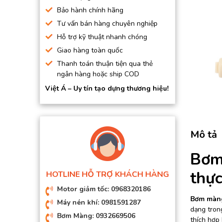
BƠM HÚT CHÂN KHÔNG
Bảo hành chính hãng
Tư vấn bán hàng chuyên nghiệp
BƠM ĐỊNH LƯỢNG
Hỗ trợ kỹ thuật nhanh chóng
MOTOR, HỘP GIẢM TỐC
Giao hàng toàn quốc
MÁY TẠO KHÍ NITO
Thanh toán thuận tiện qua thẻ
ngân hàng hoặc ship COD
Việt Á – Uy tín tạo dựng thương hiệu!
Mô tả
Bơm
thự
HOTLINE HỖ TRỢ KHÁCH HÀNG
Motor giảm tốc: 0968320186
Bơm màng
Máy nén khí: 0981591287
dạng tron
Bơm Màng: 0932669506
thích hợp 