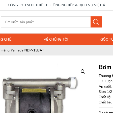
CÔNG TY TNHH THIẾT BỊ CÔNG NGHIỆP & DỊCH VỤ VIỆT Á
G CHỦ
VỀ CHÚNG TÔI
GÓC T
 màng Yamada NDP-15BAT
Bơm
Thương 
Lưu lượng
Áp suất: 
Size: 1/2
Chất liệ
Chất liệ
Danh mụ