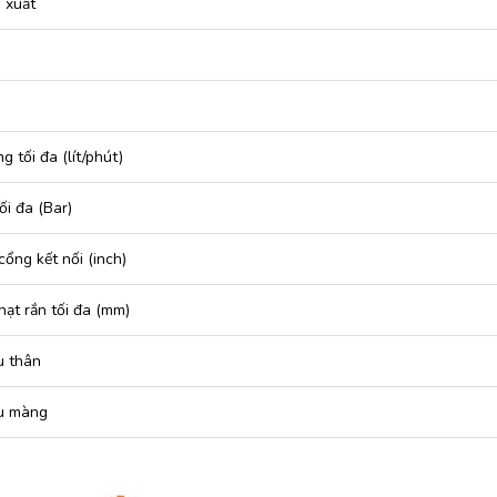
 xuất
g tối đa (lít/phút)
ối đa (Bar)
cổng kết nối (inch)
hạt rắn tối đa (mm)
u thân
ệu màng