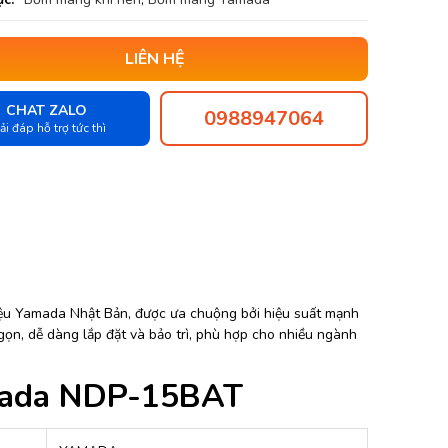
LIÊN HỆ
CHAT ZALO
0988947064
ải đáp hỗ trợ tức thì
iệu Yamada Nhật Bản, được ưa chuộng bởi hiệu suất mạnh
gọn, dễ dàng lắp đặt và bảo trì, phù hợp cho nhiều ngành
mada NDP-15BAT