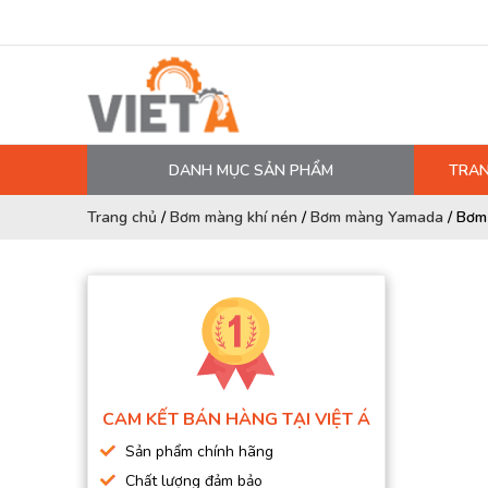
DANH MỤC SẢN PHẨM
TRAN
MÁY NÉN KHÍ
Trang chủ
/
Bơm màng khí nén
/
Bơm màng Yamada
/
Bơm
PHỤ TÙNG MÁY NÉN KHÍ
LỌC MÁY NÉN KHÍ
DẦU MÁY NÉN KHÍ
DÂY HƠI, ỐNG HƠI
MÁY SẤY KHÍ
CAM KẾT BÁN HÀNG TẠI VIỆT Á
BÌNH CHỨA KHÍ NÉN
Sản phẩm chính hãng
BƠM MÀNG KHÍ NÉN
Chất lượng đảm bảo