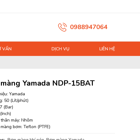
0988947064
Ư VẤN
DỊCH VỤ
LIÊN HỆ
 màng Yamada NDP-15BAT
hiệu: Yamada
: 50 (Lít/phút)
7 (Bar)
 (Inch)
u thân máy: Nhôm
u màng bơm: Teflon (PTFE)
c:
Bơm màng khí nén
,
Bơm màng Yamada