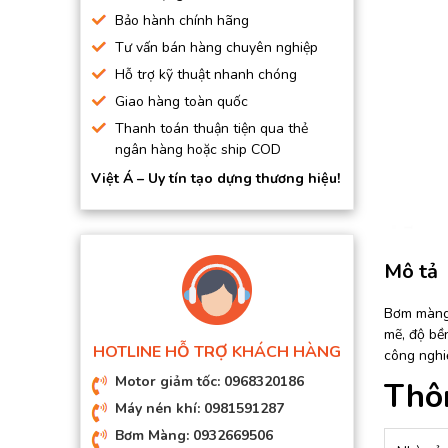
BƠM HÚT CHÂN KHÔNG
Bảo hành chính hãng
Tư vấn bán hàng chuyên nghiệp
BƠM ĐỊNH LƯỢNG
Hỗ trợ kỹ thuật nhanh chóng
MOTOR, HỘP GIẢM TỐC
Giao hàng toàn quốc
MÁY TẠO KHÍ NITO
Thanh toán thuận tiện qua thẻ
ngân hàng hoặc ship COD
Việt Á – Uy tín tạo dựng thương hiệu!
Mô tả
Bơm màn
mẽ, độ bền
HOTLINE HỖ TRỢ KHÁCH HÀNG
công nghi
Motor giảm tốc: 0968320186
Thô
Máy nén khí: 0981591287
Bơm Màng: 0932669506