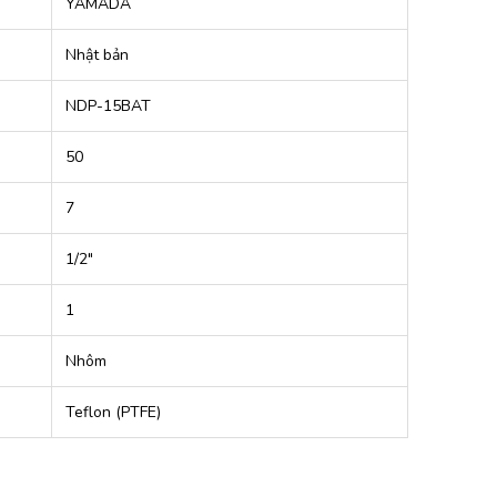
YAMADA
Nhật bản
NDP-15BAT
50
7
1/2″
1
Nhôm
Teflon (PTFE)