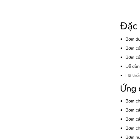
Đặc
Bơm đượ
Bơm có 
Bơm có 
Dễ dàng
Hệ thố
Ứng 
Bơm chấ
Bơm các
Bơm các
Bơm chấ
Bơm nướ