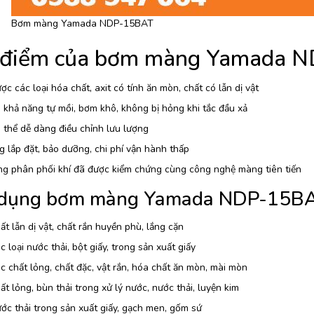
Bơm màng Yamada NDP-15BAT
 điểm của bơm màng Yamada 
c các loại hóa chất, axit có tính ăn mòn, chất có lẫn dị vật
khả năng tự mồi, bơm khô, không bị hỏng khi tắc đầu xả
thể dễ dàng điều chỉnh lưu lượng
 lắp đặt, bảo dưỡng, chi phí vận hành thấp
ng phân phối khí đã được kiểm chứng cùng công nghệ màng tiên tiến
dụng bơm màng Yamada NDP-15B
t lẫn dị vật, chất rắn huyền phù, lắng cặn
 loại nước thải, bột giấy, trong sản xuất giấy
 chất lỏng, chất đặc, vật rắn, hóa chất ăn mòn, mài mòn
t lỏng, bùn thải trong xử lý nước, nước thải, luyện kim
c thải trong sản xuất giấy, gạch men, gốm sứ