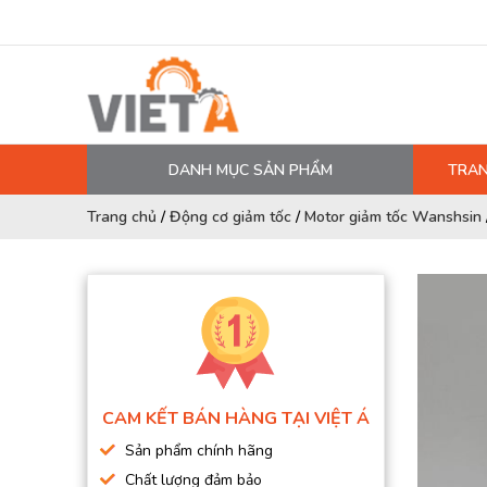
DANH MỤC SẢN PHẨM
TRAN
MÁY NÉN KHÍ
Trang chủ
/
Động cơ giảm tốc
/
Motor giảm tốc Wanshsin
PHỤ TÙNG MÁY NÉN KHÍ
LỌC MÁY NÉN KHÍ
DẦU MÁY NÉN KHÍ
DÂY HƠI, ỐNG HƠI
MÁY SẤY KHÍ
CAM KẾT BÁN HÀNG TẠI VIỆT Á
BÌNH CHỨA KHÍ NÉN
Sản phẩm chính hãng
BƠM MÀNG KHÍ NÉN
Chất lượng đảm bảo