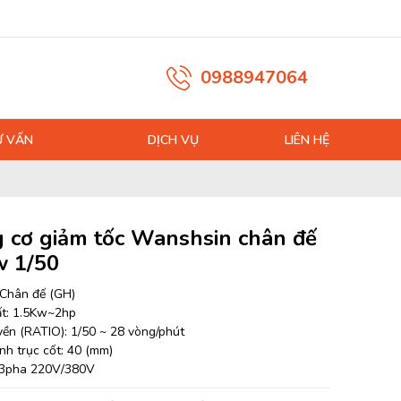
0988947064
Ư VẤN
DỊCH VỤ
LIÊN HỆ
 cơ giảm tốc Wanshsin chân đế
w 1/50
: Chân đế (GH)
t: 1.5Kw~2hp
uyền (RATIO): 1/50 ~ 28 vòng/phút
nh trục cốt: 40 (mm)
 3pha 220V/380V