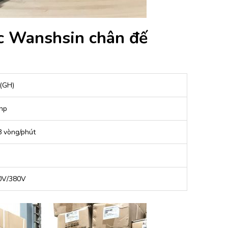
ốc Wanshsin chân đế
(GH)
hp
8 vòng/phút
0V/380V