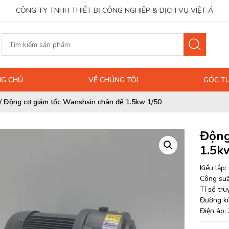
CÔNG TY TNHH THIẾT BỊ CÔNG NGHIỆP & DỊCH VỤ VIỆT Á
G CHỦ
VỀ CHÚNG TÔI
GÓC T
/
Động cơ giảm tốc Wanshsin chân đế 1.5kw 1/50
Động
1.5k
Kiểu lắp
Công suấ
Tỉ số tr
Đường kí
Điện áp: