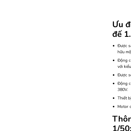
Ưu đ
đế 1
Được sả
hữu một
Động cơ
với kiể
Được sơ
Động cơ
380V.
Thiết b
Motor 
Thôn
1/50