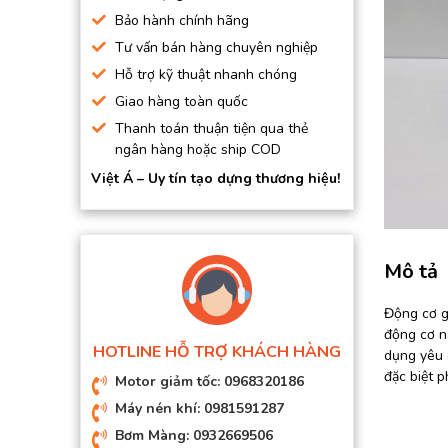
BƠM HÚT CHÂN KHÔNG
Bảo hành chính hãng
Tư vấn bán hàng chuyên nghiệp
BƠM ĐỊNH LƯỢNG
Hỗ trợ kỹ thuật nhanh chóng
MOTOR, HỘP GIẢM TỐC
Giao hàng toàn quốc
MÁY TẠO KHÍ NITO
Thanh toán thuận tiện qua thẻ
ngân hàng hoặc ship COD
Việt Á – Uy tín tạo dựng thương hiệu!
Mô tả
Động cơ gi
động cơ n
HOTLINE HỖ TRỢ KHÁCH HÀNG
dụng yêu 
đặc biệt p
Motor giảm tốc: 0968320186
Máy nén khí: 0981591287
Bơm Màng: 0932669506