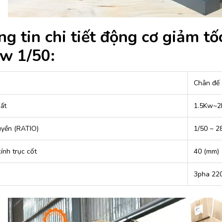
g tin chi tiết động cơ giảm t
w 1/50:
Chân đế 
ất
1.5Kw~2
ruyền (RATIO)
1/50 ~ 2
ính trục cốt
40 (mm)
3pha 22