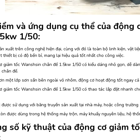
iểm và ứng dụng cụ thể của động 
.5kw 1/50:
n xuất trên công nghệ hiện đại, cùng với đó là toàn bộ linh kiện, vật l
 thiết bị có độ bền bỉ, mang lại hiệu quả tốt nhất cho công việc.
 giảm tốc Wanshsin chân đế 1.5kw 1/50 có kiểu dáng nhỏ gọn, dễ dàng d
u chân đế.
n một lớp sơn sần bên ngoài vỏ nhôm, động cơ hoạt động tốt ngay cả 
 giảm tốc Wanshsin chân đế 1.5kw 1/50 có thao tác lắp đặt nhanh chón
ị được sử dụng với băng truyền sản xuất tại nhà máy, hoặc công trường
còn được dùng trong hệ thống máy trộn, máy khuấy nguyên liệu, hệ thố
g số kỹ thuật của động cơ giảm t
: