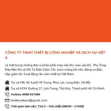
CÔNG TY TNHH THIẾT BỊ CÔNG NGHIỆP VÀ DỊCH VỤ VIỆT
Á
Là một trong những đơn vị phân phối máy nén khí, máy sấy khí, Phụ Tùng
Máy Nén Khí và Mô Tơ Điện Giảm Tốc, bơm màng khí nén, động cơ điện,
hộp giảm tốc hoạt động lâu năm nhất tại Việt Nam.
Trụ sở HN: Số 4 phố Võ Trung, Phúc Lợi, Long Biên, Hà Nội
Trụ sở HCM: Đường 17, Linh Trung, Thủ Đức, Thành phố Hồ Chí Minh
Hotline 0988 947064
thietbivietavn@gmail.com
Thời gian làm việc: Thứ 2 – Chủ nhật (08h00 – 17h00)