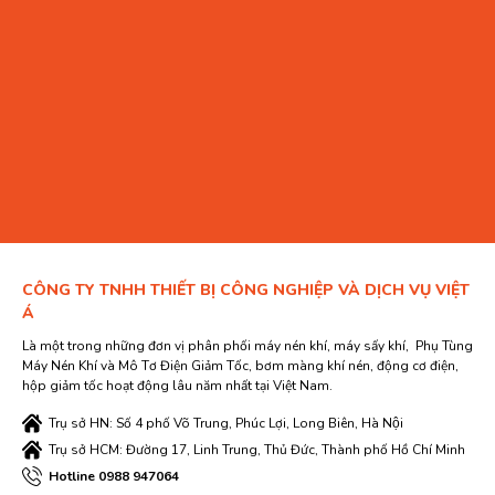
CÔNG TY TNHH THIẾT BỊ CÔNG NGHIỆP VÀ DỊCH VỤ VIỆT
Á
Là một trong những đơn vị phân phối máy nén khí, máy sấy khí, Phụ Tùng
Máy Nén Khí và Mô Tơ Điện Giảm Tốc, bơm màng khí nén, động cơ điện,
hộp giảm tốc hoạt động lâu năm nhất tại Việt Nam.
Trụ sở HN: Số 4 phố Võ Trung, Phúc Lợi, Long Biên, Hà Nội
Trụ sở HCM: Đường 17, Linh Trung, Thủ Đức, Thành phố Hồ Chí Minh
Hotline 0988 947064