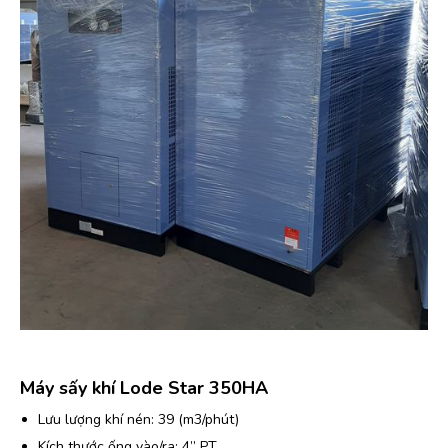
Máy sấy khí Lode Star 350HA
Lưu lượng khí nén: 39 (m3/phút)
Kích thước ống vào/ra: 4” PT