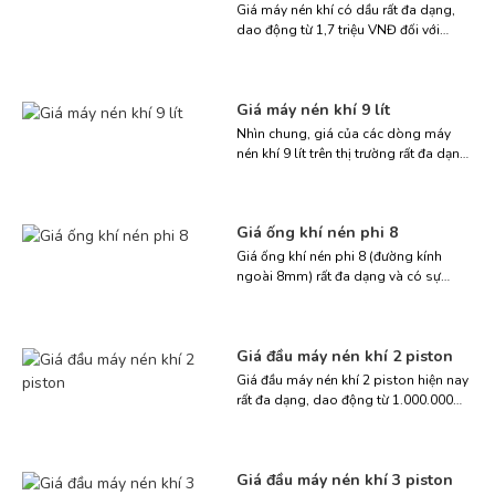
đang được nhiều gia đình, gara và cơ
Giá máy nén khí có dầu rất đa dạng,
sở sản xuất […]
dao động từ 1,7 triệu VNĐ đối với
dòng mini dùng trong gia đình đến
trên 130 triệu VNĐ cho các dòng công
nghiệp công suất lớn, tùy thuộc vào
Giá máy nén khí 9 lít
dung tích bình chứa, công suất (HP)
và thương hiệu sản xuất. Vậy giá máy
Nhìn chung, giá của các dòng máy
nén […]
nén khí 9 lít trên thị trường rất đa dạng,
thường dao động trong khoảng từ 1,4
triệu đến 2,1 triệu VNĐ, hoặc rộng hơn
là dưới 3 triệu VNĐ tùy thuộc vào
Giá ống khí nén phi 8
thương hiệu, công suất motor và loại
máy có dầu hay không dầu. Trong đó,
Giá ống khí nén phi 8 (đường kính
[…]
ngoài 8mm) rất đa dạng và có sự
chênh lệch tùy thuộc vào thương hiệu,
chất liệu, xuất xứ cũng như quy cách
đóng gói (bán lẻ theo mét hoặc bán
Giá đầu máy nén khí 2 piston
theo cuộn/sợi).Thiết Bị Việt Á hỗ trợ tư
vấn, báo giá nhanh qua 0988 947064,
Giá đầu máy nén khí 2 piston hiện nay
giúp […]
rất đa dạng, dao động từ 1.000.000
VNĐ cho đến hơn 44.000.000 VNĐ tùy
thuộc vào công suất, áp lực làm việc
và thương hiệu sản xuất.Muốn biết
Giá đầu máy nén khí 3 piston
mức giá phù hợp và tránh mua nhầm