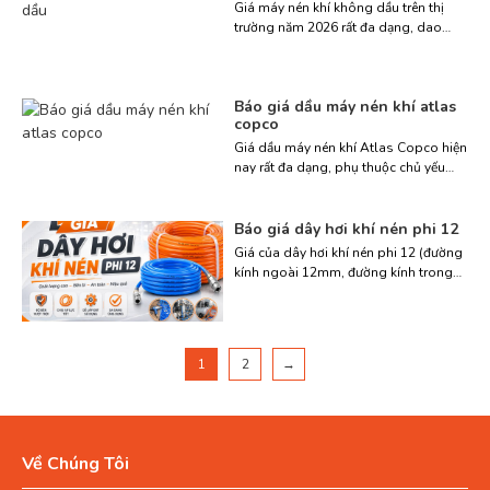
Một số đơn vị bán lẻ có thể có mức giá
Giá máy nén khí không dầu trên thị
khuyến […]
trường năm 2026 rất đa dạng, dao
động từ khoảng 1,7 triệu đồng cho các
dòng mini đến hàng trăm triệu đồng
cho các hệ thống công nghiệp lớn.
Báo giá dầu máy nén khí atlas
Mức giá cụ thể phụ thuộc vào công
copco
suất, dung tích bình chứa, thương hiệu
và công nghệ […]
Giá dầu máy nén khí Atlas Copco hiện
nay rất đa dạng, phụ thuộc chủ yếu
vào loại dầu (gốc khoáng hay tổng
hợp), dung tích đóng gói và chính
sách của từng nhà phân phối.Muốn
Báo giá dây hơi khí nén phi 12
chọn đúng dầu, tránh mua nhầm sản
Giá của dây hơi khí nén phi 12 (đường
phẩm không phù hợp, hãy liên hệ
kính ngoài 12mm, đường kính trong
Thiết Bị Việt Á 0988 […]
8mm) phụ thuộc vào thương hiệu, xuất
xứ và quy cách đóng gói. Thông
thường, sản phẩm được bán theo cuộn
100m hoặc bán lẻ theo mét. Bạn đang
1
2
→
tìm giá dây hơi khí nén phi 12 nhưng
chưa biết […]
Về Chúng Tôi