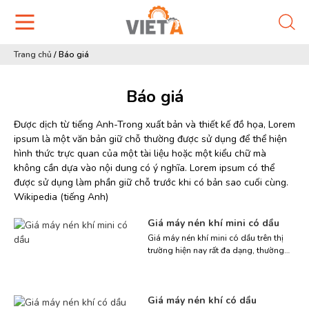
Trang chủ
/
Báo giá
Báo giá
Được dịch từ tiếng Anh-Trong xuất bản và thiết kế đồ họa, Lorem
ipsum là một văn bản giữ chỗ thường được sử dụng để thể hiện
hình thức trực quan của một tài liệu hoặc một kiểu chữ mà
không cần dựa vào nội dung có ý nghĩa. Lorem ipsum có thể
được sử dụng làm phần giữ chỗ trước khi có bản sao cuối cùng.
Wikipedia (tiếng Anh)
Giá máy nén khí mini có dầu
Giá máy nén khí mini có dầu trên thị
trường hiện nay rất đa dạng, thường
dao động từ 1.900.000 đến 5.000.000
VNĐ tùy thuộc vào dung tích bình
chứa và công suất của từng dòng
Giá máy nén khí có dầu
máy. Giá máy nén khí mini có dầu