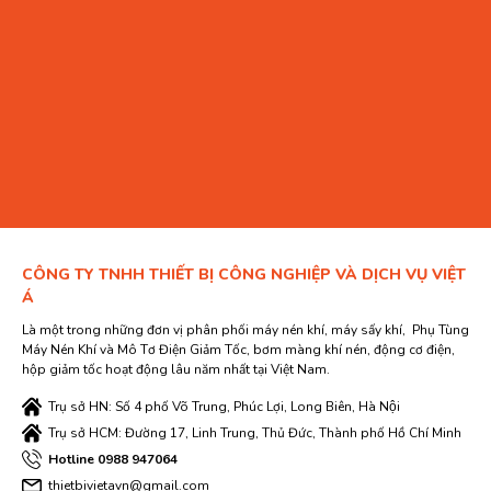
CÔNG TY TNHH THIẾT BỊ CÔNG NGHIỆP VÀ DỊCH VỤ VIỆT
Á
Là một trong những đơn vị phân phối máy nén khí, máy sấy khí, Phụ Tùng
Máy Nén Khí và Mô Tơ Điện Giảm Tốc, bơm màng khí nén, động cơ điện,
hộp giảm tốc hoạt động lâu năm nhất tại Việt Nam.
Trụ sở HN: Số 4 phố Võ Trung, Phúc Lợi, Long Biên, Hà Nội
Trụ sở HCM: Đường 17, Linh Trung, Thủ Đức, Thành phố Hồ Chí Minh
Hotline 0988 947064
thietbivietavn@gmail.com