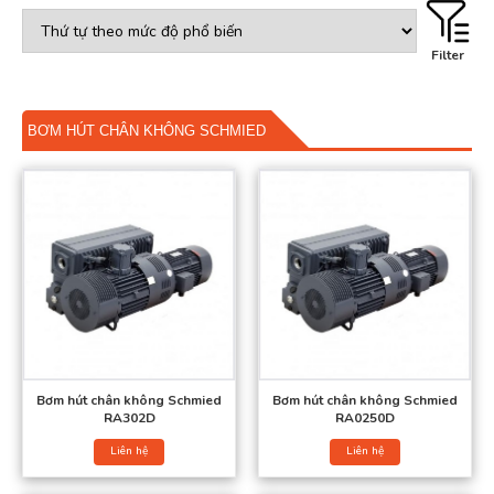
là khả năng kiểm soát nhiệt độ chính xác. Với hệ thống làm mát
hiệu quả và cảm biến nhiệt độ thông minh, bơm Schmied giữ cho
Filter
nhiệt độ hoạt động ổn định và ngăn ngừa quá nhiệt. Điều này rất
quan trọng trong các ứng dụng yêu cầu nhiệt độ ổn định như
trong công nghiệp điện tử, y học và chế tạo chính xác.
BƠM HÚT CHÂN KHÔNG SCHMIED
Bơm hút chân không Schmied cũng được thiết kế với Motor bít
kín, đảm bảo an toàn cao trong quá trình hoạt động. Thiết kế
Motor bít kín ngăn chặn sự tiếp xúc của không khí hoặc chất
lỏng vào bên trong motor, bảo vệ motor khỏi các tác động bên
ngoài và ngăn chặn rò rỉ chất lỏng hoặc khí.
Bơm hút chân không Schmied
Bơm hút chân không Schmied
RA302D
RA0250D
Liên hệ
Liên hệ