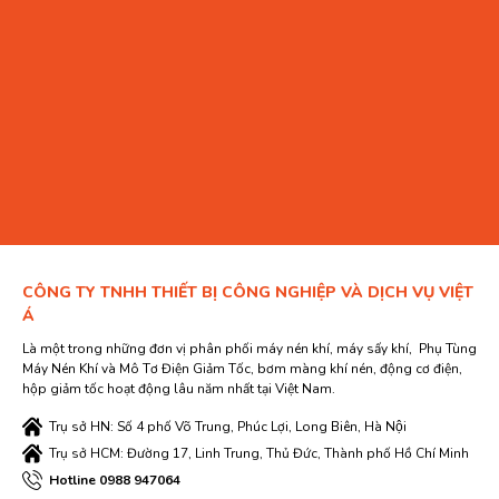
Kiểm tra van và đường ống dẫn, đảm bảo không có rò rỉ
hoặc tắc nghẽn.
Bảo trì định kỳ:
Kiểm tra và làm sạch bộ lọc, thường là hàng tuần hoặc
theo lịch trình quy định.
Kiểm tra và vặn chặt các đường ống và van.
Kiểm tra và bôi trơn các bộ phận chuyển động theo
hướng dẫn của nhà sản xuất.
Kiểm tra và điều chỉnh áp suất chân không theo yêu cầu
CÔNG TY TNHH THIẾT BỊ CÔNG NGHIỆP VÀ DỊCH VỤ VIỆT
Á
của ứng dụng.
Là một trong những đơn vị phân phối máy nén khí, máy sấy khí, Phụ Tùng
Kiểm tra hệ thống làm mát và làm sạch các bộ phận liên
Máy Nén Khí và Mô Tơ Điện Giảm Tốc, bơm màng khí nén, động cơ điện,
quan.
hộp giảm tốc hoạt động lâu năm nhất tại Việt Nam.
Kiểm tra hệ thống xả nước, đảm bảo không có tắc nghẽn
Trụ sở HN: Số 4 phố Võ Trung, Phúc Lợi, Long Biên, Hà Nội
hoặc rò rỉ.
Trụ sở HCM: Đường 17, Linh Trung, Thủ Đức, Thành phố Hồ Chí Minh
Hotline 0988 947064
Bảo trì định kỳ dài hạn: