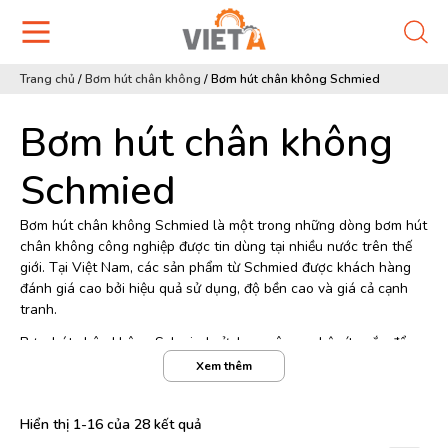
Trang chủ
/
Bơm hút chân không
/
Bơm hút chân không Schmied
Bơm hút chân không
Schmied
Bơm hút chân không Schmied là một trong những dòng bơm hút
chân không công nghiệp được tin dùng tại nhiều nước trên thế
giới. Tại Việt Nam, các sản phẩm từ Schmied được khách hàng
đánh giá cao bởi hiệu quả sử dụng, độ bền cao và giá cả cạnh
tranh.
Bơm hút chân không Schmied sử dụng công nghệ vít xoắn để
tạo ra áp suất chân không và di chuyển chất lỏng hoặc không
Xem thêm
khí trong quá trình hoạt động. Thiết kế đặc biệt của bơm này
đảm bảo hiệu suất cao, độ tin cậy và độ bền.
Hiển thị 1-16 của 28 kết quả
Một trong những điểm mạnh của bơm hút chân không Schmied