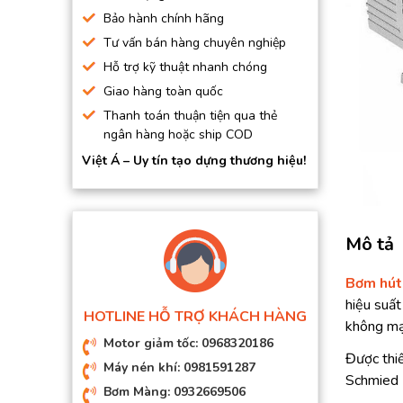
BƠM HÚT CHÂN KHÔNG
Bảo hành chính hãng
Tư vấn bán hàng chuyên nghiệp
BƠM ĐỊNH LƯỢNG
Hỗ trợ kỹ thuật nhanh chóng
MOTOR, HỘP GIẢM TỐC
Giao hàng toàn quốc
MÁY TẠO KHÍ NITO
Thanh toán thuận tiện qua thẻ
ngân hàng hoặc ship COD
Việt Á – Uy tín tạo dựng thương hiệu!
Mô tả
Bơm hút
hiệu suất
HOTLINE HỖ TRỢ KHÁCH HÀNG
không mạ
Motor giảm tốc: 0968320186
Được thiế
Máy nén khí: 0981591287
Schmied D
Bơm Màng: 0932669506