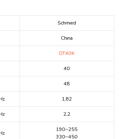
Schmied
China
DT40K
40
48
Hz
1,82
Hz
2,2
190~255
Hz
330~450