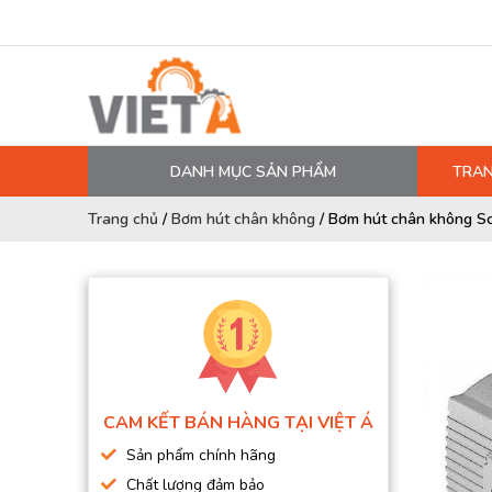
DANH MỤC SẢN PHẨM
TRAN
MÁY NÉN KHÍ
Trang chủ
/
Bơm hút chân không
/
Bơm hút chân không S
PHỤ TÙNG MÁY NÉN KHÍ
LỌC MÁY NÉN KHÍ
DẦU MÁY NÉN KHÍ
DÂY HƠI, ỐNG HƠI
MÁY SẤY KHÍ
CAM KẾT BÁN HÀNG TẠI VIỆT Á
BÌNH CHỨA KHÍ NÉN
Sản phẩm chính hãng
BƠM MÀNG KHÍ NÉN
Chất lượng đảm bảo