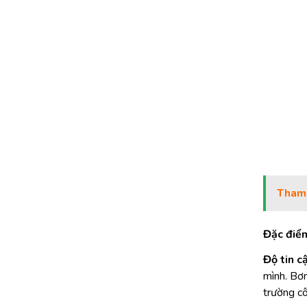
Tham
Đặc điể
Độ tin c
mình. Bơ
trường cô