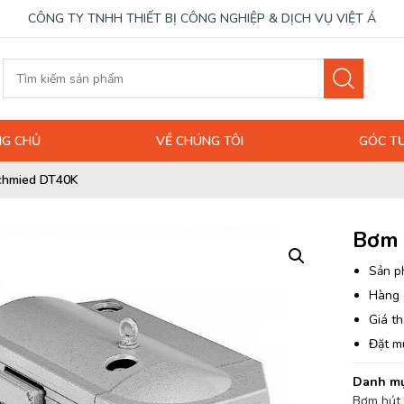
CÔNG TY TNHH THIẾT BỊ CÔNG NGHIỆP & DỊCH VỤ VIỆT Á
G CHỦ
VỀ CHÚNG TÔI
GÓC T
chmied DT40K
Bơm 
Sản p
Hàng 
Giá th
Đặt m
Danh mụ
Bơm hút 