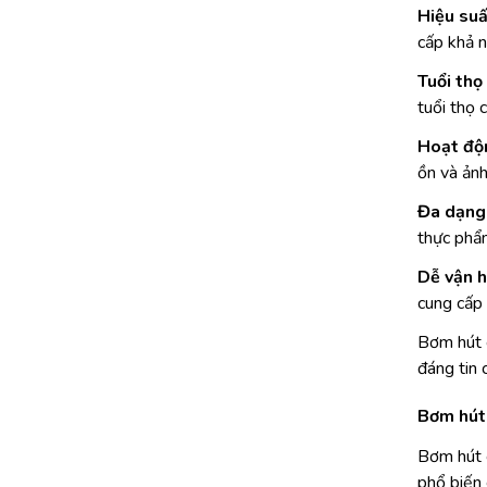
Hiệu suấ
cấp khả n
Tuổi thọ 
tuổi thọ 
Hoạt độ
ồn và ảnh
Đa dạng
thực phẩm
Dễ vận h
cung cấp 
Bơm hút 
đáng tin 
Bơm hút
Bơm hút 
phổ biến