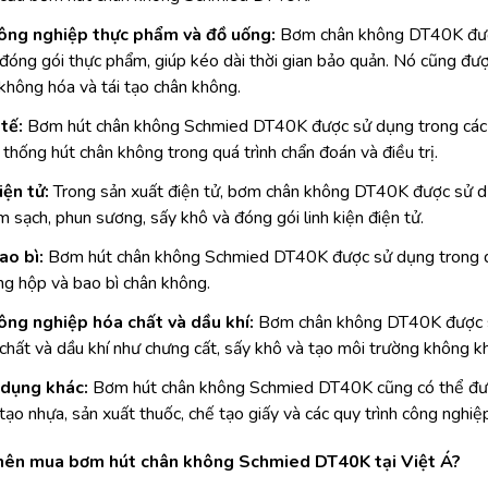
ông nghiệp thực phẩm và đồ uống:
Bơm chân không DT40K được
 đóng gói thực phẩm, giúp kéo dài thời gian bảo quản. Nó cũng đư
 không hóa và tái tạo chân không.
tế:
Bơm hút chân không Schmied DT40K được sử dụng trong các th
 thống hút chân không trong quá trình chẩn đoán và điều trị.
ện tử:
Trong sản xuất điện tử, bơm chân không DT40K được sử dụ
àm sạch, phun sương, sấy khô và đóng gói linh kiện điện tử.
o bì:
Bơm hút chân không Schmied DT40K được sử dụng trong quá 
g hộp và bao bì chân không.
ng nghiệp hóa chất và dầu khí:
Bơm chân không DT40K được sử
chất và dầu khí như chưng cất, sấy khô và tạo môi trường không kh
dụng khác:
Bơm hút chân không Schmied DT40K cũng có thể được
 tạo nhựa, sản xuất thuốc, chế tạo giấy và các quy trình công nghi
 nên mua bơm hút chân không Schmied DT40K tại Việt Á?