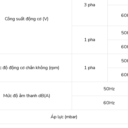
3 pha
60
Công suất động cơ (V)
50
1 pha
60
50
c độ động cơ chân không (rpm)
1 pha
60
50Hz
Mức độ âm thanh dB(A)
60Hz
Áp lực (mbar)