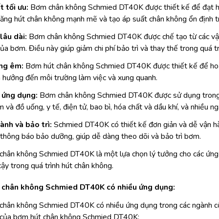
t tối ưu:
Bơm chân không Schmied DT40K được thiết kế để đạt hiệ
ăng hút chân không mạnh mẽ và tạo áp suất chân không ổn định tr
lâu dài:
Bơm chân không Schmied DT40K được chế tạo từ các vật li
của bơm. Điều này giúp giảm chi phí bảo trì và thay thế trong quá t
ng êm:
Bơm hút chân không Schmied DT40K được thiết kế để hoạt 
 hưởng đến môi trường làm việc và xung quanh.
 ứng dụng:
Bơm chân không Schmied DT40K được sử dụng trong 
 và đồ uống, y tế, điện tử, bao bì, hóa chất và dầu khí, và nhiều n
ành và bảo trì:
Schmied DT40K có thiết kế đơn giản và dễ vận hà
thông báo bảo dưỡng, giúp dễ dàng theo dõi và bảo trì bơm.
chân không Schmied DT40K là một lựa chọn lý tưởng cho các ứng
cậy trong quá trình hút chân không.
 chân không Schmied DT40K có nhiều ứng dụng:
chân không Schmied DT40K có nhiều ứng dụng trong các ngành cô
 của bơm hút chân không Schmied DT40K: