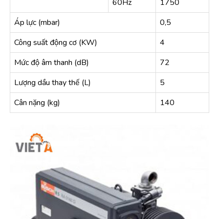
60Hz
1750
Áp lực (mbar)
0,5
Công suất động cơ (KW)
4
Mức độ âm thanh (dB)
72
Lượng dầu thay thế (L)
5
Cân nặng (kg)
140