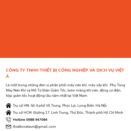
CÔNG TY TNHH THIẾT BỊ CÔNG NGHIỆP VÀ DỊCH VỤ VIỆT
Á
Là một trong những đơn vị phân phối máy nén khí, máy sấy khí, Phụ Tùng
Máy Nén Khí và Mô Tơ Điện Giảm Tốc, bơm màng khí nén, động cơ điện,
hộp giảm tốc hoạt động lâu năm nhất tại Việt Nam.
Trụ sở HN: Số 4 phố Võ Trung, Phúc Lợi, Long Biên, Hà Nội
Trụ sở HCM: Đường 17, Linh Trung, Thủ Đức, Thành phố Hồ Chí Minh
Hotline 0988 947064
thietbivietavn@gmail.com