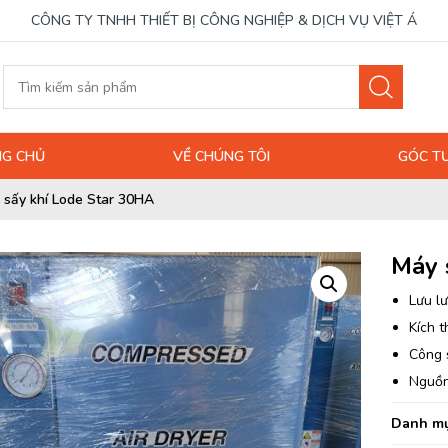
CÔNG TY TNHH THIẾT BỊ CÔNG NGHIỆP & DỊCH VỤ VIỆT Á
G CHỦ
VỀ CHÚNG TÔI
GÓC T
 sấy khí Lode Star 30HA
Máy 
Lưu lư
Kích t
Công 
Nguồn
Danh mụ