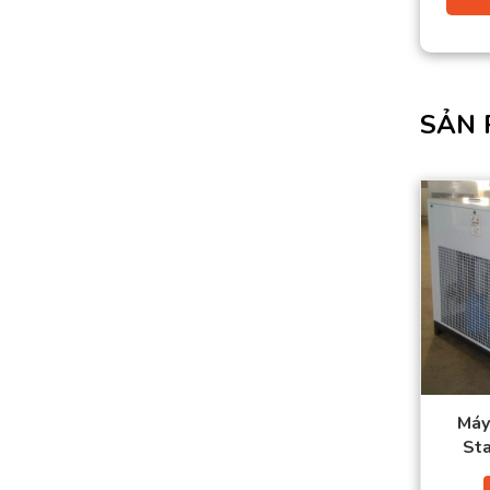
SẢN 
Máy
St