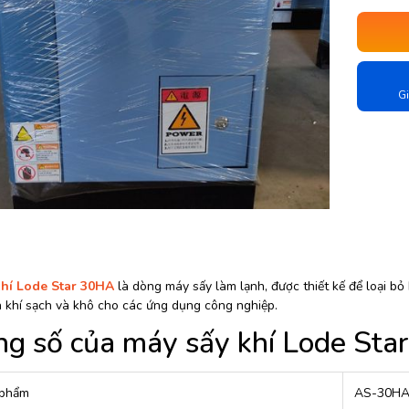
Gi
khí Lode Star 30HA
là dòng máy sấy làm lạnh, được thiết kế để loại bỏ
 khí sạch và khô cho các ứng dụng công nghiệp.
g số của máy sấy khí Lode St
 phẩm
AS-30H