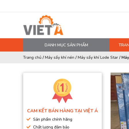
DANH MỤC SẢN PHẨM
TRAN
MÁY NÉN KHÍ
Trang chủ
/
Máy sấy khí nén
/
Máy sấy khí Lode Star
/
Máy
PHỤ TÙNG MÁY NÉN KHÍ
LỌC MÁY NÉN KHÍ
DẦU MÁY NÉN KHÍ
DÂY HƠI, ỐNG HƠI
MÁY SẤY KHÍ
CAM KẾT BÁN HÀNG TẠI VIỆT Á
BÌNH CHỨA KHÍ NÉN
Sản phẩm chính hãng
BƠM MÀNG KHÍ NÉN
Chất lượng đảm bảo