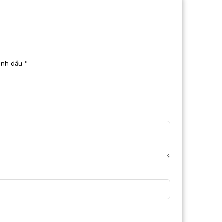
ánh dấu
*