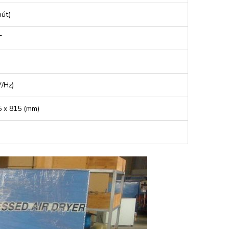
hút)
T
/Hz)
5 x 815 (mm)