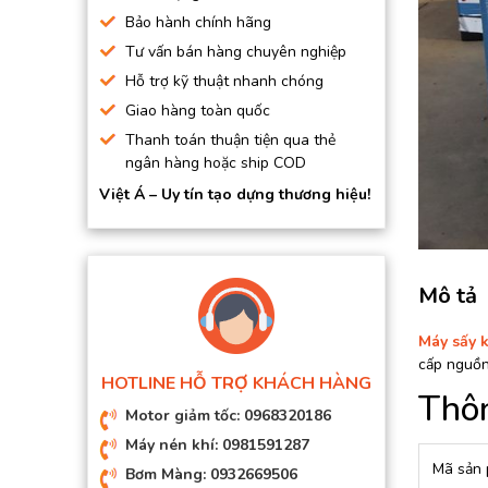
BƠM HÚT CHÂN KHÔNG
Bảo hành chính hãng
Tư vấn bán hàng chuyên nghiệp
BƠM ĐỊNH LƯỢNG
Hỗ trợ kỹ thuật nhanh chóng
MOTOR, HỘP GIẢM TỐC
Giao hàng toàn quốc
MÁY TẠO KHÍ NITO
Thanh toán thuận tiện qua thẻ
ngân hàng hoặc ship COD
Việt Á – Uy tín tạo dựng thương hiệu!
Mô tả
Máy sấy 
cấp nguồn
HOTLINE HỖ TRỢ KHÁCH HÀNG
Thôn
Motor giảm tốc: 0968320186
Máy nén khí: 0981591287
Mã sản
Bơm Màng: 0932669506