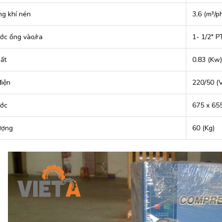
ng khí nén
3,6 (m³/p
ước ống vào/ra
1- 1/2″ P
ất
0.83 (Kw)
iện
220/50 (V
ước
675 x 65
ượng
60 (Kg)