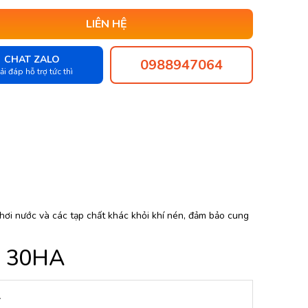
LIÊN HỆ
CHAT ZALO
0988947064
ải đáp hỗ trợ tức thì
 hơi nước và các tạp chất khác khỏi khí nén, đảm bảo cung
ar 30HA
A