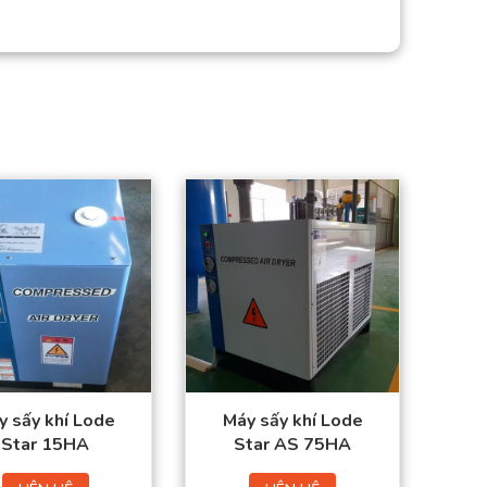
Lưu lượng khí nén:
Lưu lượng khí nén:
1.7 (m3/phút)
10 (m3/phút)
Kích thước ống
Kích thước ống
vào/ra: 3/4 ” PT
vào/ra: 2” PT
Công suất: 0.58 (Kw)
Công suất: 1.92 (Kw)
Nguồn điện: 220/50
Nguồn điện: 220/50
(V/Hz)
(V/Hz)
y sấy khí Lode
Máy sấy khí Lode
Star 15HA
Star AS 75HA