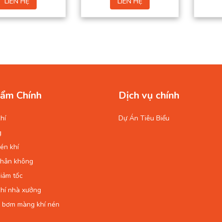
LIÊN HỆ
LIÊN HỆ
ẩm Chính
Dịch vụ chính
hí
Dự Án Tiêu Biểu
g
én khí
chân không
iảm tốc
hí nhà xưởng
 bơm màng khí nén