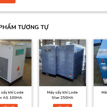
PHẨM TƯƠNG TỰ
Lưu lượng khí nén:
Lưu lượng khí nén:
13 (m3/phút)
28 (m3/phút)
Kích thước ống
Kích thước ống
vào/ra: 2 – 1/2” PT
vào/ra: 3” PT
Công suất: 2,36 (Kw)
Công suất: 4.32 (Kw)
Nguồn điện: 220/50
Nguồn điện: 380/50
(V/Hz)
(V/Hz)
 sấy khí Lode
Máy sấy khí Lode
Má
ar AS 100HA
Star 250HA