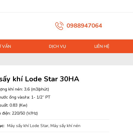
0988947064
Ư VẤN
DỊCH VỤ
LIÊN HỆ
sấy khí Lode Star 30HA
ợng khí nén: 3,6 (m3/phút)
hước ống vào/ra: 1- 1/2” PT
suất: 0.83 (Kw)
 điện: 220/50 (V/Hz)
c:
Máy sấy khí Lode Star
,
Máy sấy khí nén