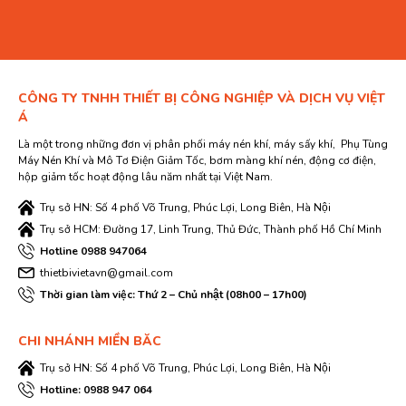
CÔNG TY TNHH THIẾT BỊ CÔNG NGHIỆP VÀ DỊCH VỤ VIỆT
Á
Là một trong những đơn vị phân phối máy nén khí, máy sấy khí, Phụ Tùng
Máy Nén Khí và Mô Tơ Điện Giảm Tốc, bơm màng khí nén, động cơ điện,
hộp giảm tốc hoạt động lâu năm nhất tại Việt Nam.
Trụ sở HN: Số 4 phố Võ Trung, Phúc Lợi, Long Biên, Hà Nội
Xem thêm:
lọc dầu máy nén khí Atlas Copco
Trụ sở HCM: Đường 17, Linh Trung, Thủ Đức, Thành phố Hồ Chí Minh
Hotline 0988 947064
Đặc điểm của máy lọc dầu khí Atlas Copco:
thietbivietavn@gmail.com
Chất liệu: lọc dầu được làm bằng sợi thủy tinh tinh, mịn.
Thời gian làm việc: Thứ 2 – Chủ nhật (08h00 – 17h00)
Độ chính xác của màng lọc: 0,01 Micron.
Hiệu suất lọc: 99,8%.
CHI NHÁNH MIỀN BĂC
Tuổi thọ: Từ 3000 – 4000 giờ.
Trụ sở HN: Số 4 phố Võ Trung, Phúc Lợi, Long Biên, Hà Nội
Áp lực làm việc: Thường nhỏ hơn hoặc bằng 1,4bar.
Hotline: 0988 947 064