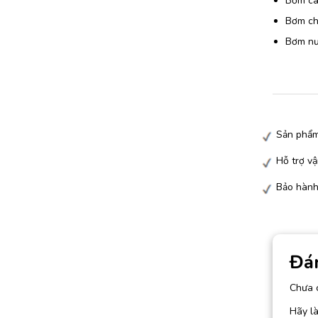
Bơm các
Bơm chấ
Bơm nướ
Sản phẩm
Hỗ trợ vậ
Bảo hành
Đá
Chưa 
Hãy l