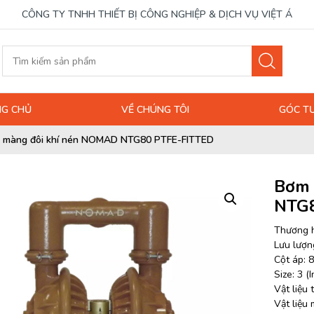
CÔNG TY TNHH THIẾT BỊ CÔNG NGHIỆP & DỊCH VỤ VIỆT Á
G CHỦ
VỀ CHÚNG TÔI
GÓC T
 màng đôi khí nén NOMAD NTG80 PTFE-FITTED
Bơm 
NTG8
Thương 
Lưu lượng
Cột áp: 8
Size: 3 (I
Vật liệu
Vật liệu