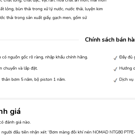
 chất lỏng, chất đặc, vật rắn, hóa chất ăn mòn, mài mòn
t lỏng, bùn thải trong xử lý nước, nước thải, luyện kim
c thải trong sản xuất giấy, gạch men, gốm sứ
Chính sách bán h
 có nguồn gốc rõ ràng, nhập khẩu chính hãng.
Đầy đủ g
n chuyển và lắp đặt.
Hướng d
 thân bơm 5 năm, bộ piston 1 năm.
Dịch vụ
nh giá
có đánh giá nào.
à người đầu tiên nhận xét “Bơm màng đôi khí nén NOMAD NTG80 PTFE