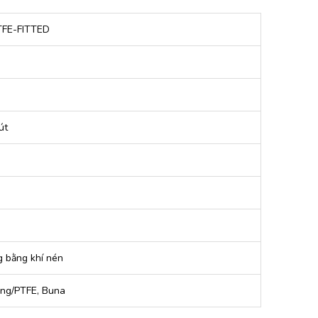
FE-FITTED
út
 bằng khí nén
ng/PTFE, Buna