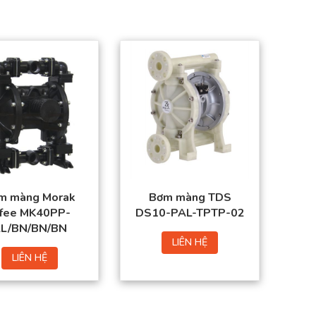
m màng Morak
Bơm màng TDS
ofee MK40PP-
DS10-PAL-TPTP-02
L/BN/BN/BN
LIÊN HỆ
LIÊN HỆ