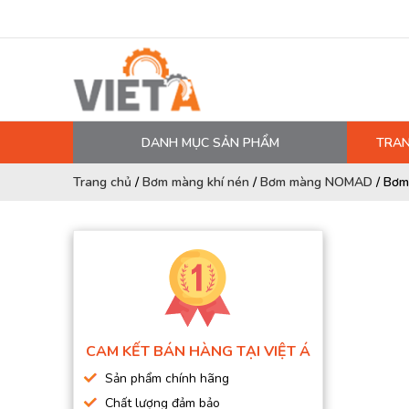
DANH MỤC SẢN PHẨM
TRAN
MÁY NÉN KHÍ
Trang chủ
/
Bơm màng khí nén
/
Bơm màng NOMAD
/
Bơm
PHỤ TÙNG MÁY NÉN KHÍ
LỌC MÁY NÉN KHÍ
DẦU MÁY NÉN KHÍ
DÂY HƠI, ỐNG HƠI
MÁY SẤY KHÍ
CAM KẾT BÁN HÀNG TẠI VIỆT Á
BÌNH CHỨA KHÍ NÉN
Sản phẩm chính hãng
BƠM MÀNG KHÍ NÉN
Chất lượng đảm bảo