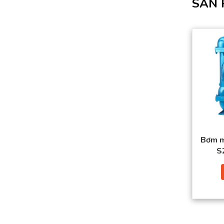
SẢN 
Bơm m
S