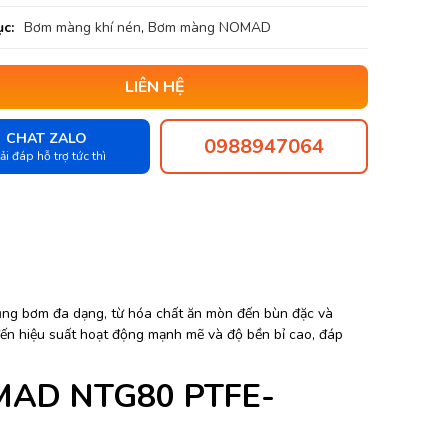
c:
Bơm màng khí nén
,
Bơm màng NOMAD
LIÊN HỆ
CHAT ZALO
0988947064
ải đáp hỗ trợ tức thì
g bơm đa dạng, từ hóa chất ăn mòn đến bùn đặc và
đến hiệu suất hoạt động mạnh mẽ và độ bền bỉ cao, đáp
OMAD NTG80 PTFE-