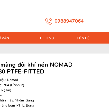
0988947064
Ư VẤN
DỊCH VỤ
LIÊN HỆ
màng đôi khí nén NOMAD
0 PTFE-FITTED
hiệu: Nomad
: 704 (Lít/phút)
.6 (Bar)
nch)
 thân máy: Nhôm, Gang
 màng bơm: PTFE, Buna