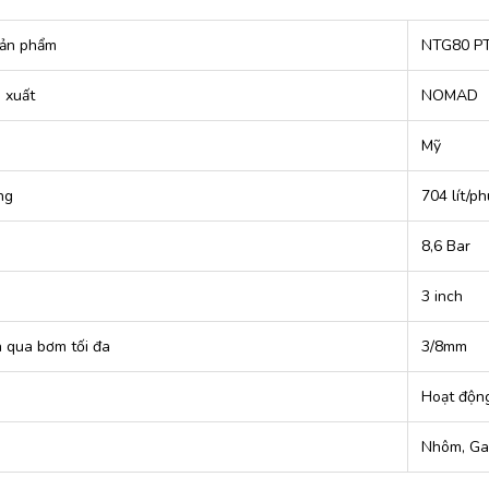
ản phẩm
NTG80 PT
 xuất
NOMAD
Mỹ
ng
704 lít/ph
8,6 Bar
3 inch
n qua bơm tối đa
3/8mm
Hoạt động
Nhôm, Ga