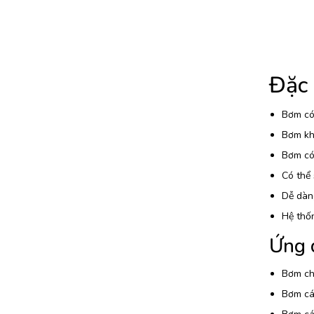
Đặc
Bơm có
Bơm kh
Bơm có 
Có thể 
Dễ dàng
Hệ thố
Ứng 
Bơm chấ
Bơm các