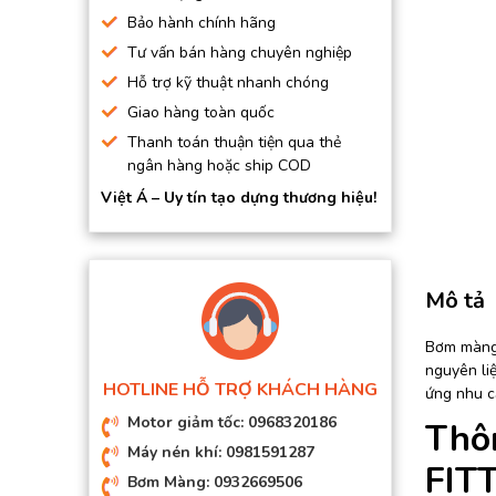
BƠM HÚT CHÂN KHÔNG
Bảo hành chính hãng
Tư vấn bán hàng chuyên nghiệp
BƠM ĐỊNH LƯỢNG
Hỗ trợ kỹ thuật nhanh chóng
MOTOR, HỘP GIẢM TỐC
Giao hàng toàn quốc
MÁY TẠO KHÍ NITO
Thanh toán thuận tiện qua thẻ
ngân hàng hoặc ship COD
Việt Á – Uy tín tạo dựng thương hiệu!
Mô tả
Bơm màng 
nguyên li
HOTLINE HỖ TRỢ KHÁCH HÀNG
ứng nhu c
Motor giảm tốc: 0968320186
Thô
Máy nén khí: 0981591287
FIT
Bơm Màng: 0932669506