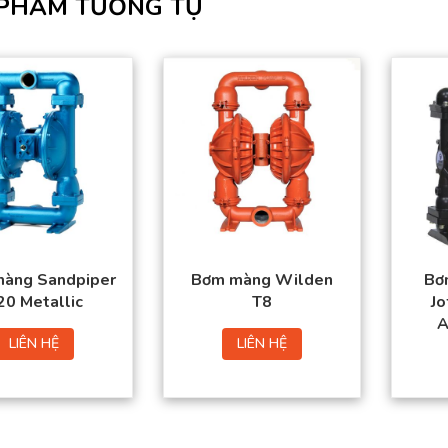
PHẨM TƯƠNG TỰ
àng Sandpiper
Bơm màng Wilden
Bơ
20 Metallic
T8
J
A
LIÊN HỆ
LIÊN HỆ