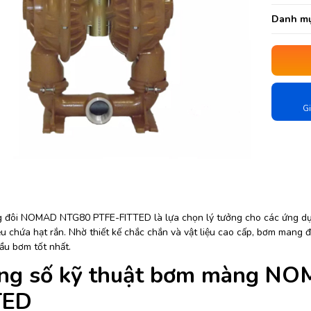
Danh mụ
Gi
đôi NOMAD NTG80 PTFE-FITTED là lựa chọn lý tưởng cho các ứng dụn
ệu chứa hạt rắn. Nhờ thiết kế chắc chắn và vật liệu cao cấp, bơm mang 
ầu bơm tốt nhất.
ng số kỹ thuật bơm màng N
TED