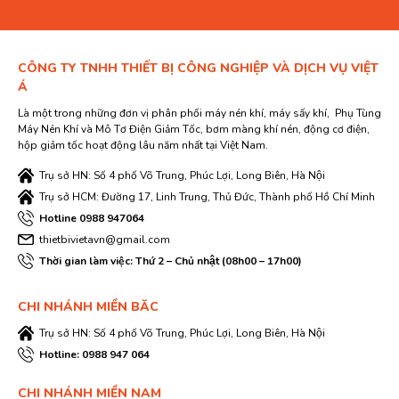
CÔNG TY TNHH THIẾT BỊ CÔNG NGHIỆP VÀ DỊCH VỤ VIỆT
Á
Là một trong những đơn vị phân phối máy nén khí, máy sấy khí, Phụ Tùng
Máy Nén Khí và Mô Tơ Điện Giảm Tốc, bơm màng khí nén, động cơ điện,
hộp giảm tốc hoạt động lâu năm nhất tại Việt Nam.
Trụ sở HN: Số 4 phố Võ Trung, Phúc Lợi, Long Biên, Hà Nội
Trụ sở HCM: Đường 17, Linh Trung, Thủ Đức, Thành phố Hồ Chí Minh
Hotline 0988 947064
thietbivietavn@gmail.com
Thời gian làm việc: Thứ 2 – Chủ nhật (08h00 – 17h00)
CHI NHÁNH MIỀN BĂC
Trụ sở HN: Số 4 phố Võ Trung, Phúc Lợi, Long Biên, Hà Nội
Hotline: 0988 947 064
CHI NHÁNH MIỀN NAM