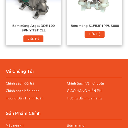
Bơm màng Argal DDE 100
Bơm màng S1FB3P1PPUS000
SPN Y TST CLL
LIÊN HỆ
LIÊN HỆ
Về Chúng Tôi
Chính sách đổi trả
Chính Sách Vận Chuyển
Chính sách bảo hành
GIAO HÀNG MIỄN PHÍ
Hướng Dẫn Thanh Toán
Hướng dẫn mua hàng
Sản Phẩm Chính
Máy nén khí
Bơm màng