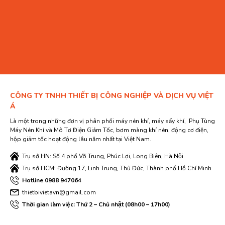
CÔNG TY TNHH THIẾT BỊ CÔNG NGHIỆP VÀ DỊCH VỤ VIỆT
Á
Là một trong những đơn vị phân phối máy nén khí, máy sấy khí, Phụ Tùng
Máy Nén Khí và Mô Tơ Điện Giảm Tốc, bơm màng khí nén, động cơ điện,
hộp giảm tốc hoạt động lâu năm nhất tại Việt Nam.
Trụ sở HN: Số 4 phố Võ Trung, Phúc Lợi, Long Biên, Hà Nội
Trụ sở HCM: Đường 17, Linh Trung, Thủ Đức, Thành phố Hồ Chí Minh
Hotline 0988 947064
thietbivietavn@gmail.com
Thời gian làm việc: Thứ 2 – Chủ nhật (08h00 – 17h00)