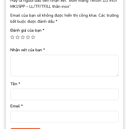
Hãy là người đầu tiên nhận xét “Bơm màng Teflon 1/2 inch
MK15PP – LL/TF/TF/LL thân inox”
Email của bạn sẽ không được hiển thị công khai.
Các trường
bắt buộc được đánh dấu
*
Đánh giá của bạn
*
Nhận xét của bạn
*
Tên
*
Email
*