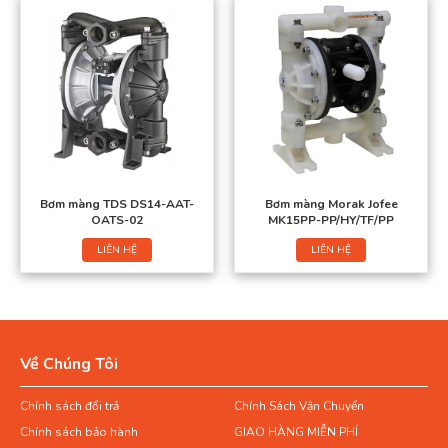
Bơm màng TDS DS14-AAT-
Bơm màng Morak Jofee
OATS-02
MK15PP-PP/HY/TF/PP
LIÊN HỆ
LIÊN HỆ
Về Chúng Tôi
Chính sách đổi trả
Chính Sách Vận Chuyển
Chính sách bảo hành
GIAO HÀNG MIỄN PHÍ