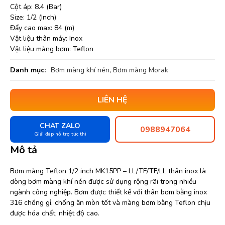
Cột áp: 8.4 (Bar)
Size: 1/2 (Inch)
Đẩy cao max: 84 (m)
Vật liệu thân máy: Inox
Vật liệu màng bơm: Teflon
Danh mục:
Bơm màng khí nén
,
Bơm màng Morak
LIÊN HỆ
CHAT ZALO
0988947064
Giải đáp hỗ trợ tức thì
Mô tả
Bơm màng Teflon 1/2 inch MK15PP – LL/TF/TF/LL thân inox là
dòng bơm màng khí nén được sử dụng rộng rãi trong nhiều
ngành công nghiệp. Bơm được thiết kế với thân bơm bằng inox
316 chống gỉ, chống ăn mòn tốt và màng bơm bằng Teflon chịu
được hóa chất, nhiệt độ cao.