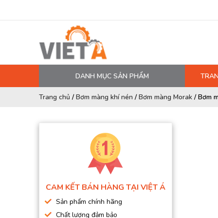
DANH MỤC SẢN PHẨM
TRAN
MÁY NÉN KHÍ
Trang chủ
/
Bơm màng khí nén
/
Bơm màng Morak
/
Bơm m
PHỤ TÙNG MÁY NÉN KHÍ
LỌC MÁY NÉN KHÍ
DẦU MÁY NÉN KHÍ
DÂY HƠI, ỐNG HƠI
MÁY SẤY KHÍ
CAM KẾT BÁN HÀNG TẠI VIỆT Á
BÌNH CHỨA KHÍ NÉN
Sản phẩm chính hãng
BƠM MÀNG KHÍ NÉN
Chất lượng đảm bảo