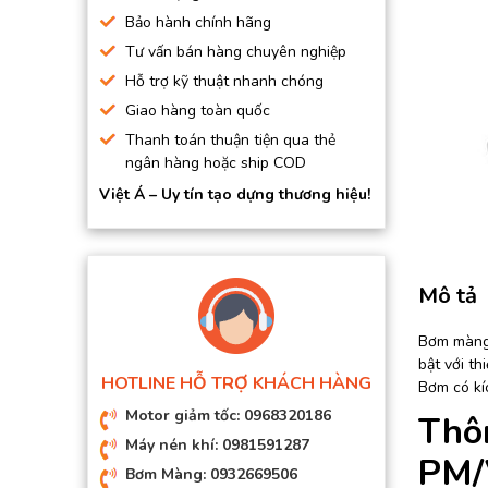
BƠM HÚT CHÂN KHÔNG
Bảo hành chính hãng
Tư vấn bán hàng chuyên nghiệp
BƠM ĐỊNH LƯỢNG
Hỗ trợ kỹ thuật nhanh chóng
MOTOR, HỘP GIẢM TỐC
Giao hàng toàn quốc
MÁY TẠO KHÍ NITO
Thanh toán thuận tiện qua thẻ
ngân hàng hoặc ship COD
Việt Á – Uy tín tạo dựng thương hiệu!
Mô tả
Bơm màng 
bật với th
HOTLINE HỖ TRỢ KHÁCH HÀNG
Bơm có kíc
Motor giảm tốc: 0968320186
Thô
Máy nén khí: 0981591287
PM/
Bơm Màng: 0932669506