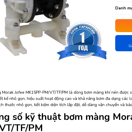
Danh mụ
Gi
Morak Jofee MK15PP-PM/VT/TF/PM là dòng bơm màng khí nén được sản
iết kế nhỏ gọn, hiệu suất hoạt động cao và khả năng bơm đa dạng các lo
h thước nhỏ gọn, tiết kiệm diện tích lắp đặt, dễ dàng vận chuyển và bảo 
ng số kỹ thuật bơm màng Mor
VT/TF/PM