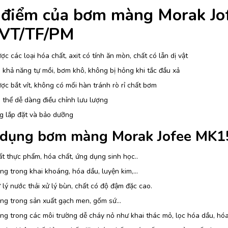
 điểm của bơm màng Morak J
VT/TF/PM
c các loại hóa chất, axit có tính ăn mòn, chất có lẫn dị vật
khả năng tự mồi, bơm khô, không bị hỏng khi tắc đầu xả
c bắt vít, không có mối hàn tránh rò rỉ chất bơm
thể dễ dàng điều chỉnh lưu lượng
g lắp đặt và bảo dưỡng
dụng bơm màng Morak Jofee MK
t thực phẩm, hóa chất, ứng dụng sinh học..
g trong khai khoáng, hóa dầu, luyện kim,…
lý nước thải xử lý bùn, chất có độ đậm đặc cao.
ng trong sản xuất gạch men, gốm sứ…
g trong các môi trường dễ cháy nỏ như khai thác mỏ, lọc hóa dầu, hóa