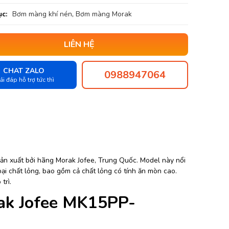
c:
Bơm màng khí nén
,
Bơm màng Morak
LIÊN HỆ
CHAT ZALO
0988947064
ải đáp hỗ trợ tức thì
 xuất bởi hãng Morak Jofee, Trung Quốc. Model này nổi
ại chất lỏng, bao gồm cả chất lỏng có tính ăn mòn cao.
trì.
ak Jofee MK15PP-