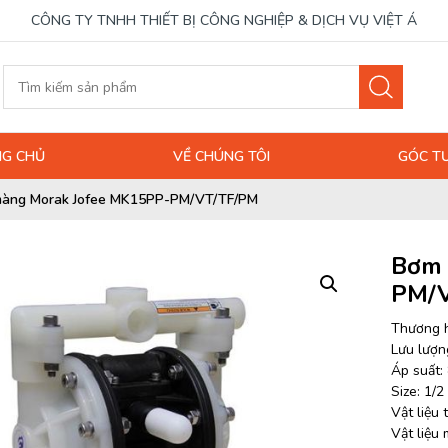
CÔNG TY TNHH THIẾT BỊ CÔNG NGHIỆP & DỊCH VỤ VIỆT Á
G CHỦ
VỀ CHÚNG TÔI
GÓC T
àng Morak Jofee MK15PP-PM/VT/TF/PM
Bơm 
PM/
Thương h
Lưu lượng
Áp suất: 
Size: 1/2
Vật liệu
Vật liệu