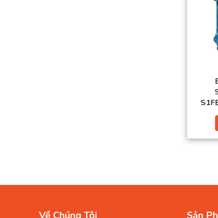
S1F
Về Chúng Tôi
Sản Ph