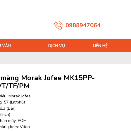
0988947064
Ư VẤN
DỊCH VỤ
LIÊN HỆ
màng Morak Jofee MK15PP-
VT/TF/PM
iệu: Morak Jofee
: 57 (Lít/phút)
8.3 (Bar)
 (Inch)
 thân máy: POM
 màng bơm: Viton