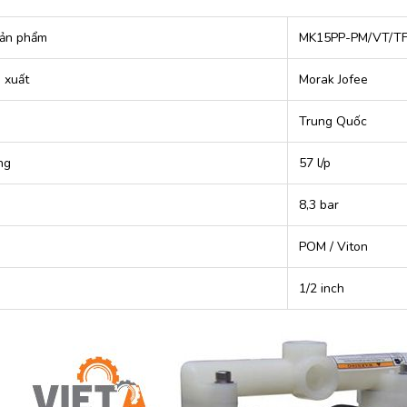
ản phẩm
MK15PP-PM/VT/TF
 xuất
Morak Jofee
Trung Quốc
ng
57 l/p
8,3 bar
POM / Viton
1/2 inch