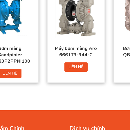
Bơm màng
Máy bơm màng Aro
Bơ
Sandpipier
6661T3-344-C
QB
B3P2PPNI100
LIÊN HỆ
LIÊN HỆ
ẩm Chính
Dịch vụ chính