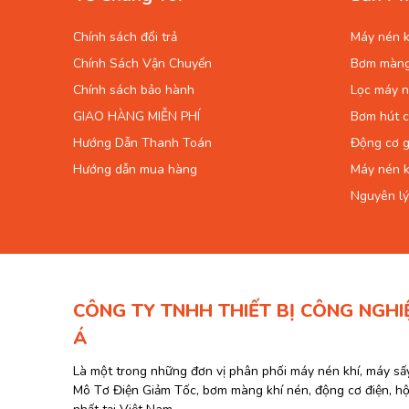
Chính sách đổi trả
Máy nén k
Chính Sách Vận Chuyển
Bơm màn
Chính sách bảo hành
Lọc máy n
GIAO HÀNG MIỄN PHÍ
Bơm hút 
Hướng Dẫn Thanh Toán
Động cơ g
Hướng dẫn mua hàng
Máy nén k
Nguyên lý
CÔNG TY TNHH THIẾT BỊ CÔNG NGHI
Á
Là một trong những đơn vị phân phối máy nén khí, máy sấ
Mô Tơ Điện Giảm Tốc, bơm màng khí nén, động cơ điện, h