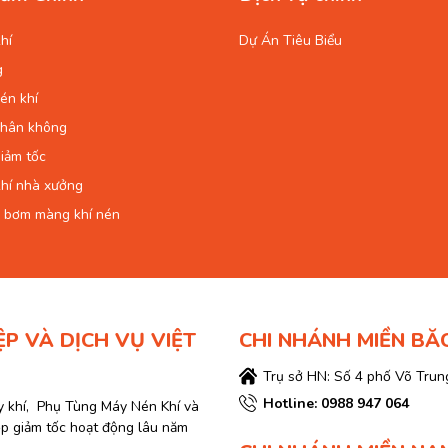
hí
Dự Án Tiêu Biểu
g
én khí
chân không
iảm tốc
hí nhà xưởng
 bơm màng khí nén
ỆP VÀ DỊCH VỤ VIỆT
CHI NHÁNH MIỀN BĂ
Trụ sở HN: Số 4 phố Võ Trung
Hotline: 0988 947 064
y khí, Phụ Tùng Máy Nén Khí và
ộp giảm tốc hoạt động lâu năm