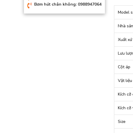
Bơm hút chân không: 0988947064
Model s
Nhà sản
Xuất xứ
Lưu lượ
Cột áp
Vật liệu
Kích cỡ 
Kích cỡ 
Size