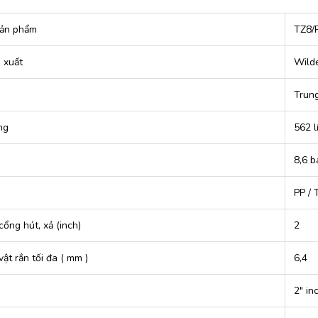
ản phẩm
TZ8/
 xuất
Wild
Trun
ng
562 l
8,6 b
PP / 
cổng hút, xả (inch)
2
vật rắn tối đa ( mm )
6,4
2″ in