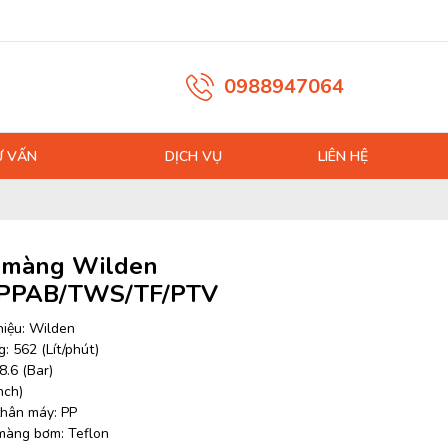
0988947064
Ư VẤN
DỊCH VỤ
LIÊN HỆ
 màng Wilden
/PPAB/TWS/TF/PTV
iệu: Wilden
: 562 (Lít/phút)
8.6 (Bar)
nch)
 thân máy: PP
 màng bơm: Teflon