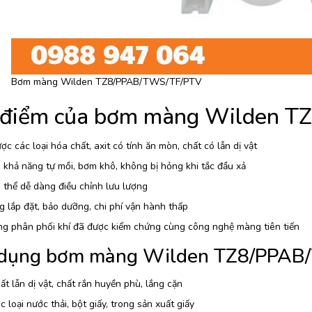
Bơm màng Wilden TZ8/PPAB/TWS/TF/PTV
 điểm của bơm màng Wilden 
c các loại hóa chất, axit có tính ăn mòn, chất có lẫn dị vật
khả năng tự mồi, bơm khô, không bị hỏng khi tắc đầu xả
thể dễ dàng điều chỉnh lưu lượng
 lắp đặt, bảo dưỡng, chi phí vận hành thấp
ng phân phối khí đã được kiểm chứng cùng công nghệ màng tiên tiến
dụng bơm màng Wilden TZ8/PPAB
t lẫn dị vật, chất rắn huyền phù, lắng cặn
 loại nước thải, bột giấy, trong sản xuất giấy