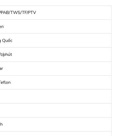
PPAB/TWS/TF/PTV
en
g Quốc
ít/phút
ar
Teflon
ch