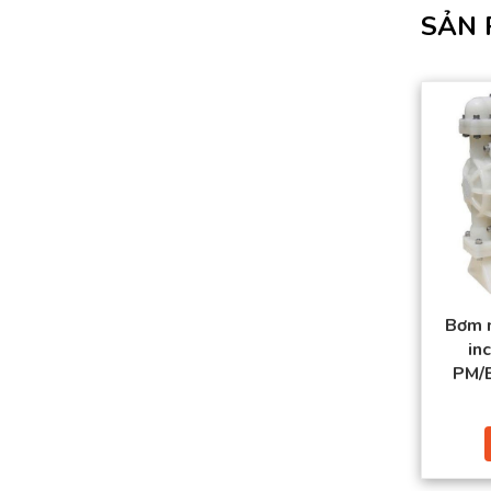
SẢN 
Bơm 
in
PM/E