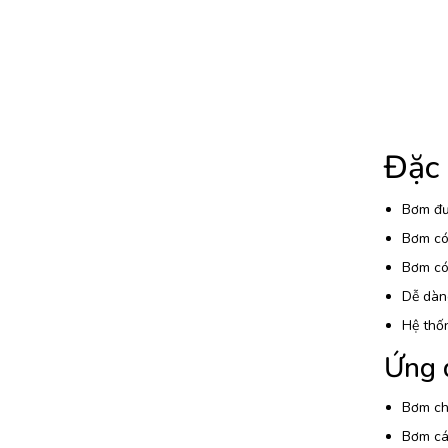
Đặc
Bơm đượ
Bơm có 
Bơm có 
Dễ dàng
Hệ thố
Ứng 
Bơm chấ
Bơm các