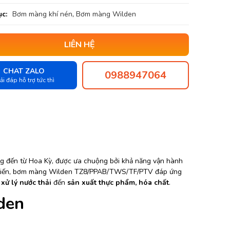
c:
Bơm màng khí nén
,
Bơm màng Wilden
LIÊN HỆ
CHAT ZALO
0988947064
ải đáp hỗ trợ tức thì
g đến từ Hoa Kỳ, được ưa chuộng bởi khả năng vận hành
iên tiến, bơm màng Wilden TZ8/PPAB/TWS/TF/PTV đáp ứng
xử lý nước thải
đến
sản xuất thực phẩm, hóa chất
.
den