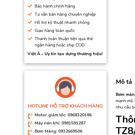
BƠM HÚT CHÂN KHÔNG
Bảo hành chính hãng
Tư vấn bán hàng chuyên nghiệp
BƠM ĐỊNH LƯỢNG
Hỗ trợ kỹ thuật nhanh chóng
MOTOR, HỘP GIẢM TỐC
Giao hàng toàn quốc
MÁY TẠO KHÍ NITO
Thanh toán thuận tiện qua thẻ
ngân hàng hoặc ship COD
Việt Á – Uy tín tạo dựng thương hiệu!
Mô tả
Bơm màn
mạnh mẽ, 
HOTLINE HỖ TRỢ KHÁCH HÀNG
nhu cầu b
Motor giảm tốc: 0968320186
Thô
Máy nén khí: 0981591287
TZ8
Bơm Màng: 0932669506