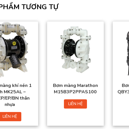
PHẨM TƯƠNG TỰ
màng khí nén 1
Bơm màng Marathon
Bơ
ch MK25AL –
M15B3P2PPAS100
QBY3
P/EP/BN thân
LIÊN HỆ
nhựa
LIÊN HỆ