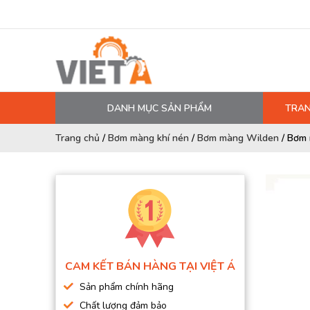
DANH MỤC SẢN PHẨM
TRAN
MÁY NÉN KHÍ
Trang chủ
/
Bơm màng khí nén
/
Bơm màng Wilden
/
Bơm 
PHỤ TÙNG MÁY NÉN KHÍ
LỌC MÁY NÉN KHÍ
DẦU MÁY NÉN KHÍ
DÂY HƠI, ỐNG HƠI
MÁY SẤY KHÍ
CAM KẾT BÁN HÀNG TẠI VIỆT Á
BÌNH CHỨA KHÍ NÉN
Sản phẩm chính hãng
BƠM MÀNG KHÍ NÉN
Chất lượng đảm bảo