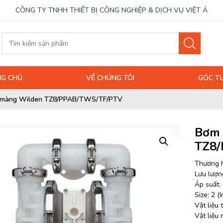
CÔNG TY TNHH THIẾT BỊ CÔNG NGHIỆP & DỊCH VỤ VIỆT Á
G CHỦ
VỀ CHÚNG TÔI
GÓC T
màng Wilden TZ8/PPAB/TWS/TF/PTV
Bơm
TZ8
Thương h
Lưu lượng
Áp suất: 
Size: 2 (I
Vật liệu
Vật liệu