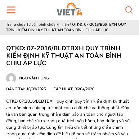
Trang chủ
/
Tư vấn bình chứa khí nén
/
QTKĐ: 07-2016/BLĐTBXH QUY
TRÌNH KIỂM ĐỊNH KỸ THUẬT AN TOÀN BÌNH CHỊU ÁP LỰC
QTKĐ: 07-2016/BLĐTBXH QUY TRÌNH
KIỂM ĐỊNH KỸ THUẬT AN TOÀN BÌNH
CHỊU ÁP LỰC
NGÔ VĂN HÙNG
ĐĂNG TẢI: 18/09/2025
CẬP NHẬT: 06/04/2026
QTKĐ 07:2016/BLĐTBXH quy định quy trình kiểm định kỹ thuật
an toàn bình chịu áp lực một cách chặt chẽ và thống nhất. Đây
là văn bản quan trọng nhằm đảm bảo an toàn cho người lao
động, hạn chế rủi ro trong quá trình vận hành, bảo dưỡng và sử
dụng thiết bị áp lực. Cùng tìm hiểu chi tiết những điểm chính
trong quy trình kiểm định để hiểu rõ hơn về trách nhiệm và yêu