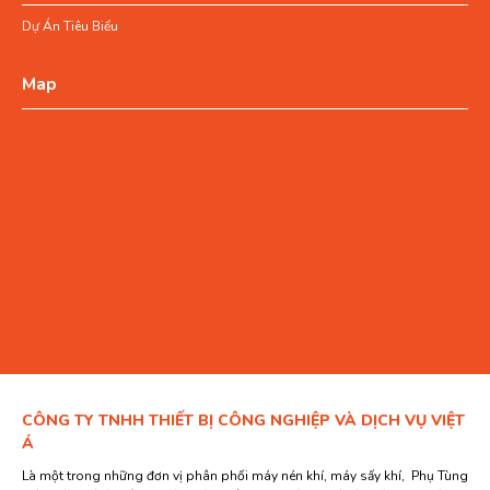
Dự Án Tiêu Biểu
Map
CÔNG TY TNHH THIẾT BỊ CÔNG NGHIỆP VÀ DỊCH VỤ VIỆT
Á
Là một trong những đơn vị phân phối máy nén khí, máy sấy khí, Phụ Tùng