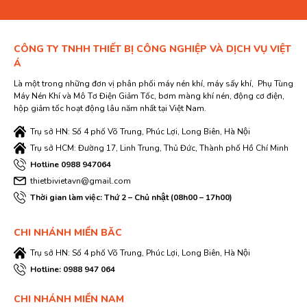
CÔNG TY TNHH THIẾT BỊ CÔNG NGHIỆP VÀ DỊCH VỤ VIỆT
Á
Là một trong những đơn vị phân phối máy nén khí, máy sấy khí, Phụ Tùng
Máy Nén Khí và Mô Tơ Điện Giảm Tốc, bơm màng khí nén, động cơ điện,
hộp giảm tốc hoạt động lâu năm nhất tại Việt Nam.
Trụ sở HN: Số 4 phố Võ Trung, Phúc Lợi, Long Biên, Hà Nội
Trụ sở HCM: Đường 17, Linh Trung, Thủ Đức, Thành phố Hồ Chí Minh
Hotline 0988 947064
thietbivietavn@gmail.com
Thời gian làm việc: Thứ 2 – Chủ nhật (08h00 – 17h00)
CHI NHÁNH MIỀN BĂC
Trụ sở HN: Số 4 phố Võ Trung, Phúc Lợi, Long Biên, Hà Nội
Hotline: 0988 947 064
CHI NHÁNH MIỀN NAM