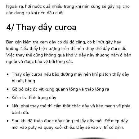
Ngoài ra, hơi nước quá nhiều trong khí nén cũng sẽ gây hại cho
các dụng cụ khí nén đầu cuối.
4/ Thay dây curoa
Bạn cần kiểm tra xem dây có đủ độ căng, có bị nứt gãy hay
không. Nếu thấy hiện tượng trên thì nên thay thế dây đai mới.
Việc thay thế cũng không quá khó vì dây này thường nằm ở bên
ngoài và được bảo vệ bởi lồng sắt.
Thay dây curoa nếu bảo dưỡng máy nén khí piston thấy dây
bị nứt, hỏng
Gỡ bỏ các ốc vít xung quanh lồng và tháo lồng ra
Kiểm tra tình trạng dây
Nếu phải thay thế thì cầm thật chắc dây và kéo mạnh về phía
bánh đà.
Sau khi đã tháo được dây cũng thì lấy dây mới. Để mép dây
mới vào puly và quay xuôi chiều. Dây sẽ vào vị trí cố định.