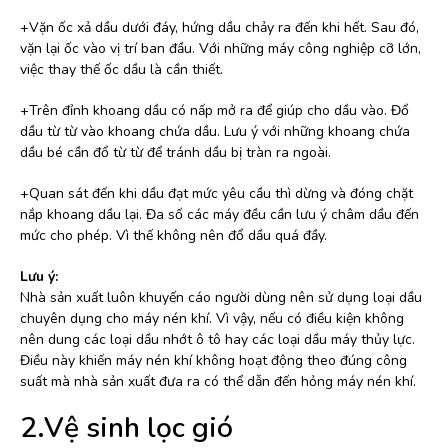
+Vặn ốc xả dầu dưới đáy, hứng dầu chảy ra đến khi hết. Sau đó,
vặn lại ốc vào vị trí ban đầu. Với những máy công nghiệp cỡ lớn,
việc thay thế ốc dầu là cần thiết.
+Trên đỉnh khoang dầu có nấp mở ra để giúp cho dầu vào. Đổ
dầu từ từ vào khoang chứa dầu. Lưu ý với những khoang chứa
dầu bé cần đổ từ từ để tránh dầu bị tràn ra ngoài.
+Quan sát đến khi dầu đạt mức yêu cầu thì dừng và đóng chặt
nắp khoang dầu lại. Đa số các máy đều cần lưu ý châm dầu đến
mức cho phép. Vì thế không nên đổ dầu quá đầy.
Lưu ý:
Nhà sản xuất luôn khuyến cáo người dùng nên sử dụng loại dầu
chuyên dụng cho máy nén khí. Vì vậy, nếu có điều kiện không
nên dung các loại dầu nhớt ô tô hay các loại dầu máy thủy lực.
Điều này khiến máy nén khí không hoạt động theo đúng công
suất mà nhà sản xuất đưa ra có thể dẫn đến hỏng máy nén khí.
2.Vệ sinh lọc gió