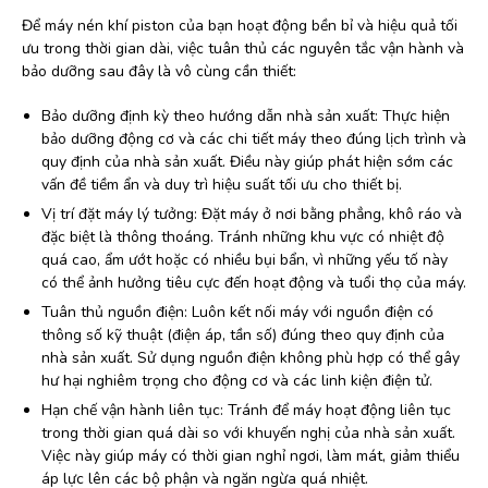
Để máy nén khí piston của bạn hoạt động bền bỉ và hiệu quả tối
ưu trong thời gian dài, việc tuân thủ các nguyên tắc vận hành và
bảo dưỡng sau đây là vô cùng cần thiết:
Bảo dưỡng định kỳ theo hướng dẫn nhà sản xuất: Thực hiện
bảo dưỡng động cơ và các chi tiết máy theo đúng lịch trình và
quy định của nhà sản xuất. Điều này giúp phát hiện sớm các
vấn đề tiềm ẩn và duy trì hiệu suất tối ưu cho thiết bị.
Vị trí đặt máy lý tưởng: Đặt máy ở nơi bằng phẳng, khô ráo và
đặc biệt là thông thoáng. Tránh những khu vực có nhiệt độ
quá cao, ẩm ướt hoặc có nhiều bụi bẩn, vì những yếu tố này
có thể ảnh hưởng tiêu cực đến hoạt động và tuổi thọ của máy.
Tuân thủ nguồn điện: Luôn kết nối máy với nguồn điện có
thông số kỹ thuật (điện áp, tần số) đúng theo quy định của
nhà sản xuất. Sử dụng nguồn điện không phù hợp có thể gây
hư hại nghiêm trọng cho động cơ và các linh kiện điện tử.
Hạn chế vận hành liên tục: Tránh để máy hoạt động liên tục
trong thời gian quá dài so với khuyến nghị của nhà sản xuất.
Việc này giúp máy có thời gian nghỉ ngơi, làm mát, giảm thiểu
áp lực lên các bộ phận và ngăn ngừa quá nhiệt.