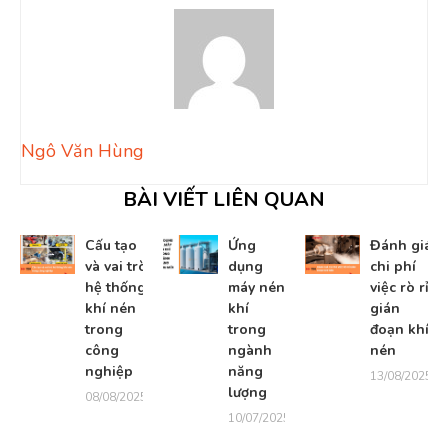
Ngô Văn Hùng
BÀI VIẾT LIÊN QUAN
Cấu tạo
Ứng
Đánh giá
và vai trò
dụng
chi phí
hệ thống
máy nén
việc rò rỉ
khí nén
khí
gián
trong
trong
đoạn khí
công
ngành
nén
5
nghiệp
năng
13/08/2025
lượng
08/08/2025
10/07/2025