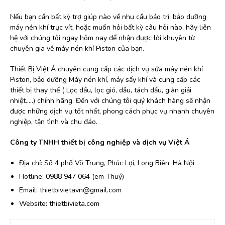
Nếu bạn cần bất kỳ trợ giúp nào về nhu cầu bảo trì, bảo dưỡng
máy nén khí trục vít, hoặc muốn hỏi bất kỳ câu hỏi nào, hãy liên
hệ với chúng tôi ngay hôm nay để nhận được lời khuyên từ
chuyên gia về máy nén khí Piston của bạn.
Thiết Bị Việt Á chuyên cung cấp các dịch vụ sửa máy nén khí
Piston, bảo dưỡng Máy nén khí, máy sấy khí và cung cấp các
thiết bị thay thế ( Lọc dầu, lọc gió, dầu, tách dầu, giàn giải
nhiệt…..) chính hãng. Đến với chúng tôi quý khách hàng sẽ nhận
được những dịch vụ tốt nhất, phong cách phục vụ nhanh chuyên
nghiệp, tận tình và chu đáo.
Công ty TNHH thiết bị công nghiệp và dịch vụ Việt Á
Địa chỉ: Số 4 phố Võ Trung, Phúc Lợi, Long Biên, Hà Nội
Hotline: 0988 947 064 (em Thuý)
Email: thietbivietavn@gmail.com
Website: thietbivieta.com