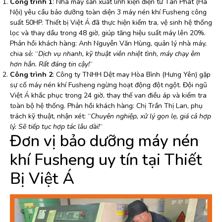
Công trình 1
: Nhà máy sản xuất linh kiện điện tử Tân Phát (Hà
Nội) yêu cầu bảo dưỡng toàn diện 3 máy nén khí Fusheng công
suất 50HP. Thiết bị Việt Á đã thực hiện kiểm tra, vệ sinh hệ thống
lọc và thay dầu trong 48 giờ, giúp tăng hiệu suất máy lên 20%.
Phản hồi khách hàng: Anh Nguyễn Văn Hùng, quản lý nhà máy,
chia sẻ: “
Dịch vụ nhanh, kỹ thuật viên nhiệt tình, máy chạy êm
hơn hẳn. Rất đáng tin cậy!
“
Công trình 2
: Công ty TNHH Dệt may Hòa Bình (Hưng Yên) gặp
sự cố máy nén khí Fusheng ngừng hoạt động đột ngột. Đội ngũ
Việt Á khắc phục trong 24 giờ, thay thế van điều áp và kiểm tra
toàn bộ hệ thống. Phản hồi khách hàng: Chị Trần Thị Lan, phụ
trách kỹ thuật, nhận xét: “
Chuyên nghiệp, xử lý gọn lẹ, giá cả hợp
lý. Sẽ tiếp tục hợp tác lâu dài!
“
Đơn vị bảo dưỡng máy nén
khí Fusheng uy tín tại Thiết
Bị Việt Á