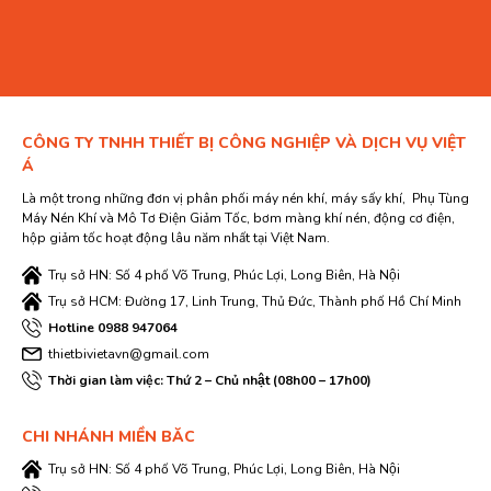
CÔNG TY TNHH THIẾT BỊ CÔNG NGHIỆP VÀ DỊCH VỤ VIỆT
Á
Là một trong những đơn vị phân phối máy nén khí, máy sấy khí, Phụ Tùng
Máy Nén Khí và Mô Tơ Điện Giảm Tốc, bơm màng khí nén, động cơ điện,
hộp giảm tốc hoạt động lâu năm nhất tại Việt Nam.
Trụ sở HN: Số 4 phố Võ Trung, Phúc Lợi, Long Biên, Hà Nội
Trụ sở HCM: Đường 17, Linh Trung, Thủ Đức, Thành phố Hồ Chí Minh
Hotline 0988 947064
thietbivietavn@gmail.com
Thời gian làm việc: Thứ 2 – Chủ nhật (08h00 – 17h00)
CHI NHÁNH MIỀN BĂC
Trụ sở HN: Số 4 phố Võ Trung, Phúc Lợi, Long Biên, Hà Nội