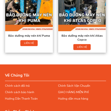
Bảo dưỡng máy nén khí Puma
Bảo dưỡng máy nén khí Atlas
Copco
LIÊN HỆ
LIÊN HỆ
Về Chúng Tôi
Chính sách đổi trả
Chính Sách Vận Chuyển
Chính sách bảo hành
GIAO HÀNG MIỄN PHÍ
Hướng Dẫn Thanh Toán
Hướng dẫn mua hàng