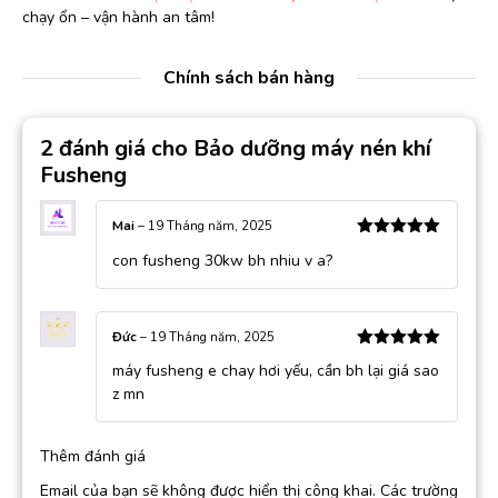
chạy ổn – vận hành an tâm!
Chính sách bán hàng
2 đánh giá cho
Bảo dưỡng máy nén khí
Fusheng
Mai
–
19 Tháng năm, 2025
Được xếp
con fusheng 30kw bh nhiu v a?
hạng
5
5
sao
Đức
–
19 Tháng năm, 2025
Được xếp
máy fusheng e chay hơi yếu, cần bh lại giá sao
hạng
5
5
sao
z mn
Thêm đánh giá
Email của bạn sẽ không được hiển thị công khai.
Các trường