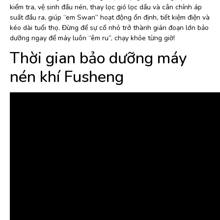
kiểm tra, vệ sinh đầu nén, thay lọc gió lọc dầu và cân chỉnh áp
suất đầu ra, giúp “em Swan” hoạt động ổn định, tiết kiệm điện và
kéo dài tuổi thọ. Đừng để sự cố nhỏ trở thành gián đoạn lớn bảo
dưỡng ngay để máy luôn “êm ru”, chạy khỏe từng giờ!
Thời gian bảo dưỡng máy
nén khí Fusheng