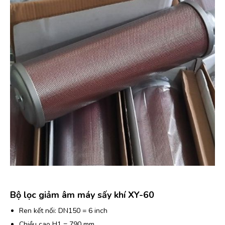
Bộ lọc giảm âm máy sấy khí XY-60
Ren kết nối: DN150 = 6 inch
Chiều cao H1 = 790 mm