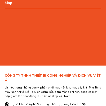
Map
CÔNG TY TNHH THIẾT BỊ CÔNG NGHIỆP VÀ DỊCH VỤ VIỆT
Á
Là một trong những đơn vị phân phối máy nén khí, máy sấy khí, Phụ Tùng
Máy Nén Khí và Mô Tơ Điện Giảm Tốc, bơm màng khí nén, động cơ điện,
hộp giảm tốc hoạt động lâu năm nhất tại Việt Nam.
Trụ sở HN: Số 4 phố Võ Trung, Phúc Lợi, Long Biên, Hà Nội