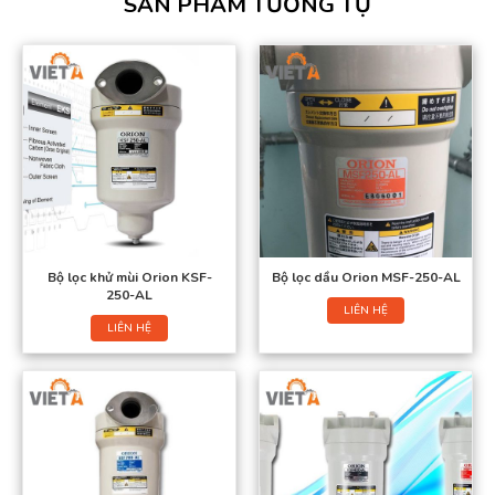
SẢN PHẨM TƯƠNG TỰ
Bộ lọc khử mùi Orion KSF-
Bộ lọc dầu Orion MSF-250-AL
250-AL
LIÊN HỆ
LIÊN HỆ