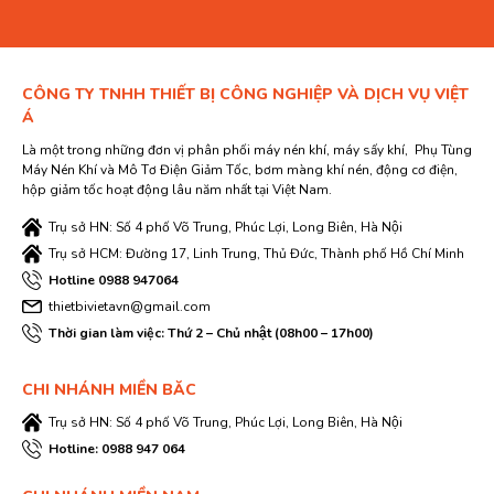
CÔNG TY TNHH THIẾT BỊ CÔNG NGHIỆP VÀ DỊCH VỤ VIỆT
Á
Là một trong những đơn vị phân phối máy nén khí, máy sấy khí, Phụ Tùng
Máy Nén Khí và Mô Tơ Điện Giảm Tốc, bơm màng khí nén, động cơ điện,
hộp giảm tốc hoạt động lâu năm nhất tại Việt Nam.
Trụ sở HN: Số 4 phố Võ Trung, Phúc Lợi, Long Biên, Hà Nội
Trụ sở HCM: Đường 17, Linh Trung, Thủ Đức, Thành phố Hồ Chí Minh
Hotline 0988 947064
thietbivietavn@gmail.com
Thời gian làm việc: Thứ 2 – Chủ nhật (08h00 – 17h00)
CHI NHÁNH MIỀN BĂC
Trụ sở HN: Số 4 phố Võ Trung, Phúc Lợi, Long Biên, Hà Nội
Hotline: 0988 947 064