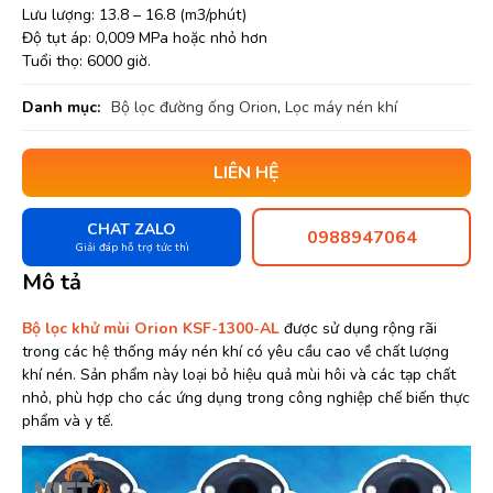
Lưu lượng: 13.8 – 16.8 (m3/phút)
Độ tụt áp: 0,009 MPa hoặc nhỏ hơn
Tuổi thọ: 6000 giờ.
Danh mục:
Bộ lọc đường ống Orion
,
Lọc máy nén khí
LIÊN HỆ
CHAT ZALO
0988947064
Giải đáp hỗ trợ tức thì
Mô tả
Bộ lọc khử mùi Orion KSF-1300-AL
được sử dụng rộng rãi
trong các hệ thống máy nén khí có yêu cầu cao về chất lượng
khí nén. Sản phẩm này loại bỏ hiệu quả mùi hôi và các tạp chất
nhỏ, phù hợp cho các ứng dụng trong công nghiệp chế biến thực
phẩm và y tế.