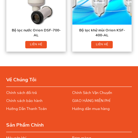
Bộ lọc nước Orion DSF-700-
Bộ lọc khử mùi Orion KSF-
AL
400-AL
LIÊN HỆ
LIÊN HỆ
Về Chúng Tôi
Chính sách đổi trả
Chính Sách Vận Chuyển
Chính sách bảo hành
GIAO HÀNG MIỄN PHÍ
Hướng Dẫn Thanh Toán
Hướng dẫn mua hàng
Sản Phẩm Chính
Máy nén khí
Bơm màng