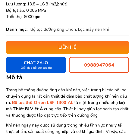
Lưu lượng: 13.8 – 16.8 (m3/phút)
Độ tụt áp: 0,005 MPa
Tuổi thọ: 6000 giờ.
Danh mục:
Bộ lọc đường ống Orion
,
Lọc máy nén khí
LIÊN HỆ
CHAT ZALO
0988947064
Giải đáp hỗ trợ tức thì
Mô tả
Trong hệ thống đường ống dẫn khí nén, việc trang bị các bộ lọc
chuyên dụng là rất cần thiết để đảm bảo chất lượng khí nén đầu
ra.
Bộ lọc thô Orion LSF-1300-AL
là một trong nhiều phụ kiện
mà
Thiết Bị Việt Á
cung cấp. Thiết bị này giúp lọc sạch tạp chất
và thường được lắp đặt trực tiếp trên đường ống.
Khí nén ngày nay được sử dụng trong nhiều lĩnh vực như y tế,
thực phẩm, sản xuất công nghiệp, và cơ khí gia đình. Vì vậy, các