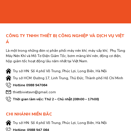
CÔNG TY TNHH THIẾT BỊ CÔNG NGHIỆP VÀ DỊCH VỤ VIỆT
Á
Là một trong những đơn vị phân phối máy nén khí, máy sấy khí, Phụ Tùng
Máy Nén Khí và Mô Tơ Điện Giảm Tốc, bơm màng khí nén, động cơ điện,
hộp giảm tốc hoạt động lâu năm nhất tại Việt Nam.
Trụ sở HN: Số 4 phố Võ Trung, Phúc Lợi, Long Biên, Hà Nội
Trụ sở HCM: Đường 17, Linh Trung, Thủ Đức, Thành phố Hồ Chí Minh
Hotline 0988 947064
thietbivietavn@gmail.com
Thời gian làm việc: Thứ 2 – Chủ nhật (08h00 – 17h00)
CHI NHÁNH MIỀN BĂC
Trụ sở HN: Số 4 phố Võ Trung, Phúc Lợi, Long Biên, Hà Nội
Hotline: 0988 947 064