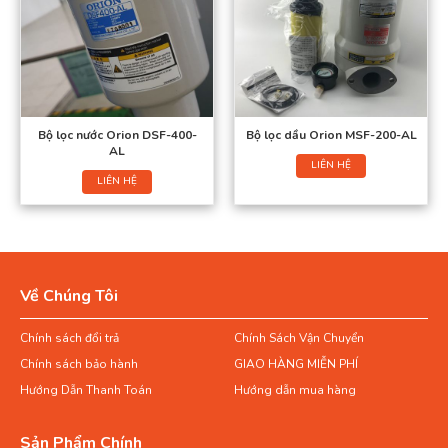
Bộ lọc nước Orion DSF-400-
Bộ lọc dầu Orion MSF-200-AL
AL
LIÊN HỆ
LIÊN HỆ
Về Chúng Tôi
Chính sách đổi trả
Chính Sách Vận Chuyển
Chính sách bảo hành
GIAO HÀNG MIỄN PHÍ
Hướng Dẫn Thanh Toán
Hướng dẫn mua hàng
Sản Phẩm Chính