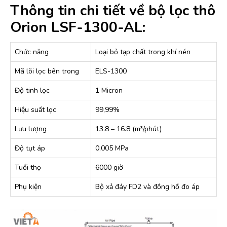
Thông tin chi tiết về bộ lọc thô
Orion LSF-1300-AL:
Chức năng
Loại bỏ tạp chất trong khí nén
Mã lõi lọc bên trong
ELS-1300
Độ tinh lọc
1 Micron
Hiệu suất lọc
99,99%
Lưu lượng
13.8 – 16.8 (m³/phút)
Độ tụt áp
0,005 MPa
Tuổi thọ
6000 giờ
Phụ kiện
Bộ xả đáy FD2 và đồng hồ đo áp