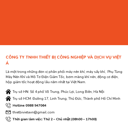
CÔNG TY TNHH THIẾT BỊ CÔNG NGHIỆP VÀ DỊCH VỤ VIỆT
Á
Là một trong những đơn vị phân phối máy nén khí, máy sấy khí, Phụ Tùng
Máy Nén Khí và Mô Tơ Điện Giảm Tốc, bơm màng khí nén, động cơ điện,
hộp giảm tốc hoạt động lâu năm nhất tại Việt Nam.
Trụ sở HN: Số 4 phố Võ Trung, Phúc Lợi, Long Biên, Hà Nội
Trụ sở HCM: Đường 17, Linh Trung, Thủ Đức, Thành phố Hồ Chí Minh
Hotline 0988 947064
thietbivietavn@gmail.com
Thời gian làm việc: Thứ 2 – Chủ nhật (08h00 – 17h00)