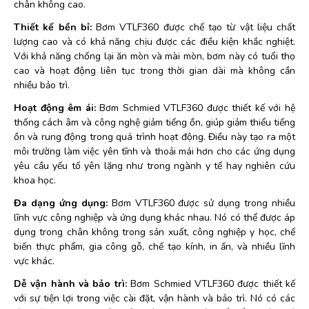
chân không cao.
Thiết kế bền bỉ:
Bơm VTLF360 được chế tạo từ vật liệu chất
lượng cao và có khả năng chịu được các điều kiện khắc nghiệt.
Với khả năng chống lại ăn mòn và mài mòn, bơm này có tuổi thọ
cao và hoạt động liên tục trong thời gian dài mà không cần
nhiều bảo trì.
Hoạt động êm ái:
Bơm Schmied VTLF360 được thiết kế với hệ
thống cách âm và công nghệ giảm tiếng ồn, giúp giảm thiểu tiếng
ồn và rung động trong quá trình hoạt động. Điều này tạo ra một
môi trường làm việc yên tĩnh và thoải mái hơn cho các ứng dụng
yêu cầu yếu tố yên lặng như trong ngành y tế hay nghiên cứu
khoa học.
Đa dạng ứng dụng:
Bơm VTLF360 được sử dụng trong nhiều
lĩnh vực công nghiệp và ứng dụng khác nhau. Nó có thể được áp
dụng trong chân không trong sản xuất, công nghiệp y học, chế
biến thực phẩm, gia công gỗ, chế tạo kính, in ấn, và nhiều lĩnh
vực khác.
Dễ vận hành và bảo trì:
Bơm Schmied VTLF360 được thiết kế
với sự tiện lợi trong việc cài đặt, vận hành và bảo trì. Nó có các