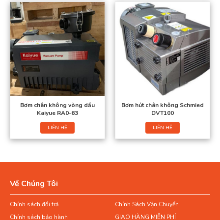
Bơm chân không vòng dầu
Bơm hút chân không Schmied
Kaiyue RA0-63
DVT100
LIÊN HỆ
LIÊN HỆ
Về Chúng Tôi
Chính sách đổi trả
Chính Sách Vận Chuyển
Chính sách bảo hành
GIAO HÀNG MIỄN PHÍ