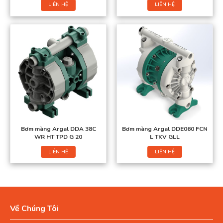
LIÊN HỆ
LIÊN HỆ
Bơm màng Argal DDA 38C
Bơm màng Argal DDE060 FCN
WR HT TPD G 20
L TKV GLL
LIÊN HỆ
LIÊN HỆ
Về Chúng Tôi