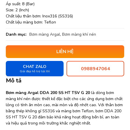
Áp suất: 8 (Bar)
Size: 2 (Inch)
Chất liệu thân bơm: Inox316 (SS316)
Chất liệu màng bơm: Teflon
Danh mục:
Bơm màng Argal
,
Bơm màng khí nén
LIÊN HỆ
CHAT ZALO
0988947064
Giải đáp hỗ trợ tức thì
Mô tả
Bơm màng Argal DDA 200 SS HT TSV G 20
là dòng bơm
màng khí nén được thiết kế đặc biệt cho các ứng dụng bơm chất
lỏng có tính ăn mòn cao, mài mòn và độ nhớt cao. Với thân bơm
bằng thép không gỉ SS316 và màng bơm Teflon, bơm DDA 200
SS HT TSV G 20 đảm bảo khả năng hoạt động bền bỉ, an toàn
và hiệu quả trong môi trường khắc nghiệt nhất.