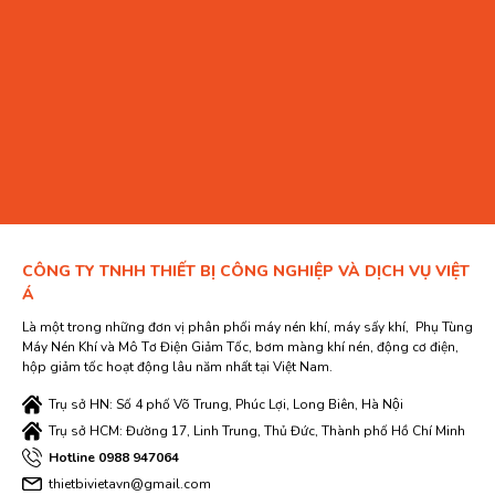
CÔNG TY TNHH THIẾT BỊ CÔNG NGHIỆP VÀ DỊCH VỤ VIỆT
Á
Là một trong những đơn vị phân phối máy nén khí, máy sấy khí, Phụ Tùng
Máy Nén Khí và Mô Tơ Điện Giảm Tốc, bơm màng khí nén, động cơ điện,
hộp giảm tốc hoạt động lâu năm nhất tại Việt Nam.
Trụ sở HN: Số 4 phố Võ Trung, Phúc Lợi, Long Biên, Hà Nội
Trụ sở HCM: Đường 17, Linh Trung, Thủ Đức, Thành phố Hồ Chí Minh
Hotline 0988 947064
thietbivietavn@gmail.com