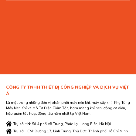
CÔNG TY TNHH THIẾT BỊ CÔNG NGHIỆP VÀ DỊCH VỤ VIỆT
Á
Là một trong những đơn vị phân phối máy nén khí, máy sấy khí, Phụ Tùng
Máy Nén Khí và Mô Tơ Điện Giảm Tốc, bơm màng khí nén, động cơ điện,
hộp giảm tốc hoạt động lâu năm nhất tại Việt Nam.
Trụ sở HN: Số 4 phố Võ Trung, Phúc Lợi, Long Biên, Hà Nội
Trụ sở HCM: Đường 17, Linh Trung, Thủ Đức, Thành phố Hồ Chí Minh