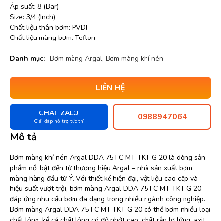
Áp suất: 8 (Bar)
Size: 3/4 (Inch)
Chất liệu thân bơm: PVDF
Chất liệu màng bơm: Teflon
Danh mục:
Bơm màng Argal
,
Bơm màng khí nén
LIÊN HỆ
CHAT ZALO
0988947064
Giải đáp hỗ trợ tức thì
Mô tả
Bơm màng khí nén Argal DDA 75 FC MT TKT G 20 là dòng sản
phẩm nổi bật đến từ thương hiệu Argal – nhà sản xuất bơm
màng hàng đầu từ Ý. Với thiết kế hiện đại, vật liệu cao cấp và
hiệu suất vượt trội, bơm màng Argal DDA 75 FC MT TKT G 20
đáp ứng nhu cầu bơm đa dạng trong nhiều ngành công nghiệp.
Bơm màng Argal DDA 75 FC MT TKT G 20 có thể bơm nhiều loại
chất lỏng, kể cả chất lỏng có độ nhớt cao, chất rắn lơ lửng, axit