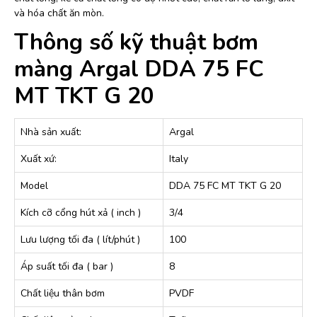
và hóa chất ăn mòn.
Thông số kỹ thuật bơm
màng Argal DDA 75 FC
MT TKT G 20
Nhà sản xuất:
Argal
Xuất xứ:
Italy
Model
DDA 75 FC MT TKT G 20
Kích cỡ cổng hút xả ( inch )
3/4
Lưu lượng tối đa ( lít/phút )
100
Áp suất tối đa ( bar )
8
Chất liệu thân bơm
PVDF