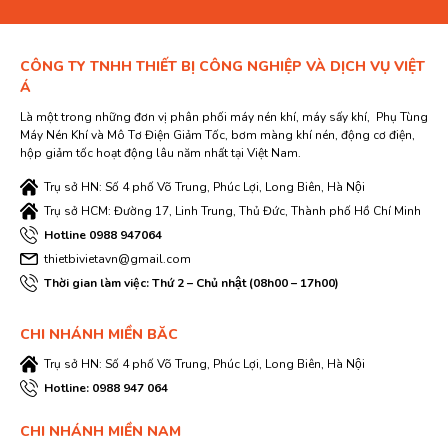
CÔNG TY TNHH THIẾT BỊ CÔNG NGHIỆP VÀ DỊCH VỤ VIỆT
Á
Là một trong những đơn vị phân phối máy nén khí, máy sấy khí, Phụ Tùng
Máy Nén Khí và Mô Tơ Điện Giảm Tốc, bơm màng khí nén, động cơ điện,
hộp giảm tốc hoạt động lâu năm nhất tại Việt Nam.
Trụ sở HN: Số 4 phố Võ Trung, Phúc Lợi, Long Biên, Hà Nội
Trụ sở HCM: Đường 17, Linh Trung, Thủ Đức, Thành phố Hồ Chí Minh
Hotline 0988 947064
thietbivietavn@gmail.com
Thời gian làm việc: Thứ 2 – Chủ nhật (08h00 – 17h00)
CHI NHÁNH MIỀN BĂC
Trụ sở HN: Số 4 phố Võ Trung, Phúc Lợi, Long Biên, Hà Nội
Hotline: 0988 947 064
CHI NHÁNH MIỀN NAM