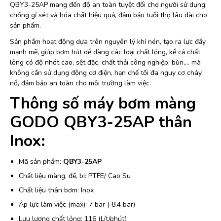
QBY3-25AP mang đến độ an toàn tuyệt đối cho người sử dụng,
chống gỉ sét và hóa chất hiệu quả, đảm bảo tuổi thọ lâu dài cho
sản phẩm.
Sản phẩm hoạt động dựa trên nguyên lý khí nén, tạo ra lực đẩy
mạnh mẽ, giúp bơm hút dễ dàng các loại chất lỏng, kể cả chất
lỏng có độ nhớt cao, sệt đặc, chất thải công nghiệp, bùn,… mà
không cần sử dụng động cơ điện, hạn chế tối đa nguy cơ cháy
nổ, đảm bảo an toàn cho môi trường làm việc.
Thông số máy bơm màng
GODO QBY3-25AP thân
Inox:
Mã sản phẩm:
QBY3-25AP
Chất liệu màng, đế, bi: PTFE/ Cao Su
Chất liệu thân bơm: Inox
Áp lực làm việc (max): 7 bar ( 8.4 bar)
Lưu lượng chất lỏng: 116 (Lít/phút)