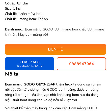
Cột áp: 8.4 Bar
Size: 1 Inch
Chất liệu thân máy: Inox
Chất liệu màng bơm: Teflon
Danh mục:
Bơm màng GODO
,
Bơm màng hóa chất
,
Bơm màng
khí nén
,
Máy bơm màng bột
LIÊN HỆ
CHAT ZALO
0988947064
Giải đáp hỗ trợ tức thì
Mô tả
Bơm màng GODO QBY3-25AP thân Inox
là dòng sản phẩm
nổi bật đến từ thương hiệu GODO danh tiếng, được tin dùng
rộng rãi trong nhiều lĩnh vực nhờ khả năng bơm hút đa dạng,
hiệu suất hoạt động cao và độ bền bỉ vượt trội.
Với thiết kế thân máy bằng Inox cao cấp, Bơm màng GODO