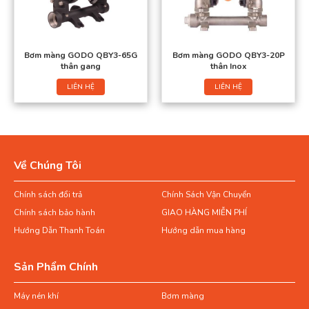
Bơm màng GODO QBY3-65G
Bơm màng GODO QBY3-20P
thân gang
thân Inox
LIÊN HỆ
LIÊN HỆ
Về Chúng Tôi
Chính sách đổi trả
Chính Sách Vận Chuyển
Chính sách bảo hành
GIAO HÀNG MIỄN PHÍ
Hướng Dẫn Thanh Toán
Hướng dẫn mua hàng
Sản Phẩm Chính
Máy nén khí
Bơm màng