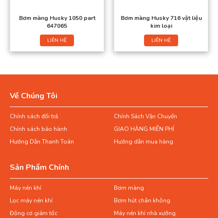
Bơm màng Husky 1050 part
Bơm màng Husky 716 vật liệu
647065
kim loại
LIÊN HỆ
LIÊN HỆ
Về Chúng Tôi
Chính sách đổi trả
Chính Sách Vận Chuyển
Chính sách bảo hành
GIAO HÀNG MIỄN PHÍ
Hướng Dẫn Thanh Toán
Hướng dẫn mua hàng
Sản Phẩm Chính
Máy nén khí
Bơm màng
Lọc máy nén khí
Bơm hút chân không
Động cơ giảm tốc
Máy nén khí nhà xưởng