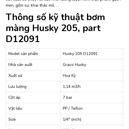
men, gốm sư, khai thác mỏ. . .
Thông số kỹ thuật bơm
màng Husky 205, part
D12091
Model sản phẩm
Husky 205 D12091
Nhà sản xuất
Graco Husky
Xuất xứ
Hoa Kỳ
Lưu lượng
1,14 m3/h
Cột áp
7 bar
Vật liệu
PP / Teflon
Size
1/4″ (inch)