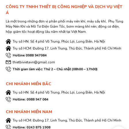
CÔNG TY TNHH THIẾT BỊ CÔNG NGHIỆP VÀ DỊCH VỤ VIỆT
Á
Là một trong những đơn vị phân phối máy nén khí, máy sấy khí, Phụ Tùng
Máy Nén Khí và Mô Tơ Điện Giảm Tốc, bơm màng khí nén, động cơ điện,
hộp giảm tốc hoạt động lâu năm nhất tại Việt Nam.
Trụ sở HN: Số 4 phố Võ Trung, Phúc Lợi, Long Biên, Hà Nội
Trụ sở HCM: Đường 17, Linh Trung, Thủ Đức, Thành phố Hồ Chí Minh
Hotline 0988 947064
thietbivietavn@gmail.com
Thời gian làm việc: Thứ 2 – Chủ nhật (08h00 – 17h00)
CHI NHÁNH MIỀN BĂC
Trụ sở HN: Số 4 phố Võ Trung, Phúc Lợi, Long Biên, Hà Nội
Hotline: 0988 947 064
CHI NHÁNH MIỀN NAM
Trụ sở HCM: Đường 17, Linh Trung, Thủ Đức, Thành phố Hồ Chí Minh
Hotline: 0243 875 1908