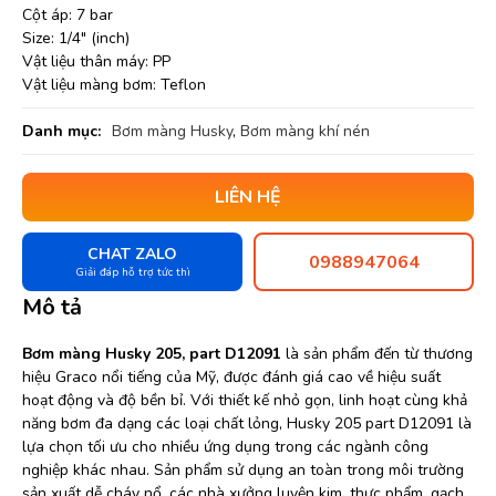
Cột áp: 7 bar
Size: 1/4″ (inch)
Vật liệu thân máy: PP
Vật liệu màng bơm: Teflon
Danh mục:
Bơm màng Husky
,
Bơm màng khí nén
LIÊN HỆ
CHAT ZALO
0988947064
Giải đáp hỗ trợ tức thì
Mô tả
Bơm màng Husky 205, part D12091
là sản phẩm đến từ thương
hiệu Graco nổi tiếng của Mỹ, được đánh giá cao về hiệu suất
hoạt động và độ bền bỉ. Với thiết kế nhỏ gọn, linh hoạt cùng khả
năng bơm đa dạng các loại chất lỏng, Husky 205 part D12091 là
lựa chọn tối ưu cho nhiều ứng dụng trong các ngành công
nghiệp khác nhau. Sản phẩm sử dụng an toàn trong môi trường
sản xuất dễ cháy nổ, các nhà xưởng luyện kim, thực phẩm, gạch