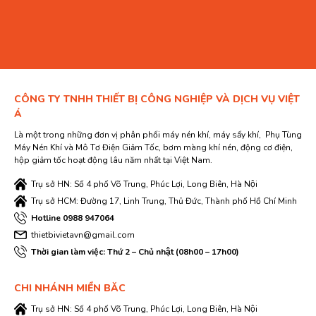
CÔNG TY TNHH THIẾT BỊ CÔNG NGHIỆP VÀ DỊCH VỤ VIỆT
Á
Là một trong những đơn vị phân phối máy nén khí, máy sấy khí, Phụ Tùng
Máy Nén Khí và Mô Tơ Điện Giảm Tốc, bơm màng khí nén, động cơ điện,
hộp giảm tốc hoạt động lâu năm nhất tại Việt Nam.
Trụ sở HN: Số 4 phố Võ Trung, Phúc Lợi, Long Biên, Hà Nội
Trụ sở HCM: Đường 17, Linh Trung, Thủ Đức, Thành phố Hồ Chí Minh
Hotline 0988 947064
thietbivietavn@gmail.com
Thời gian làm việc: Thứ 2 – Chủ nhật (08h00 – 17h00)
CHI NHÁNH MIỀN BĂC
Trụ sở HN: Số 4 phố Võ Trung, Phúc Lợi, Long Biên, Hà Nội