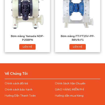
Bơm màng Yamada NDP-
Bơm màng FTI FT15V‐PP‐
P25BPN
RRVR‐F1
LIÊN HỆ
LIÊN HỆ
Về Chúng Tôi
Chính sách đổi trả
Chính Sách Vận Chuyển
Chính sách bảo hành
GIAO HÀNG MIỄN PHÍ
Hướng Dẫn Thanh Toán
Hướng dẫn mua hàng