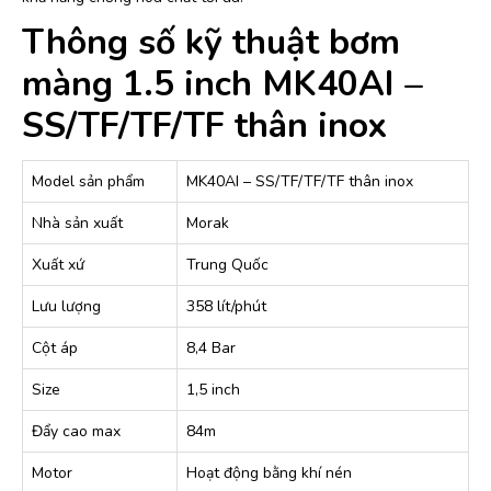
Thông số kỹ thuật bơm
màng 1.5 inch MK40AI –
SS/TF/TF/TF thân inox
Model sản phẩm
MK40AI – SS/TF/TF/TF thân inox
Nhà sản xuất
Morak
Xuất xứ
Trung Quốc
Lưu lượng
358 lít/phút
Cột áp
8,4 Bar
Size
1,5 inch
Đẩy cao max
84m
Motor
Hoạt động bằng khí nén