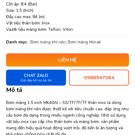
Cột áp: 8.4 (Bar)
Size: 1.5 (Inch)
Đẩy cao max: 84 (m)
Vật liệu thân bơm: Inox
Vaatk liệu màng bơm: Teflon, Viton
Danh mục:
Bơm màng khí nén
,
Bơm màng Morak
LIÊN HỆ
CHAT ZALO
0988947064
Giải đáp hỗ trợ tức thì
Mô tả
Bơm màng 1.5 inch MK40AI – SS/TF/TF/TF thân inox là dòng
bơm màng khí nén được thiết kế với tiêu chuẩn cao, đáp ứng nhu
cầu bơm đa dạng trong nhiều ngành công nghiệp. Nhờ sử dụng
vật liệu inox cao cấp cho thân bơm và màng bơm, sản phẩm
mang đến hiệu quả hoạt động vượt trội, độ bền bỉ ấn tượng và
khả năng chống hóa chất tối đa.