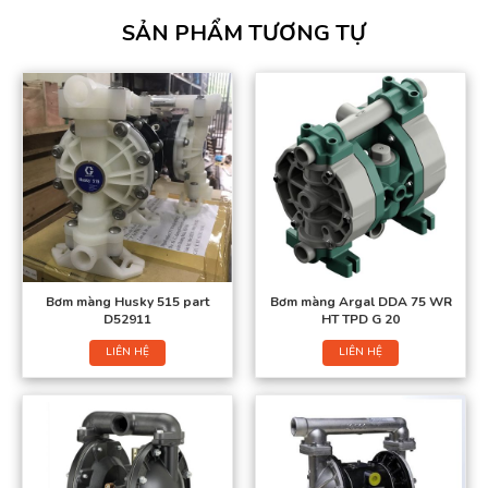
SẢN PHẨM TƯƠNG TỰ
Bơm màng Husky 515 part
Bơm màng Argal DDA 75 WR
D52911
HT TPD G 20
LIÊN HỆ
LIÊN HỆ