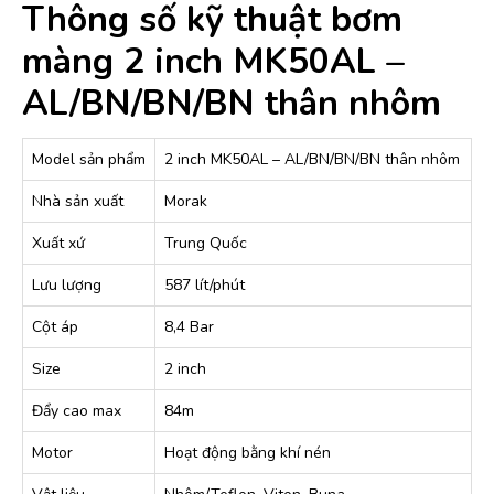
Thông số kỹ thuật bơm
màng 2 inch MK50AL –
AL/BN/BN/BN thân nhôm
Model sản phẩm
2 inch MK50AL – AL/BN/BN/BN thân nhôm
Nhà sản xuất
Morak
Xuất xứ
Trung Quốc
Lưu lượng
587 lít/phút
Cột áp
8,4 Bar
Size
2 inch
Đẩy cao max
84m
Motor
Hoạt động bằng khí nén