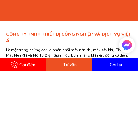
CÔNG TY TNHH THIẾT BỊ CÔNG NGHIỆP VÀ DỊCH VỤ VIỆT
Á
Là một trong những đơn vị phân phối máy nén khí, máy sấy khí, Phụ Tùng
Máy Nén Khí và Mô Tơ Điện Giảm Tốc, bơm màng khí nén, động cơ điện,
hộp giảm tốc hoạt động lâu năm nhất tại Việt Nam.
Gọi điện
Tư vấn
Gọi lại
Trụ sở HN: Số 4 phố Võ Trung, Phúc Lợi, Long Biên, Hà Nội
Trụ sở HCM: Đường 17, Linh Trung, Thủ Đức, Thành phố Hồ Chí Minh
Hotline 0988 947064
thietbivietavn@gmail.com
Thời gian làm việc: Thứ 2 – Chủ nhật (08h00 – 17h00)
CHI NHÁNH MIỀN BĂC
Trụ sở HN: Số 4 phố Võ Trung, Phúc Lợi, Long Biên, Hà Nội
Hotline: 0988 947 064