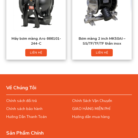
Máy bơm màng Aro 666101-
Bơm màng 2 inch MK50AI –
244-C
SS/TF/TF/TF thân inox
LIÊN HỆ
LIÊN HỆ
Về Chúng Tôi
Chính sách đổi trả
Chính Sách Vận Chuyển
Chính sách bảo hành
GIAO HÀNG MIỄN PHÍ
Hướng Dẫn Thanh Toán
Hướng dẫn mua hàng
Sản Phẩm Chính