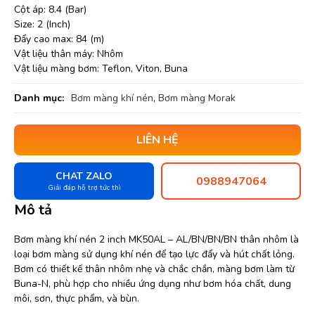
Cột áp: 8.4 (Bar)
Size: 2 (Inch)
Đẩy cao max: 84 (m)
Vật liệu thân máy: Nhôm
Vật liệu màng bơm: Teflon, Viton, Buna
Danh mục:
Bơm màng khí nén
,
Bơm màng Morak
LIÊN HỆ
CHAT ZALO
0988947064
Giải đáp hỗ trợ tức thì
Mô tả
Bơm màng khí nén 2 inch MK50AL – AL/BN/BN/BN thân nhôm là
loại bơm màng sử dụng khí nén để tạo lực đẩy và hút chất lỏng.
Bơm có thiết kế thân nhôm nhẹ và chắc chắn, màng bơm làm từ
Buna-N, phù hợp cho nhiều ứng dụng như bơm hóa chất, dung
môi, sơn, thực phẩm, và bùn.