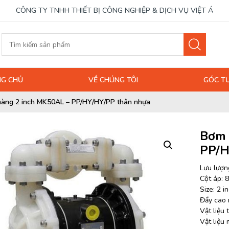
CÔNG TY TNHH THIẾT BỊ CÔNG NGHIỆP & DỊCH VỤ VIỆT Á
G CHỦ
VỀ CHÚNG TÔI
GÓC T
àng 2 inch MK50AL – PP/HY/HY/PP thân nhựa
Bơm 
PP/H
Lưu lượng
Cột áp: 8
Size: 2 i
Đẩy cao
Vật liệu
Vật liệu