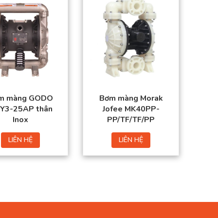
m màng GODO
Bơm màng Morak
Y3-25AP thân
Jofee MK40PP-
Inox
PP/TF/TF/PP
LIÊN HỆ
LIÊN HỆ