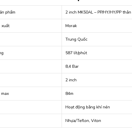
ản phẩm
2 inch MK50AL – PP/HY/HY/PP thân
 xuất
Morak
Trung Quốc
ng
587 lít/phút
8,4 Bar
2 inch
o max
84m
Hoạt động bằng khí nén
Nhựa/Teflon, Viton