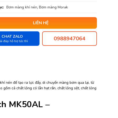
c:
Bơm màng khí nén
,
Bơm màng Morak
LIÊN HỆ
CHAT ZALO
0988947064
ải đáp hỗ trợ tức thì
í nén để tạo ra lực đẩy, di chuyển màng bơm qua lại, từ
 gồm cả chất lỏng có lẫn hạt rắn, chất lỏng sệt, chất lỏng
nch MK50AL –