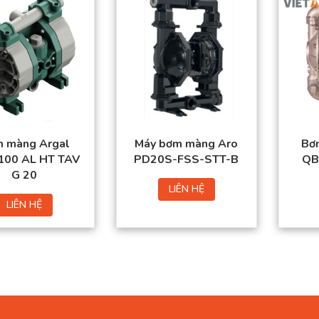
 màng Argal
Máy bơm màng Aro
Bơ
100 AL HT TAV
PD20S-FSS-STT-B
QB
G 20
LIÊN HỆ
LIÊN HỆ