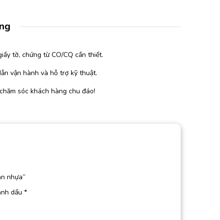
àng
iấy tờ, chứng từ CO/CQ cần thiết.
ẫn vận hành và hỗ trợ kỹ thuật.
 chăm sóc khách hàng chu đáo!
ân nhựa”
ánh dấu
*