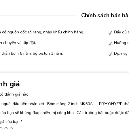
Chính sách bán h
 có nguồn gốc rõ ràng, nhập khẩu chính hãng.
Đầy đủ g
n chuyển và lắp đặt.
Hướng d
 thân bơm 5 năm, bộ piston 1 năm.
Dịch vụ
nh giá
có đánh giá nào.
à người đầu tiên nhận xét “Bơm màng 2 inch MK50AL – PP/HY/HY/PP th
của bạn sẽ không được hiển thị công khai.
Các trường bắt buộc được đ
giá của bạn
*