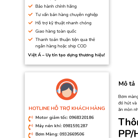
BƠM HÚT CHÂN KHÔNG
Bảo hành chính hãng
Tư vấn bán hàng chuyên nghiệp
BƠM ĐỊNH LƯỢNG
Hỗ trợ kỹ thuật nhanh chóng
MOTOR, HỘP GIẢM TỐC
Giao hàng toàn quốc
MÁY TẠO KHÍ NITO
Thanh toán thuận tiện qua thẻ
ngân hàng hoặc ship COD
Việt Á – Uy tín tạo dựng thương hiệu!
Mô tả
Bơm màng 
đó hút và 
HOTLINE HỖ TRỢ KHÁCH HÀNG
ăn mòn nhẹ
Motor giảm tốc: 0968320186
Thô
Máy nén khí: 0981591287
PP/
Bơm Màng: 0932669506