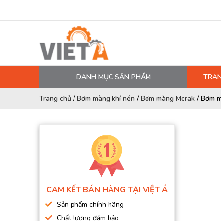
DANH MỤC SẢN PHẨM
TRAN
MÁY NÉN KHÍ
Trang chủ
/
Bơm màng khí nén
/
Bơm màng Morak
/
Bơm m
PHỤ TÙNG MÁY NÉN KHÍ
LỌC MÁY NÉN KHÍ
DẦU MÁY NÉN KHÍ
DÂY HƠI, ỐNG HƠI
MÁY SẤY KHÍ
CAM KẾT BÁN HÀNG TẠI VIỆT Á
BÌNH CHỨA KHÍ NÉN
Sản phẩm chính hãng
BƠM MÀNG KHÍ NÉN
Chất lượng đảm bảo