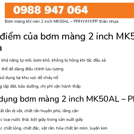
Bơm màng khí nén 2 inch MK50AL – PP/HY/HY/PP thân nhựa
 điểm của bơm màng 2 inch MK
a
khả năng tự mồi, bơm khô, không bị hỏng khi tắc đầu xả
thể dễ dàng điều chỉnh lưu lượng
sử dụng tại khu vực dễ cháy nổ
 lắp đặt, bảo dưỡng, chi phí vận hành thấp
dụng bơm màng 2 inch MK50AL – P
t lẫn dị vật, chất rắn huyền phù, lắng cặn
 loại nước thải, bột giấy trong sản xuất giấy
 chất lỏng, chất đặc, vật rắn, hóa chất ăn mòn, luyện kim