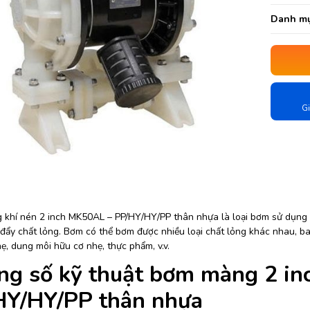
Danh mụ
Gi
khí nén 2 inch MK50AL – PP/HY/HY/PP thân nhựa là loại bơm sử dụng kh
đẩy chất lỏng. Bơm có thể bơm được nhiều loại chất lỏng khác nhau, bao
, dung môi hữu cơ nhẹ, thực phẩm, v.v.
ng số kỹ thuật bơm màng 2 i
HY/HY/PP thân nhựa