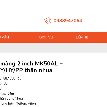
0988947064
Ư VẤN
DỊCH VỤ
LIÊN HỆ
màng 2 inch MK50AL –
Y/HY/PP thân nhựa
: 587 lít/phút
,4 Bar
nch
 max: 84m
 thân bơm: Nhựa
 màng bơm: Teflon, Viton