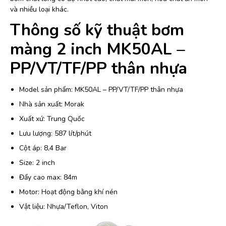
và nhiều loại khác.
Thông số kỹ thuật bơm
màng 2 inch MK50AL –
PP/VT/TF/PP thân nhựa
Model sản phẩm: MK50AL – PP/VT/TF/PP thân nhựa
Nhà sản xuất: Morak
Xuất xứ: Trung Quốc
Lưu lượng: 587 lít/phút
Cột áp: 8,4 Bar
Size: 2 inch
Đẩy cao max: 84m
Motor: Hoạt động bằng khí nén
Vật liệu: Nhựa/Teflon, Viton