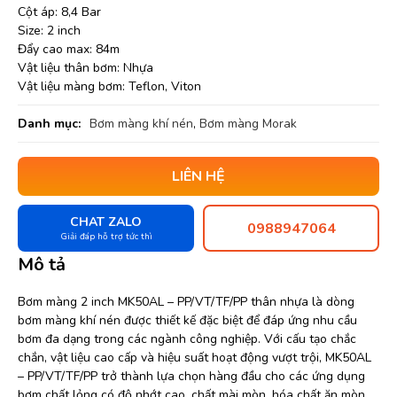
Cột áp: 8,4 Bar
Size: 2 inch
Đẩy cao max: 84m
Vật liệu thân bơm: Nhựa
Vật liệu màng bơm: Teflon, Viton
Danh mục:
Bơm màng khí nén
,
Bơm màng Morak
LIÊN HỆ
CHAT ZALO
0988947064
Giải đáp hỗ trợ tức thì
Mô tả
Bơm màng 2 inch MK50AL – PP/VT/TF/PP thân nhựa là dòng
bơm màng khí nén được thiết kế đặc biệt để đáp ứng nhu cầu
bơm đa dạng trong các ngành công nghiệp. Với cấu tạo chắc
chắn, vật liệu cao cấp và hiệu suất hoạt động vượt trội, MK50AL
– PP/VT/TF/PP trở thành lựa chọn hàng đầu cho các ứng dụng
bơm chất lỏng có độ nhớt cao, chất mài mòn, hóa chất ăn mòn