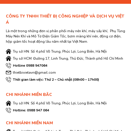
CÔNG TY TNHH THIẾT BỊ CÔNG NGHIỆP VÀ DỊCH VỤ VIỆT
Á
Là một trong những đơn vị phân phối máy nén khí, máy sấy khí, Phụ Tùng
Máy Nén Khí và Mô Tơ Điện Giảm Tốc, bơm màng khí nén, động cơ điện,
hộp giảm tốc hoạt động lâu năm nhất tại Việt Nam.
Trụ sở HN: Số 4 phố Võ Trung, Phúc Lợi, Long Biên, Hà Nội
Trụ sở HCM: Đường 17, Linh Trung, Thủ Đức, Thành phố Hồ Chí Minh
Hotline 0988 947064
thietbivietavn@gmail.com
Thời gian làm việc: Thứ 2 – Chủ nhật (08h00 – 17h00)
CHI NHÁNH MIỀN BĂC
Trụ sở HN: Số 4 phố Võ Trung, Phúc Lợi, Long Biên, Hà Nội
Hotline: 0988 947 064
CHI NHÁNH MIỀN NAM