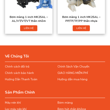
Bơm màng 1 inch MK25AL –
Bơm màng 1 inch MK25AL –
AL/VT/VT/VT thân nhôm
PP/TF/TF/PP thân nhựa
LIÊN HỆ
LIÊN HỆ
Về Chúng Tôi
Chính sách đổi trả
Chính Sách Vận Chuyển
Chính sách bảo hành
GIAO HÀNG MIỄN PHÍ
Hướng Dẫn Thanh Toán
Hướng dẫn mua hàng
Sản Phẩm Chính
Máy nén khí
Bơm màng
Lọc máy nén khí
Bơm hút chân không