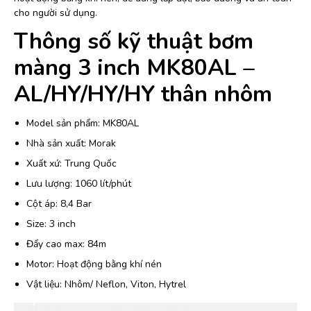
cho người sử dụng.
Thông số kỹ thuật bơm
màng 3 inch MK80AL –
AL/HY/HY/HY thân nhôm
Model sản phẩm: MK80AL
Nhà sản xuất: Morak
Xuất xứ: Trung Quốc
Lưu lượng: 1060 lít/phút
Cột áp: 8,4 Bar
Size: 3 inch
Đẩy cao max: 84m
Motor: Hoạt động bằng khí nén
Vật liệu: Nhôm/ Neflon, Viton, Hytrel