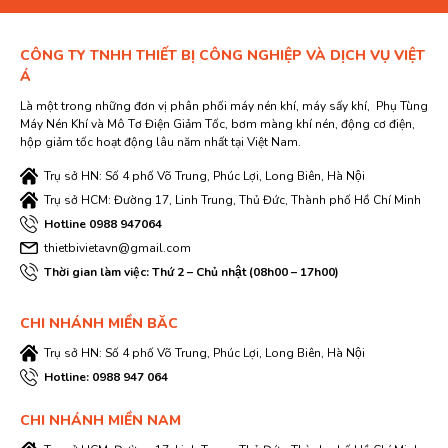
CÔNG TY TNHH THIẾT BỊ CÔNG NGHIỆP VÀ DỊCH VỤ VIỆT
Á
Là một trong những đơn vị phân phối máy nén khí, máy sấy khí, Phụ Tùng
Máy Nén Khí và Mô Tơ Điện Giảm Tốc, bơm màng khí nén, động cơ điện,
hộp giảm tốc hoạt động lâu năm nhất tại Việt Nam.
Trụ sở HN: Số 4 phố Võ Trung, Phúc Lợi, Long Biên, Hà Nội
Trụ sở HCM: Đường 17, Linh Trung, Thủ Đức, Thành phố Hồ Chí Minh
Hotline 0988 947064
thietbivietavn@gmail.com
Thời gian làm việc: Thứ 2 – Chủ nhật (08h00 – 17h00)
CHI NHÁNH MIỀN BĂC
Trụ sở HN: Số 4 phố Võ Trung, Phúc Lợi, Long Biên, Hà Nội
Hotline: 0988 947 064
CHI NHÁNH MIỀN NAM