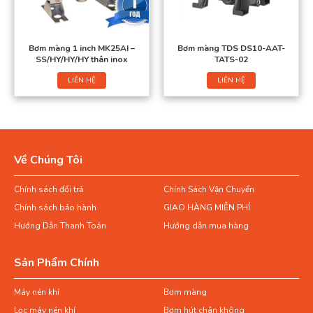
Bơm màng 1 inch MK25AI –
Bơm màng TDS DS10-AAT-
SS/HY/HY/HY thân inox
TATS-02
LIÊN HỆ
LIÊN HỆ
Về Chúng Tôi
Chính sách đổi trả
Chính Sách Vận Chuyển
Chính sách bảo hành
GIAO HÀNG MIỄN PHÍ
Hướng Dẫn Thanh Toán
Hướng dẫn mua hàng
Sản Phẩm Chính
Máy nén khí
Bơm màng
Lọc máy nén khí
Bơm hút chân không