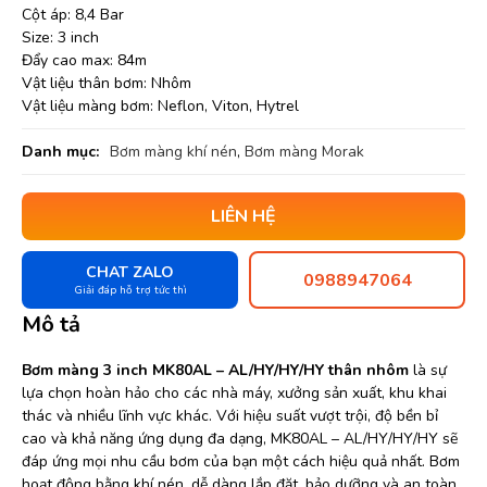
Cột áp: 8,4 Bar
Size: 3 inch
Đẩy cao max: 84m
Vật liệu thân bơm: Nhôm
Vật liệu màng bơm: Neflon, Viton, Hytrel
Danh mục:
Bơm màng khí nén
,
Bơm màng Morak
LIÊN HỆ
CHAT ZALO
0988947064
Giải đáp hỗ trợ tức thì
Mô tả
Bơm màng 3 inch MK80AL – AL/HY/HY/HY thân nhôm
là sự
lựa chọn hoàn hảo cho các nhà máy, xưởng sản xuất, khu khai
thác và nhiều lĩnh vực khác. Với hiệu suất vượt trội, độ bền bỉ
cao và khả năng ứng dụng đa dạng, MK80AL – AL/HY/HY/HY sẽ
đáp ứng mọi nhu cầu bơm của bạn một cách hiệu quả nhất. Bơm
hoạt động bằng khí nén, dễ dàng lắp đặt, bảo dưỡng và an toàn