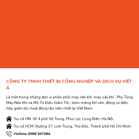
CÔNG TY TNHH THIẾT BỊ CÔNG NGHIỆP VÀ DỊCH VỤ VIỆT
Á
Là một trong những đơn vị phân phối máy nén khí, máy sấy khí, Phụ Tùng
Máy Nén Khí và Mô Tơ Điện Giảm Tốc, bơm màng khí nén, động cơ điện,
hộp giảm tốc hoạt động lâu năm nhất tại Việt Nam.
Trụ sở HN: Số 4 phố Võ Trung, Phúc Lợi, Long Biên, Hà Nội
Trụ sở HCM: Đường 17, Linh Trung, Thủ Đức, Thành phố Hồ Chí Minh
Hotline 0988 947064