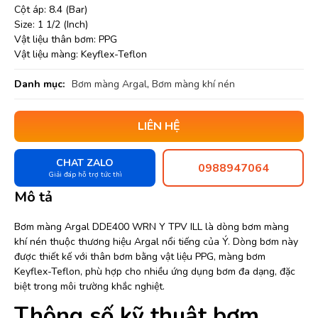
Cột áp: 8.4 (Bar)
Size: 1 1/2 (Inch)
Vật liệu thân bơm: PPG
Vật liệu màng: Keyflex-Teflon
Danh mục:
Bơm màng Argal
,
Bơm màng khí nén
LIÊN HỆ
CHAT ZALO
0988947064
Giải đáp hỗ trợ tức thì
Mô tả
Bơm màng Argal DDE400 WRN Y TPV ILL là dòng bơm màng
khí nén thuộc thương hiệu Argal nổi tiếng của Ý. Dòng bơm này
được thiết kế với thân bơm bằng vật liệu PPG, màng bơm
Keyflex-Teflon, phù hợp cho nhiều ứng dụng bơm đa dạng, đặc
biệt trong môi trường khắc nghiệt.
Thông số kỹ thuật bơm