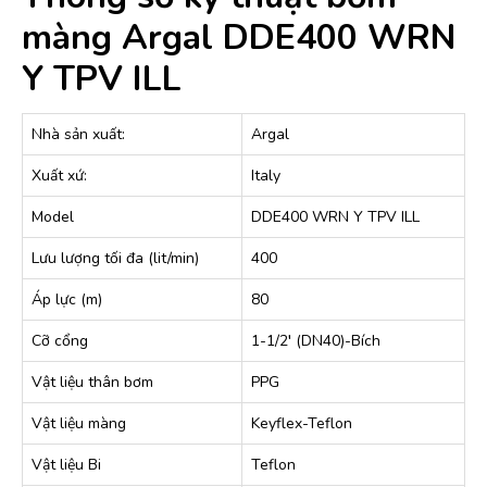
màng Argal DDE400 WRN
Y TPV ILL
Nhà sản xuất:
Argal
Xuất xứ:
Italy
Model
DDE400 WRN Y TPV ILL
Lưu lượng tối đa (lit/min)
400
Áp lực (m)
80
Cỡ cổng
1-1/2′ (DN40)-Bích
Vật liệu thân bơm
PPG
Vật liệu màng
Keyflex-Teflon
Vật liệu Bi
Teflon