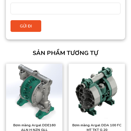
SẢN PHẨM TƯƠNG TỰ
Bơm màng Argal DDE160
Bơm màng Argal DDA 100 FC
ALN H NZN GLL
MT TKT G 20