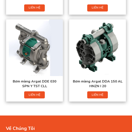
LIÊN HỆ
LIÊN HỆ
Bơm màng Argal DDE 030
Bơm màng Argal DDA 150 AL
SPN Y TST CLL
HNZN I 20
LIÊN HỆ
LIÊN HỆ
Về Chúng Tôi