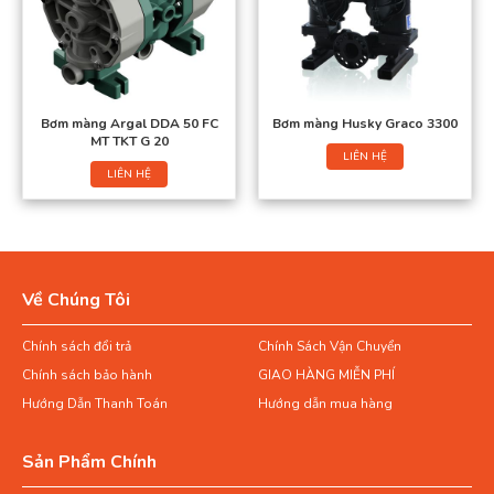
Bơm màng Argal DDA 50 FC
Bơm màng Husky Graco 3300
MT TKT G 20
LIÊN HỆ
LIÊN HỆ
Về Chúng Tôi
Chính sách đổi trả
Chính Sách Vận Chuyển
Chính sách bảo hành
GIAO HÀNG MIỄN PHÍ
Hướng Dẫn Thanh Toán
Hướng dẫn mua hàng
Sản Phẩm Chính