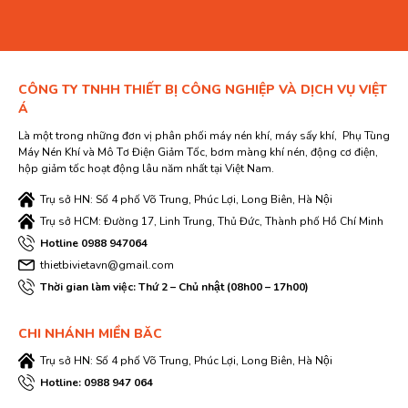
CÔNG TY TNHH THIẾT BỊ CÔNG NGHIỆP VÀ DỊCH VỤ VIỆT
Á
Là một trong những đơn vị phân phối máy nén khí, máy sấy khí, Phụ Tùng
Máy Nén Khí và Mô Tơ Điện Giảm Tốc, bơm màng khí nén, động cơ điện,
hộp giảm tốc hoạt động lâu năm nhất tại Việt Nam.
Trụ sở HN: Số 4 phố Võ Trung, Phúc Lợi, Long Biên, Hà Nội
Trụ sở HCM: Đường 17, Linh Trung, Thủ Đức, Thành phố Hồ Chí Minh
Hotline 0988 947064
thietbivietavn@gmail.com
Thời gian làm việc: Thứ 2 – Chủ nhật (08h00 – 17h00)
CHI NHÁNH MIỀN BĂC
Trụ sở HN: Số 4 phố Võ Trung, Phúc Lợi, Long Biên, Hà Nội
Hotline: 0988 947 064