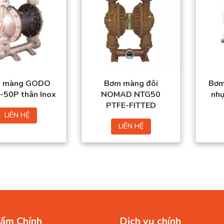
 màng GODO
Bơm màng đôi
Bơm
50P thân Inox
NOMAD NTG50
nh
PTFE-FITTED
LIÊN HỆ
LIÊN HỆ
ẩm Chính
Dịch vụ chính