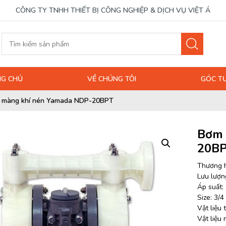
CÔNG TY TNHH THIẾT BỊ CÔNG NGHIỆP & DỊCH VỤ VIỆT Á
G CHỦ
VỀ CHÚNG TÔI
GÓC T
 màng khí nén Yamada NDP-20BPT
Bơm 
20B
Thương 
Lưu lượng
Áp suất: 
Size: 3/4
Vật liệu
Vật liệu