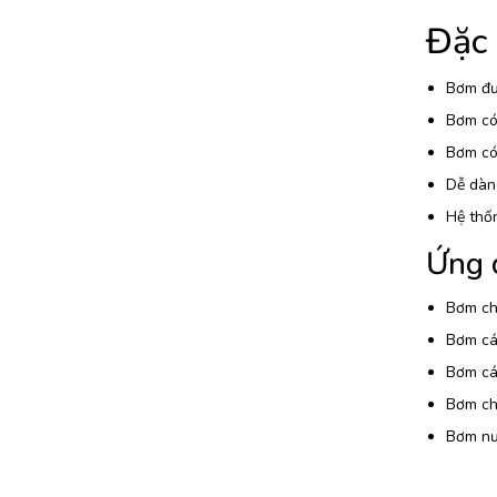
Đặc
Bơm đượ
Bơm có 
Bơm có 
Dễ dàng
Hệ thố
Ứng 
Bơm chấ
Bơm các
Bơm các
Bơm chấ
Bơm nướ