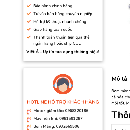
BƠM HÚT CHÂN KHÔNG
Bảo hành chính hãng
Tư vấn bán hàng chuyên nghiệp
BƠM ĐỊNH LƯỢNG
Hỗ trợ kỹ thuật nhanh chóng
MOTOR, HỘP GIẢM TỐC
Giao hàng toàn quốc
MÁY TẠO KHÍ NITO
Thanh toán thuận tiện qua thẻ
ngân hàng hoặc ship COD
Việt Á – Uy tín tạo dựng thương hiệu!
Mô tả
Bơm màng 
cả hóa ch
HOTLINE HỖ TRỢ KHÁCH HÀNG
mồi tốt. 
Motor giảm tốc: 0968320186
Thô
Máy nén khí: 0981591287
Bơm Màng: 0932669506