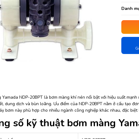
Danh mụ
Gi
Yamada NDP-20BPT là bơm màng khí nén nổi bật với hiệu suất mạnh m
ất, dung dịch và bùn loãng. Ưu điểm của NDP-20BPT nằm ở cấu tạo đơn 
Máy bơm này phù hợp cho nhiều ngành công nghiệp khác nhau, đặc biệt l
ng số kỹ thuật bơm màng Ya