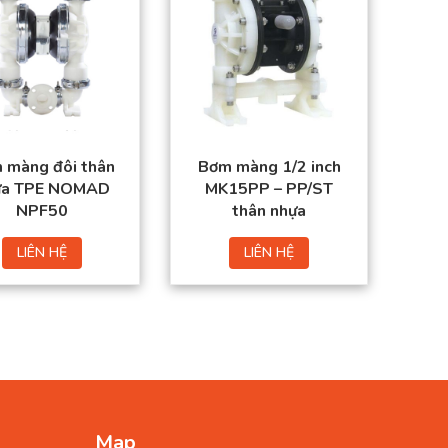
 màng đôi thân
Bơm màng 1/2 inch
ựa TPE NOMAD
MK15PP – PP/ST
NPF50
thân nhựa
LIÊN HỆ
LIÊN HỆ
Map