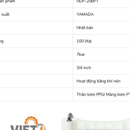
ản phẩm
NDP-20BPT
 xuất
YAMADA
Nhật bản
ng
100 lít/p
7bar
3/4 inch
Hoạt động bằng khí nén
Thân bơm PPG/ Màng bơm P