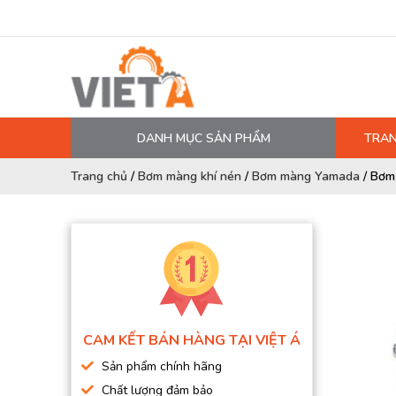
DANH MỤC SẢN PHẨM
TRAN
MÁY NÉN KHÍ
Trang chủ
/
Bơm màng khí nén
/
Bơm màng Yamada
/
Bơm
PHỤ TÙNG MÁY NÉN KHÍ
LỌC MÁY NÉN KHÍ
DẦU MÁY NÉN KHÍ
DÂY HƠI, ỐNG HƠI
MÁY SẤY KHÍ
CAM KẾT BÁN HÀNG TẠI VIỆT Á
BÌNH CHỨA KHÍ NÉN
Sản phẩm chính hãng
BƠM MÀNG KHÍ NÉN
Chất lượng đảm bảo