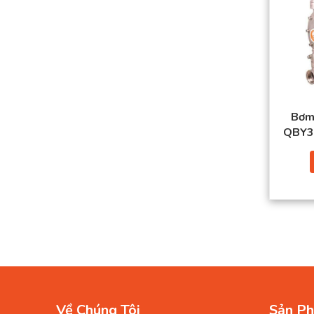
Bơm
QBY3-
Về Chúng Tôi
Sản Ph