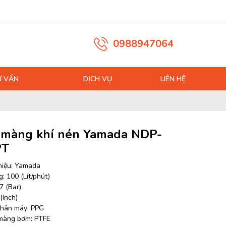
0988947064
Ư VẤN
DỊCH VỤ
LIÊN HỆ
màng khí nén Yamada NDP-
PT
hiệu: Yamada
: 100 (Lít/phút)
7 (Bar)
 (Inch)
 thân máy: PPG
 màng bơm: PTFE