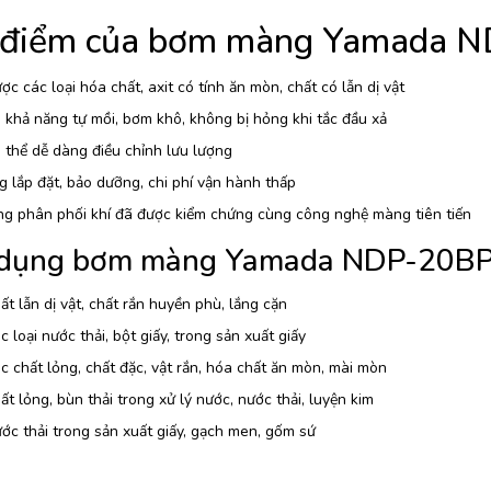
 điểm của bơm màng Yamada 
c các loại hóa chất, axit có tính ăn mòn, chất có lẫn dị vật
khả năng tự mồi, bơm khô, không bị hỏng khi tắc đầu xả
thể dễ dàng điều chỉnh lưu lượng
 lắp đặt, bảo dưỡng, chi phí vận hành thấp
ng phân phối khí đã được kiểm chứng cùng công nghệ màng tiên tiến
dụng bơm màng Yamada NDP-20B
t lẫn dị vật, chất rắn huyền phù, lắng cặn
 loại nước thải, bột giấy, trong sản xuất giấy
 chất lỏng, chất đặc, vật rắn, hóa chất ăn mòn, mài mòn
t lỏng, bùn thải trong xử lý nước, nước thải, luyện kim
c thải trong sản xuất giấy, gạch men, gốm sứ