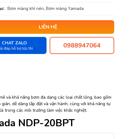
c:
Bơm màng khí nén
,
Bơm màng Yamada
LIÊN HỆ
CHAT ZALO
0988947064
ải đáp hỗ trợ tức thì
ẽ và khả năng bơm đa dạng các loại chất lỏng, bao gồm
giản, dễ dàng lắp đặt và vận hành, cùng với khả năng tự
à trong các môi trường làm việc khắc nghiệt.
mada NDP-20BPT